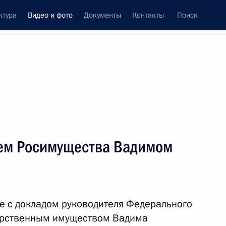
ктура
Видео и фото
Документы
Контакты
Поиск
си
встречи
Церемонии
февраль, 2026
ть следующие материалы
лем Росимущества Вадимом
Встреча с руководителем
Росимущества Вадимом
е с докладом руководителя Федерального
Яковенко
дарственным имуществом Вадима