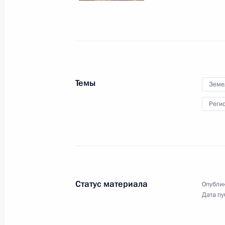
9 февраля 2026 года
5 фото
Темы
Земе
Реги
Встреча с Патриархом
Статус материала
Опублик
Московским и всея Руси
Дата пу
Кириллом