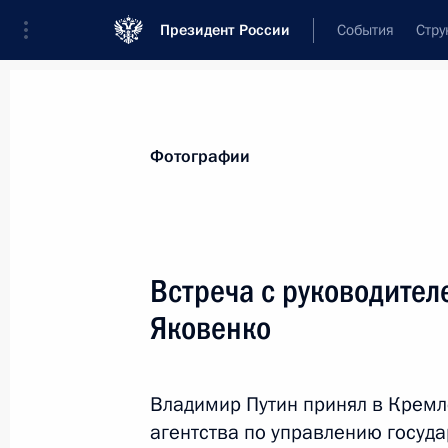
Президент России
События
Стру
Видеозаписи
Фотографии
Аудиозапи
Все материалы
Поездки
Совещания, 
Фотографии
Показа
Встреча с руководите
Яковенко
Встреча с губернатором
Орловской области Андреем
Владимир Путин принял в Кремл
Клычковым
агентства по управлению госу