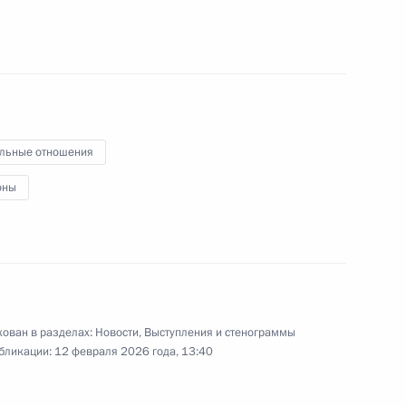
3 февраля 2026 года
5 фото
льные отношения
оны
Памятные мероприятия,
ован в разделах:
Новости
,
Выступления и стенограммы
посвящённые 82-й
бликации:
12 февраля 2026 года, 13:40
годовщине снятия блокады