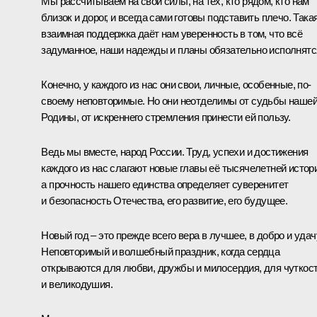
Мы рассчитываем на свои силы, на тех, кто рядом, кто нам
близок и дорог, и всегда сами готовы подставить плечо. Така
взаимная поддержка даёт нам уверенность в том, что всё
задуманное, наши надежды и планы обязательно исполнятс
Конечно, у каждого из нас они свои, личные, особенные, по-
своему неповторимые. Но они неотделимы от судьбы наше
Родины, от искреннего стремления принести ей пользу.
Ведь мы вместе, народ России. Труд, успехи и достижения
каждого из нас слагают новые главы её тысячелетней истор
а прочность нашего единства определяет суверенитет
и безопасность Отечества, его развитие, его будущее.
Новый год – это прежде всего вера в лучшее, в добро и удач
Неповторимый и волшебный праздник, когда сердца
открываются для любви, дружбы и милосердия, для чуткос
и великодушия.