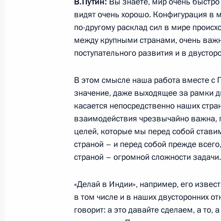
В.Путин:
Вы знаете, мир очень быстро 
СМИ
видят очень хорошо. Конфигурация в 
5 декабря 2025 года, 12:00
Нью-Дели
по-другому расклад сил в мире происхо
между крупными странами, очень важна
поступательного развития и в двустор
Беседа с Премьер-министром Инд
В этом смысле наша работа вместе с
5 декабря 2025 года, 10:00
Нью-Дели
значение, даже выходящее за рамки дв
касается непосредственно наших стран
взаимодействия чрезвычайно важна, п
4 декабря 2025 года, четверг
целей, которые мы перед собой стави
страной – и перед собой прежде всего
Беседа с журналистами и руководст
страной – огромной сложности задачи.
и India Today
«Делай в Индии», например, его извес
4 декабря 2025 года, 20:30
в том числе и в наших двусторонних о
говорит: а это давайте сделаем, а то, 