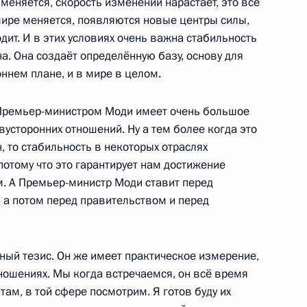
меняется, скорость изменений нарастает, это все
мире меняется, появляются новые центры силы,
дит. И в этих условиях очень важна стабильность
. Она создаёт определённую базу, основу для
оннем плане, и в мире в целом.
ии Нарендрой Моди
15
 Премьер-министром Моди имеет очень большое
усторонних отношений. Ну а тем более когда это
, то стабильность в некоторых отраслях
отому что это гарантирует нам достижение
м. А Премьер-министр Моди ставит перед
, а потом перед правительством и перед
вом телеканалов Aaj Tak
5
12м
тный тезис. Он же имеет практическое измерение,
тношениях. Мы когда встречаемся, он всё время
а там, в той сфере посмотрим. Я готов буду их