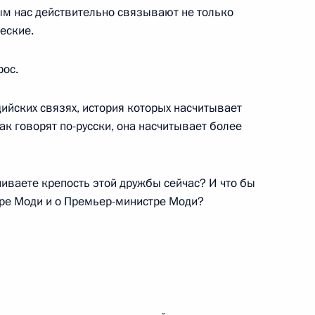
ым нас действительно связывают не только
еские.
рос.
дийских связях, история которых насчитывает
ади Мурму и государственный
15
6м
ак говорят по-русски, она насчитывает более
иваете крепость этой дружбы сейчас? И что бы
ре Моди и о Премьер-министре Моди?
м
6
23м
ремьер-министра Индии для
6
26м