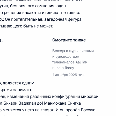
утин, без всякого сомнения, один
го решения касаются и влияют не только
ру. Он притягательная, загадочная фигура
циальной военной операции
8
21м
атывающего быть не может.
ь
Смотрите также
а.
Беседа с журналистами
росам
2
6м
и руководством
телеканалов Aaj Tak
ь
и India Today
4 декабря 2025 года
о, является одним
ционного Суда Валерием
9
 время занимают
тран, изменения различных конфигураций мировой
тал Бихари Ваджпаи до] Манмохана Сингха
ь
 меняется у него на глазах. И он провёл Россию