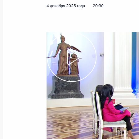
4 декабря 2025 года
20:30
Показа
15 декабря 2025 года, понедельни
Встреча с секретарём генсовета па
Владимиром Якушевым
15 декабря 2025 года, 13:45
Москва, Кремл
12 декабря 2025 года, пятница
Встреча с Президентом Ирака Абд
12 декабря 2025 года, 18:10
Ашхабад