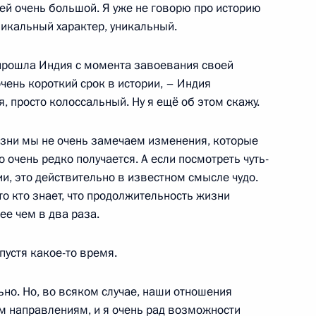
й очень большой. Я уже не говорю про историю
никальный характер, уникальный.
» Героям России
33
22м
й прошла Индия с момента завоевания своей
очень короткий срок в истории, – Индия
, просто колоссальный. Ну я ещё об этом скажу.
изни мы не очень замечаем изменения, которые
о очень редко получается. А если посмотреть чуть-
дии, это действительно в известном смысле чудо.
тов государств – членов
7
10м
-то кто знает, что продолжительность жизни
ее чем в два раза.
устя какое-то время.
ому развитию
:
15
но. Но, во всяком случае, наши отношения
м направлениям, и я очень рад возможности