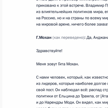
приковано к этой встрече. Владимир П
11 декабря 2025 года, четверг
из влиятельнейших политиков мира, е
на Россию, но и на страны по всему ми
Совещание о ситуации в зоне спе
на мировой арене, ничего более захв
11 декабря 2025 года, 16:45
Москва, Кремл
Г.Мохан
(как переведено)
:
Да, Анджан
Здравствуйте!
Совещание по экономическим воп
11 декабря 2025 года, 13:45
Москва, Кремл
Меня зовут Гита Мохан.
С нами человек, который, как известн
Встреча с Председателем Конститу
из лидеров, которые наиболее долгое
Зорькиным
свой пост. Он наблюдал всё: распад с
политики от Ельцина до Трампа, от [А
11 декабря 2025 года, 13:05
Москва, Кремл
и до Нарендры Моди. Он видел, как мир