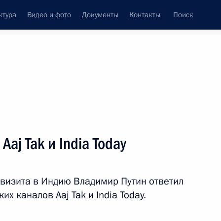
ктура
Видео и фото
Документы
Контакты
Поиск
венный Совет
Совет Безопасности
Комиссии и советы
леграммы
Сведения о Президенте
декабрь, 2025
Встречи с представителями сообществ
aj Tak и India Today
Пресс-конференции
Интервью
 визита в Индию Владимир Путин ответил
Статьи
х каналов Aaj Tak и India Today.