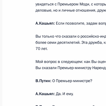
увидеться с Премьером Моди, с котор
8 декабря 2025 года, 18:05
Москва, Кремль
деловые, но и личные отношения, друж
А.Кашьяп:
Если позволите, задам воп
5 декабря 2025 года, пятница
Вы только что сказали о российско-ин
Беседа с Президентом Индии Дроуп
более семи десятилетий. Эта дружба, к
приём в честь Президента России
70 лет.
5 декабря 2025 года, 16:50
Мой вопрос в следующем: как Вы оцен
Вы сказали Премьер-министру Наренд
Российско-индийский бизнес-фору
В.Путин:
О Премьер-министре?
5 декабря 2025 года, 14:00
Нью-Дели
А.Кашьяп:
Да. И ему.
Заявления Президента России и П