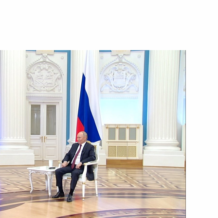
ть следующие материалы
к
ртии «Единая Россия»
6
ь
улом Латифом Рашидом
2