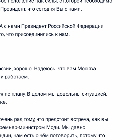
воё положение как силы, с которой необходимо
Президент, что сегодня Вы с нами.
y. А с нами Президент Российской Федерации
оры
10
о, что присоединились к нам.
ь
России, хорошо. Надеюсь, что вам Москва
ми работаем.
дием Красниковым
7
ся по плану. В целом мы довольны ситуацией,
ке.
ажданского общества
чень рад тому, что предстоит встреча, как вы
:
11
 Премьер-министром Моди. Мы давно
дии, нам есть о чём поговорить, потому что