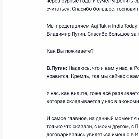
через бурные годы и сумел укрепить с
считаться. Спасибо большое, господин 
10 декабря 2025 года, среда
Мы представляем Aaj Tak и India Toda
Российско-индонезийские перегов
Владимир Путин. Спасибо большое за т
10 декабря 2025 года, 13:45
Москва, Кремл
Как Вы поживаете?
9 декабря 2025 года, вторник
В.Путин:
Надеюсь, что и вам у нас, в 
нравится, Кремль, где мы сейчас с ва
Встреча с президентом РАН Генна
9 декабря 2025 года, 20:55
Москва, Кремль
У нас, как видите, тоже всё развивает
которая складывается у нас в экономи
Заседание Совета по развитию гр
И самое главное, на данный момент я о
только что сказали, с моим другом, с
и правам человека
договаривались увидеться именно в Ин
9 декабря 2025 года, 19:10
Москва, Кремль