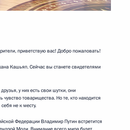
судом Пезешкианом
4
рители, приветствую вас! Добро пожаловать!
тана Сердаром
4
нджана Кашьяп. Сейчас вы станете свидетелями
 друзья, у них есть свои шутки, они
 чувство товарищества. Но те, кто находится
 «Мир и доверие: единство
12
8м
себя не к месту.
ущего»
ийской Федерации Владимир Путин встретится
ендрой Моди. Внимание всего мира будет