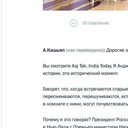
Встреча с Президентом Ирана Ма
Оглавление
12 декабря 2025 года, 12:20
Ашхабад
А.Кашьяп
(как переведено)
:
Дорогие з
Встреча с Президентом Туркменис
Бердымухамедовым
Вы смотрите Aaj Tak, India Today. Я А
12 декабря 2025 года, 11:50
Ашхабад
истории, это исторический момент.
Говорят, что, когда встречаются старые
пересмеиваются, перешучиваются, есть
Заседание Международного форума
в комнате с ними, могут почувствовать 
целей в интересах устойчивого буд
12 декабря 2025 года, 08:30
Ашхабад
Почему я это говорю? Президент Росс
в Нью-Дели с Премьер-министром Нар