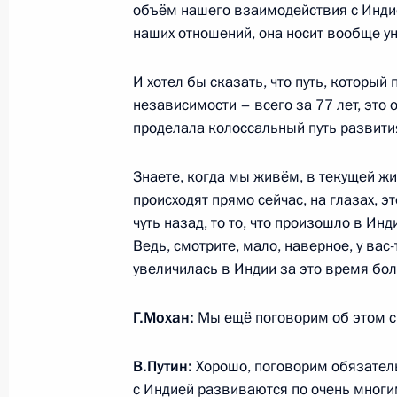
объём нашего взаимодействия с Индие
наших отношений, она носит вообще у
Вручение медалей «Золотая Звезда
И хотел бы сказать, что путь, которы
независимости – всего за 77 лет, это 
9 декабря 2025 года, 14:05
Москва, Кремль
проделала колоссальный путь развития
Знаете, когда мы живём, в текущей ж
8 декабря 2025 года, понедельник
происходят прямо сейчас, на глазах, эт
чуть назад, то то, что произошло в Ин
Встреча с председателями парламен
Ведь, смотрите, мало, наверное, у вас
ОДКБ
увеличилась в Индии за это время бол
8 декабря 2025 года, 20:30
Москва, Кремль
Г.Мохан:
Мы ещё поговорим об этом сп
Заседание Совета по стратегическ
В.Путин:
Хорошо, поговорим обязатель
и национальным проектам
с Индией развиваются по очень многи