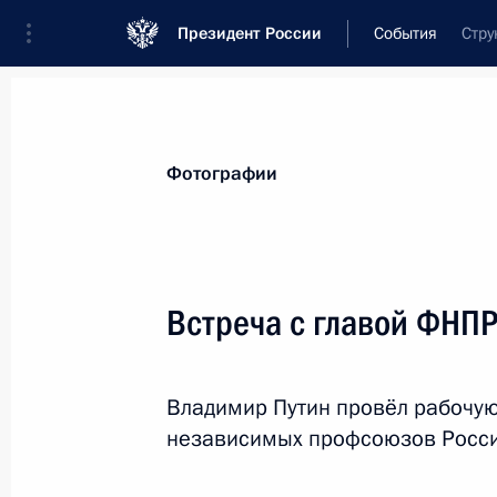
Президент России
События
Стру
Президент
Администрация
Государст
Новости
Стенограммы
Поездки
Те
Фотографии
Рубрикация материалов
Все материалы
Встреча с главой ФНП
Послания Федеральному Собранию
Заявления по важнейшим вопросам
Владимир Путин провёл рабочую
Совещания, заседания, рабочие встречи
независимых профсоюзов Росси
Речи и обращения