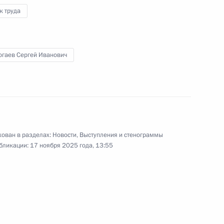
к труда
огаев Сергей Иванович
скусственного интеллекта»
:
21
положение корпуса реактора
ован в разделах:
Новости
,
Выступления и стенограммы
4
41м
бликации:
17 ноября 2025 года, 13:55