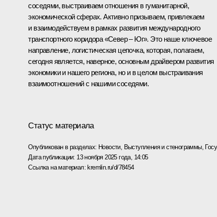
соседями, выстраиваем отношения в гуманитарной,
экономической сферах. Активно призываем, привлекаем
и взаимодействуем в рамках развития международного
транспортного коридора «Север – Юг». Это наше ключевое
направление, логистическая цепочка, которая, полагаем,
сегодня является, наверное, основным драйвером развития
экономики и нашего региона, но и в целом выстраивания
взаимоотношений с нашими соседями.
Статус материала
Опубликован в разделах:
Новости
,
Выступления и стенограммы
,
Гос
Дата публикации:
13 ноября 2025 года, 14:05
Ссылка на материал:
kremlin.ru/d/78454