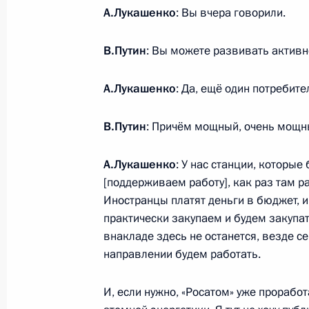
А.Лукашенко
: Вы вчера говорили.
Обращение по случаю Дня воссоеди
Запорожской и Херсонской областе
В.Путин
: Вы можете развивать активн
30 сентября 2025 года, 00:00
А.Лукашенко
: Да, ещё один потребите
29 сентября 2025 года, понедельн
В.Путин
: Причём мощный, очень мощн
Видеообращение к участникам фин
А.Лукашенко
: У нас станции, которы
Международной олимпиады по фин
[поддерживаем работу], как раз там р
Иностранцы платят деньги в бюджет, и
29 сентября 2025 года, 09:00
практически закупаем и будем закупат
внакладе здесь не останется, везде с
направлении будем работать.
26 сентября 2025 года, пятница
Встреча с избранными главами ре
И, если нужно, «Росатом» уже прораб