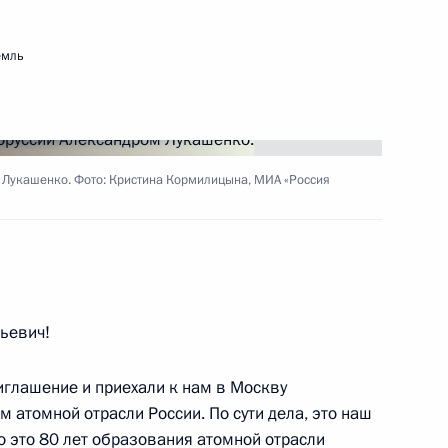
емль
ть следующие материалы
ийско-таджикистанских
1
17м
 Лукашенко. Фото: Кристина Кормилицына, МИА «Россия
х переговоров в расширенном
1
ьевич!
риглашение и приехали к нам в Москву
м атомной отрасли России. По сути дела, это наш
о это 80 лет образования атомной отрасли
1