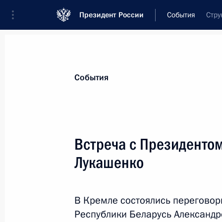
Президент России
События
Стру
Президент
Администрация
Государст
Новости
Стенограммы
Поездки
Те
События
Рубрикация материалов
Все материалы
Встреча с Президенто
Послания Федеральному Собранию
Лукашенко
Заявления по важнейшим вопросам
Совещания, заседания, рабочие встречи
В Кремле состоялись переговор
Речи и обращения
Республики Беларусь Александ