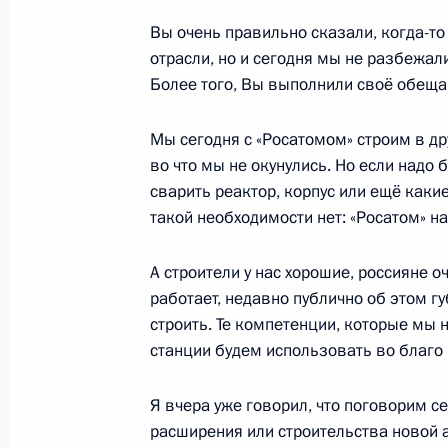
Вы очень правильно сказали, когда-т
отрасли, но и сегодня мы не разбежал
Более того, Вы выполнили своё обещан
Вручение государственных наград 
участников СВО
Мы сегодня с «Росатомом» строим в др
3 октября 2025 года, 16:10
Сириус
во что мы не окунулись. Но если надо 
сварить реактор, корпус или ещё как
такой необходимости нет: «Росатом» на
2 октября 2025 года, четверг
А строители у нас хорошие, россияне 
Встреча с Президентом Республик
работает, недавно публично об этом г
Додиком
строить. Те компетенции, которые мы 
2 октября 2025 года, 23:15
Сочи
станции будем использовать во благо 
Я вчера уже говорил, что поговорим с
расширения или строительства новой 
Заседание дискуссионного клуба «