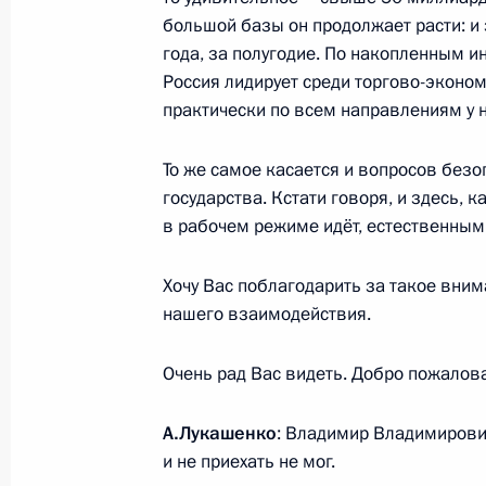
6 октября 2025 года, понедельник
большой базы он продолжает расти: и 
Встреча с Заместителем Председат
года, за полугодие. По накопленным 
Патрушевым
Россия лидирует среди торгово-эконо
практически по всем направлениям у н
6 октября 2025 года, 13:45
Москва, Кремль
То же самое касается и вопросов без
государства. Кстати говоря, и здесь, 
5 октября 2025 года, воскресенье
в рабочем режиме идёт, естественным
Поздравление с Днём учителя
Хочу Вас поблагодарить за такое вни
5 октября 2025 года, 00:00
нашего взаимодействия.
Очень рад Вас видеть. Добро пожалов
3 октября 2025 года, пятница
А.Лукашенко
: Владимир Владимирович
Концерт по случаю 10-летия образ
и не приехать не мог.
3 октября 2025 года, 17:00
Сириус