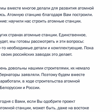
о мы вместе многое делали для развития атомной
ись. Атомную станцию благодаря Вам построили.
ие: научили нас строить атомные станции.
наставникам и учителям
8
14м
угих странах атомные станции. Единственное,
будет, мы готовы рассмотреть и эти вопросы:
ие-то необходимые детали и комплектующие. Пока
 своих российских заводах это делает.
очень довольны нашими строителями, их немало
и Сербской Милорадом
4
убернаторы заявляли. Поэтому будем вместе
наработали, в ходе строительства атомной
Белоруссии и России.
егодня с Вами, если Вы одобрите проект
атомной станции, может быть, даже на востоке
Валдай»
:
20