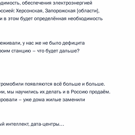
одимость, обеспечения электроэнергией
сией: Херсонская, Запорожская [области],
ли в этом будет определённая необходимость
еживали, у нас же не было дефицита
 Совета Безопасности
2
роим станцию – что будет дальше?
ктромобили появляются всё больше и больше.
ии, мы научились их делать и в Россию продаём.
еля Правительства Маратом
4
ировали – уже дома жилые заменили
ль
ный интеллект, дата-центры…