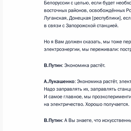
Белоруссии с целью, если будет необх
2 октября 2025 года, 22:10
Сочи
восточных районов, освобождённых Рос
Луганская, Донецкая [республики], ес
в связи с Запорожской станцией.
1 октября 2025 года, среда
Но я Вам должен сказать, мы тоже пер
Совещание с постоянными членами
электроэнергии, мы переживали: пост
1 октября 2025 года, 13:30
Москва, Кремль
В.Путин
: Экономика растёт.
А.Лукашенко
: Экономика растёт, эле
30 сентября 2025 года, вторник
Надо заправлять их, заправлять станц
Встреча с Заместителем Председат
И самое главное, мы проэксперимент
Хуснуллиным
на электричество. Хорошо получается.
30 сентября 2025 года, 13:55
Москва, Крем
В.Путин
: А Вы знаете, что искусствен