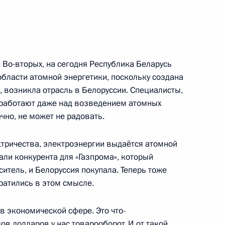
жикистана Эмомали Рахмоном
. Во-вторых, на сегодня Республика Беларусь
бласти атомной энергетики, поскольку создана
 Совета Безопасности
1
о, возникла отрасль в Белоруссии. Специалисты,
 работают даже над возведением атомных
сть, Ново-Огарёво
ечно, не может не радовать.
ктричества, электроэнергии выдаётся атомной
ерства обороны
20
6м
ли конкурента для «Газпрома», который
итель, и Белоруссия покупала. Теперь тоже
кратились в этом смысле.
 в экономической сфере. Это что-
в долларов у нас товарооборот. И от такой