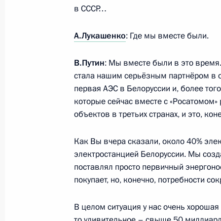
Начало беседы с Президентом Тад
в СССР…
9 октября 2025 года, 09:45
Душанбе
А.Лукашенко
: Где мы вместе были.
7 октября 2025 года, вторник
В.Путин
: Мы вместе были в это время
стала нашим серьёзным партнёром в о
Совещание с постоянными членами
первая АЭС в Белоруссии и, более тог
которые сейчас вместе с «Росатомом»
7 октября 2025 года, 21:15
Московская обла
объектов в третьих странах, и это, кон
Как Вы вчера сказали, около 40% эле
Совещание с руководством Минист
электростанцией Белоруссии. Мы созда
и Генерального штаба
поставлял просто первичный энергонос
7 октября 2025 года, 21:00
Санкт-Петербург
покупает, но, конечно, потребности со
В целом ситуация у нас очень хорошая
то удивительное – свыше 50 миллиардо