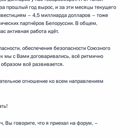
за прошлый год вырос, и за эти месяцы текущего
еля Правительства Дмитрием
4
инвестициям – 4,5 миллиарда долларов – тоже
мических партнёров Белоруссии. В общем,
ас активная работа идёт.
опасности, обеспечения безопасности Союзного
как мы с Вами договаривались, всё ритмично
 образом всё развивается.
1
3м
мательное отношение ко всем направлениям
ать!
, Вы говорите, что я приехал на форум, –
овательного центра «Сириус»
12
8м