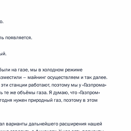
нения ДНР, ЛНР,
1
5м
й с Россией
о.
ль появляется.
ик
ый.
ального этапа V
1
2м
е были на газе, мы в холодном режиме
ансовой безопасности
азместили – майнинг осуществляем и так далее.
 эти станции работают, поэтому мы у «Газпрома»
ь те же объёмы газа. Я думаю, что «Газпром»
егодня нужен природный газ, поэтому в этом
гионов
отал варианты дальнейшего расширения нашей
3
28м