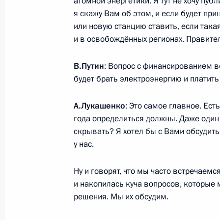
атомной энергетики. Я тут не хочу публ
26 сентября 2025 года, 18:15
Москва, Крем
я скажу Вам об этом, и если будет пр
или новую станцию ставить, если така
и в освобождённых регионах. Правител
Встреча с Президентом Белорусси
В.Путин
: Вопрос с финансированием во
26 сентября 2025 года, 17:30
Москва, Крем
будет брать электроэнергию и платить
А.Лукашенко
: Это самое главное. Ес
Встреча с Председателем Центриз
года определиться должны. Даже один 
26 сентября 2025 года, 09:00
Москва, Крем
скрывать? Я хотел бы с Вами обсудить
у нас.
Ну и говорят, что мы часто встречаемс
Встреча с Премьер-министром Ар
и накопилась куча вопросов, которые
26 сентября 2025 года, 00:40
Москва, Крем
решения. Мы их обсудим.