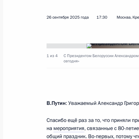
26 сентября 2025 года
17:30
Москва, Кр
Показа
Заявления для СМИ по итогам росс
переговоров
1 из 4
С Президентом Белоруссии Александром
сегодня»
9 октября 2025 года, 11:50
Душанбе
Начало российско-таджикистански
составе
В.Путин
: Уважаемый Александр Григор
9 октября 2025 года, 10:20
Душанбе
Спасибо ещё раз за то, что приняли п
на
мероприятия
, связанные с 80-летие
общий праздник. Во-первых, потому чт