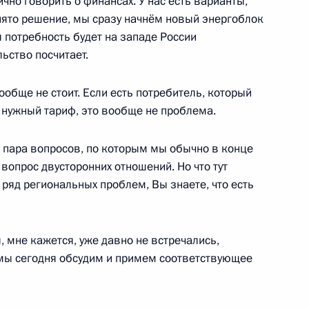
ично говорить о финансах. У нас есть варианты,
ль
инято решение, мы сразу начнём новый энергоблок
я потребность будет на западе России
ьство посчитает.
и Александром Лукашенко
4
обще не стоит. Если есть потребитель, который
ль
 нужный тариф, это вообще не проблема.
ть пара вопросов, по которым мы обычно в конце
биркома Эллой Памфиловой
5
вопрос двусторонних отношений. Но что тут
ль
 ряд региональных проблем, Вы знаете, что есть
я, мне кажется, уже давно не встречались,
мении Николом Пашиняном
5
 мы сегодня обсудим и примем соответствующее
ль