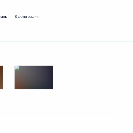
емль
3 фотографии
ть следующие материалы
м МАГАТЭ Рафаэлем Гросси
6
ль
сти Президента Мьянмы Мин
4
ль