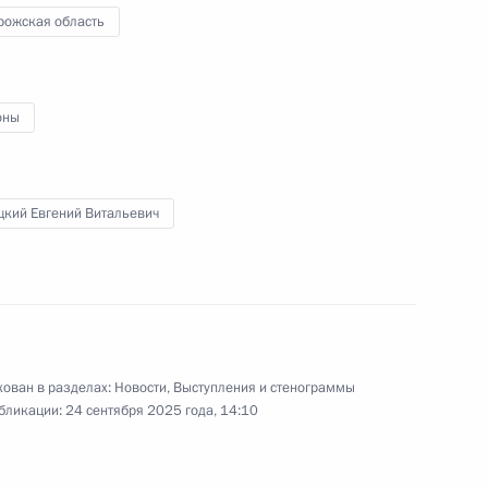
опии Абийем Ахмедом
5
рожская область
ль
оны
форума
:
25
цкий Евгений Витальевич
ой области Евгением
3
ован в разделах:
Новости
,
Выступления и стенограммы
ль
бликации:
24 сентября 2025 года, 14:10