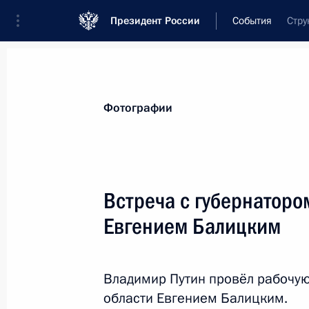
Президент России
События
Стру
Президент
Администрация
Государст
Новости
Стенограммы
Поездки
Те
Фотографии
Рубрикация материалов
Все материалы
Встреча с губернаторо
Послания Федеральному Собранию
Евгением Балицким
Заявления по важнейшим вопросам
Совещания, заседания, рабочие встречи
Владимир Путин провёл рабочую
Речи и обращения
области Евгением Балицким.