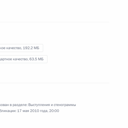
и технологическому развитию
экономики России
13 мая 2010 года
Видео, 10 мин.
кое качество,
192.2 МБ
артное качество,
63.5 МБ
ован в разделе:
Выступления и стенограммы
бликации:
17 мая 2010 года, 20:00
Приём от имени Президента