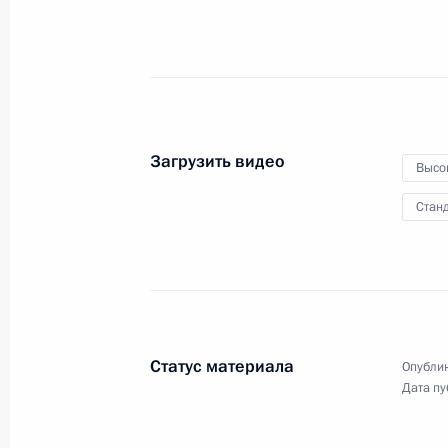
межгосударственной
комиссии
17 мая 2010 года
Видео, 24 мин.
Загрузить видео
Высо
Станд
Статус материала
Опублик
Дата пу
Встреча с директором ФСБ