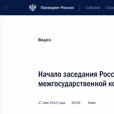
Президент России
События
Стру
Видеозаписи
Фотографии
Аудиозапи
Все материалы
Выступления
Совещан
Видео
Показа
Начало заседания Рос
межгосударственной к
Стенографический отчёт
о заседании Совета по содействию
развитию институтов
17 мая 2010 года
20:00
Киев
гражданского общества и правам
человека