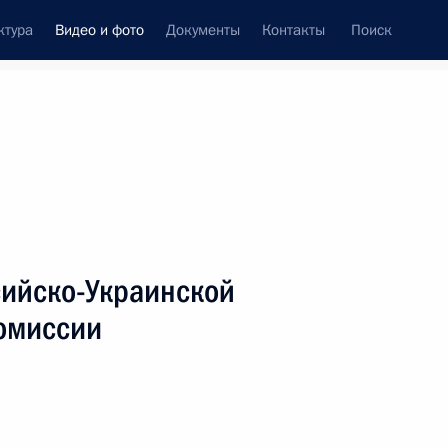
ктура
Видео и фото
Документы
Контакты
Поиск
си
ия, встречи
Встречи со СМИ
май, 2010
ть следующие материалы
сийско-Украинской
омиссии
Встреча со студентами
Киевского национального
университета