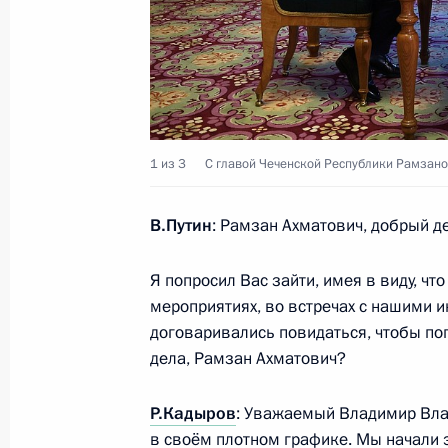
9 мая 2025 года, 16:15
Москва, Кремль
Приём от имени Президента России
9 мая 2025 года, 13:10
Москва, Кремль
1 из 3
С главой Чеченской Республики Рамзан
Парад в честь 80-летия Великой П
В.Путин
: Рамзан Ахматович, добрый д
9 мая 2025 года, 11:10
Москва, Красная пл
Я попросил Вас зайти, имея в виду, чт
мероприятиях, во встречах с нашими 
договаривались повидаться, чтобы пог
8 мая 2025 года, четверг
дела, Рамзан Ахматович?
Торжественный обед от имени През
Р.Кадыров
: Уважаемый Владимир Влад
делегаций, прибывших в Москву на
в своём плотном графике. Мы начали э