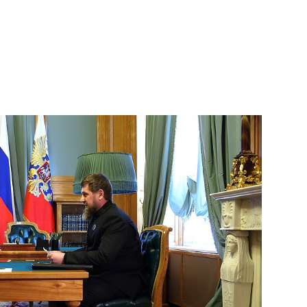
ть следующие материалы
ксандром Вучичем
6
льфаттахом Сиси
5
уисом Инасио Лулой
10