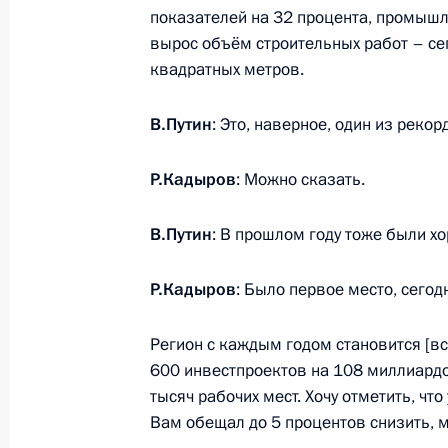
8 мая 2025 года, 20:30
Москва, Кремль
показателей на 32 процента, промышл
вырос объём строительных работ – се
квадратных метров.
Владимир Путин и Си Цзиньпин сд
В.Путин
: Это, наверное, один из реко
8 мая 2025 года, 14:30
Москва, Кремль
Р.Кадыров
: Можно сказать.
Начало российско-китайских пере
В.Путин
: В прошлом году тоже были хо
составе
Р.Кадыров
: Было первое место, сегод
8 мая 2025 года, 12:15
Москва, Кремль
Регион с каждым годом становится [вс
600 инвестпроектов на 108 миллиардо
Начало беседы с Председателем К
тысяч рабочих мест. Хочу отметить, чт
8 мая 2025 года, 10:10
Москва, Кремль
Вам обещал до 5 процентов снизить, м