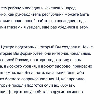
Рамзаном Кадыровым
ю эту рабочую
поездку
, и чеченский народ
3
чно, как руководитель республики можете быть
атами проделанной работы за последние годы.
ми глазами я увидел, ещё раз убедился в этом,
ры
19
в Центре подготовки, который Вы создали в Чечне.
которые Вы формируете, они интернациональные.
со всей России, проходят подготовку, очень
а, высокого уровня, и воюют здорово, прекрасно
вно мне, как Вы знаете, начальник Генштаба
ках боевого соприкосновения. И, как правило,
» Алексеем Репиком
3
оторые прошли подготовку у вас, «Ахмат»,
ходят [подготовку] ребята из других регионов