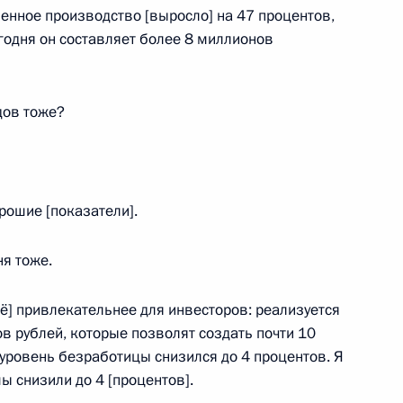
енное производство [выросло] на 47 процентов,
годня он составляет более 8 миллионов
елали заявления для СМИ
3
28м
рдов тоже?
говоров в расширенном
6
рошие [показатели].
ня тоже.
ё] привлекательнее для инвесторов: реализуется
в рублей, которые позволят создать почти 10
НР Си Цзиньпином
3
о уровень безработицы снизился до 4 процентов. Я
ы снизили до 4 [процентов].