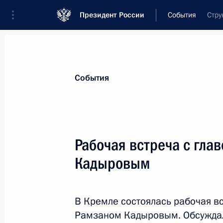
Президент России
События
Стру
Президент
Администрация
Государст
Новости
Стенограммы
Поездки
Те
События
Рубрикация материалов
Все материалы
Рабочая встреча с гла
Послания Федеральному Собранию
Кадыровым
Заявления по важнейшим вопросам
Совещания, заседания, рабочие встречи
В Кремле состоялась рабочая в
Речи и обращения
Рамзаном Кадыровым. Обсуждал