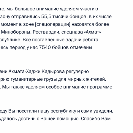
те, мы большое внимание уделяем участию
зону отправились 55,5 тысячи бойцов, в их числе
 момент в зоне [спецоперации] находятся более
Конго Дени Сассу-Нгессо
10
в Минобороны, Росгвардии, спецназа «Ахмат»
спублике. Все поставленные задачи ребята
весь период у нас 7540 бойцов отмечены
хнагийн Хурэлсухом
9
ени Ахмата-Хаджи Кадырова регулярно
рию гуманитарные грузы для мирных жителей.
н. Мы также уделяем особое внимание программе
ем Диас-Канелем Бермудесом
10
ду Вы посетили нашу республику и сами увидели,
 удалось достичь с Вашей помощью. Спасибо Вам