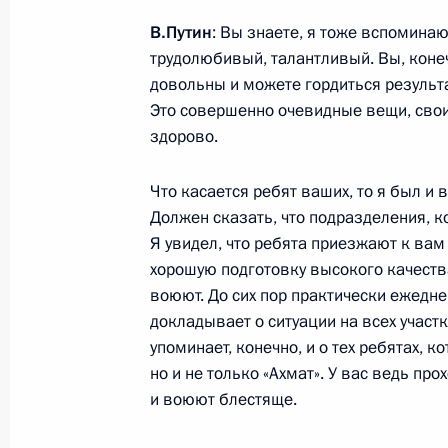
Рабочая встреча с главой Чечни 
В.Путин
: Вы знаете, я тоже вспомина
трудолюбивый, талантливый. Вы, коне
7 мая 2025 года, 18:00
Москва, Кремль
довольны и можете гордиться результ
Это совершенно очевидные вещи, свои
здорово.
Российско-венесуэльские перегово
Что касается ребят ваших, то я был и 
7 мая 2025 года, 17:05
Москва, Кремль
Должен сказать, что подразделения, 
Я увидел, что ребята приезжают к вам 
хорошую подготовку высокого качеств
6 мая 2025 года, вторник
воюют. До сих пор практически ежедне
докладывает о ситуации на всех участ
Встреча с главой «Деловой России
упоминает, конечно, и о тех ребятах, к
6 мая 2025 года, 14:10
Москва, Кремль
но и не только «Ахмат». У вас ведь про
и воюют блестяще.