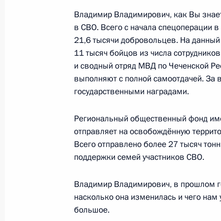
Владимир Владимирович, как Вы знае
в СВО. Всего с начала спецоперации в 
7 мая 2025 года, среда
21,6 тысячи добровольцев. На данный
Беседа с Президентом Республики 
11 тысяч бойцов из числа сотруднико
и сводный отряд МВД по Чеченской Ре
7 мая 2025 года, 21:25
Москва, Кремль
выполняют с полной самоотдачей. За 
государственными наградами.
Встреча с Президентом Монголии У
Региональный общественный фонд им
7 мая 2025 года, 20:10
Москва, Кремль
отправляет на освобождённую террито
Всего отправлено более 27 тысяч тон
поддержки семей участников СВО.
Беседа с Президентом Кубы Мигел
Владимир Владимирович, в прошлом го
7 мая 2025 года, 18:20
Москва, Кремль
насколько она изменилась и чего нам
большое.