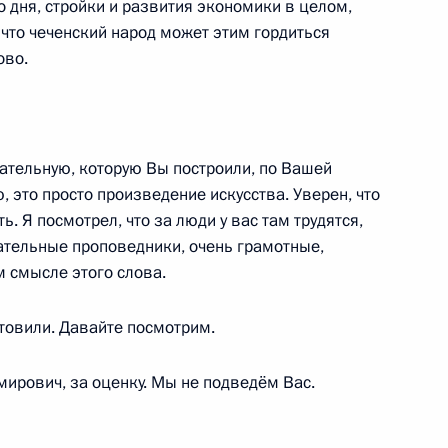
 дня, стройки и развития экономики в целом,
, что чеченский народ может этим гордиться
 Собяниным
6
ово.
чательную, которую Вы построили, по Вашей
, это просто произведение искусства. Уверен, что
льского марафона «Знание.
:
25
. Я посмотрел, что за люди у вас там трудятся,
чательные проповедники, очень грамотные,
 смысле этого слова.
отовили. Давайте посмотрим.
мирович, за оценку. Мы не подведём Вас.
ской области Андреем
6