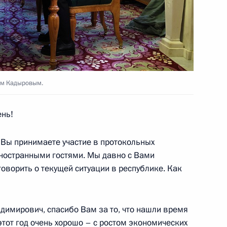
 в честь Дня Победы
8
5м
ом Кадыровым.
обеды
ень!
:
104
ощадь
о Вы принимаете участие в протокольных
иностранными гостями. Мы давно с Вами
оворить о текущей ситуации в республике. Как
идента России для глав
14
5м
имирович, спасибо Вам за то, что нашли время
 80-летие Победы
тот год очень хорошо – с ростом экономических