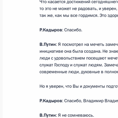
5 мая 2025 года, понедельник
Что касается достижений сегодняшнего
то это не может не радовать, и уверен
Встреча с мэром Москвы Сергеем
так же, как мы все гордимся. Это здор
5 мая 2025 года, 13:40
Москва, Кремль
Р.Кадыров
: Спасибо.
В.Путин
: Я посмотрел на мечеть заме
30 апреля 2025 года, среда
инициативе она была создана. Не знаю
Встреча с участниками просветите
люди с удовольствием посещают мечеть
Первые»
служат Господу и служат людям. Заме
современные люди, духовные в полном
30 апреля 2025 года, 19:40
Москва
Но я уверен, что Вы и документы подг
29 апреля 2025 года, вторник
Р.Кадыров
: Спасибо, Владимир Влади
Встреча с губернатором Волгоград
Бочаровым
В.Путин
: Я не сомневаюсь.