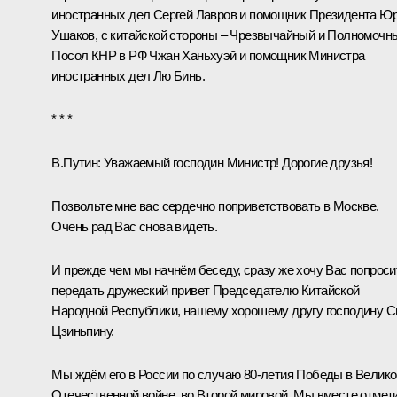
иностранных дел
Сергей Лавров
и помощник Президента
Юр
Ушаков
, с китайской стороны – Чрезвычайный и Полномочн
Посол КНР в РФ Чжан Ханьхуэй и помощник Министра
иностранных дел Лю Бинь.
* * *
В.Путин:
Уважаемый господин Министр! Дорогие друзья!
Позвольте мне вас сердечно поприветствовать в Москве.
Очень рад Вас снова видеть.
И прежде чем мы начнём беседу, сразу же хочу Вас попроси
передать дружеский привет Председателю Китайской
Народной Республики, нашему хорошему другу господину
С
Цзиньпину
.
Мы ждём его в России по случаю 80-летия Победы в Велико
Отечественной войне, во Второй мировой. Мы вместе отмет