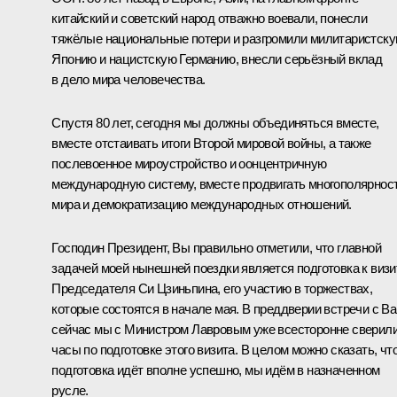
китайский и советский народ отважно воевали, понесли
тяжёлые национальные потери и разгромили милитаристск
Японию и нацистскую Германию, внесли серьёзный вклад
в дело мира человечества.
Спустя 80 лет, сегодня мы должны объединяться вместе,
вместе отстаивать итоги Второй мировой войны, а также
послевоенное мироустройство и оонцентричную
международную систему, вместе продвигать многополярнос
мира и демократизацию международных отношений.
Господин Президент, Вы правильно отметили, что главной
задачей моей нынешней поездки является подготовка к визи
Председателя Си Цзиньпина, его участию в торжествах,
которые состоятся в начале мая. В преддверии встречи с В
сейчас мы с Министром Лавровым уже всесторонне сверил
часы по подготовке этого визита. В целом можно сказать, чт
подготовка идёт вполне успешно, мы идём в назначенном
русле.