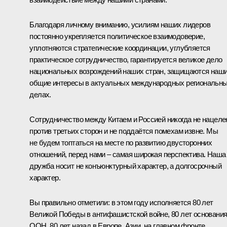
Благодаря личному вниманию, усилиям наших лидеров
постоянно укрепляется политическое взаимодоверие,
уплотняются стратегические координации, углубляется
практическое сотрудничество, гарантируется великое дело
национальных возрождений наших стран, защищаются наш
общие интересы в актуальных международных региональн
делах.
Сотрудничество между Китаем и Россией никогда не нацеле
против третьих сторон и не поддаётся помехам извне. Мы
не будем топтаться на месте по развитию двусторонних
отношений, перед нами – самая широкая перспектива. Наша
дружба носит не конъюнктурный характер, а долгосрочный
характер.
Вы правильно отметили: в этом году исполняется 80 лет
Великой Победы в антифашистской войне, 80 лет основани
ООН. 80 лет назад в Европе, Азии, на главном фронте