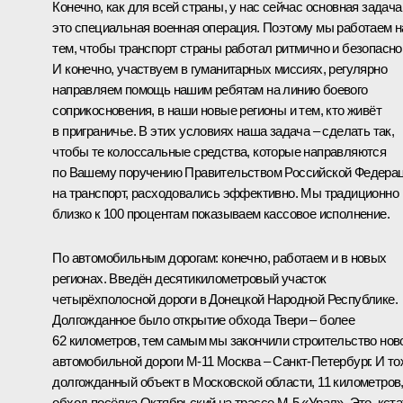
Конечно, как для всей страны, у нас сейчас основная задача
это специальная военная операция. Поэтому мы работаем 
тем, чтобы транспорт страны работал ритмично и безопасно
И конечно, участвуем в гуманитарных миссиях, регулярно
направляем помощь нашим ребятам на линию боевого
соприкосновения, в наши новые регионы и тем, кто живёт
в приграничье. В этих условиях наша задача – сделать так,
чтобы те колоссальные средства, которые направляются
по Вашему поручению Правительством Российской Федера
на транспорт, расходовались эффективно. Мы традиционно
близко к 100 процентам показываем кассовое исполнение.
По автомобильным дорогам: конечно, работаем и в новых
регионах. Введён десятикилометровый участок
четырёхполосной дороги в Донецкой Народной Республике.
Долгожданное было открытие обхода Твери – более
62 километров, тем самым мы закончили строительство нов
автомобильной дороги М-11 Москва – Санкт-Петербург. И то
долгожданный объект в Московской области, 11 километров,
обход посёлка Октябрьский на трассе М-5 «Урал». Это, кста