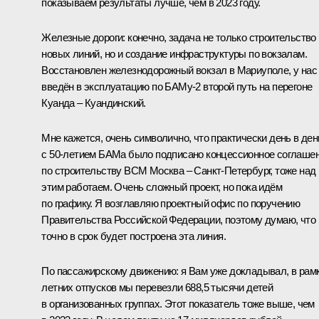
показываем результаты лучше, чем в 2023 году.
Железные дороги: конечно, задача не только строительство
новых линий, но и создание инфраструктуры по вокзалам.
Восстановлен железнодорожный вокзал в Мариуполе, у нас
введён в эксплуатацию по БАМу-2 второй путь на перегоне
Куанда – Куандинский.
Мне кажется, очень символично, что практически день в ден
с 50-летием БАМа было подписано концессионное соглаше
по строительству ВСМ Москва – Санкт-Петербург, тоже над
этим работаем. Очень сложный проект, но пока идём
по графику. Я возглавляю проектный офис по поручению
Правительства Российской Федерации, поэтому думаю, что
точно в срок будет построена эта линия.
По пассажирскому движению: я Вам уже докладывал, в рам
летних отпусков мы перевезли 688,5 тысячи детей
в организованных группах. Этот показатель тоже выше, чем