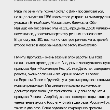
Река: по реке чуть позже я хотел с Вами посоветоваться,
но в целом уже на 1756 километров устранены лимитирующ
участки в Енисейском, Московском, Волжском, Обь-
Иртышском бассейнах. Мы на 13,5 процента, до 10 миллион
пассажиров, увеличили перевозку речным транспортом.
В целом у нас 101 тысяча километров речных магистралей,
второе место в мире занимаем по этому показателю.
Пункты пропуска – очень важный блок работы, Вы тоже
на личном контроле держите. Введены в эксплуатацию: пун
пропуска Яраг – Казмаляр в Республике Дагестан; заверше
работы, очень сложный инженерный объект, 39 полос
на Верхнем Ларсе с Грузией; ну и пункты пропуска с нашими
новыми регионами. Мы увеличили кратно возможности
досмотра проезжающего транспорта. В целом по пунктам
пропуска Россия – Азербайджан за последние годы в пять р
увеличены ёмкости, Россия – Китай в два раза, Россия – Гру
также в два раза. Ваша задача по сокращению времени