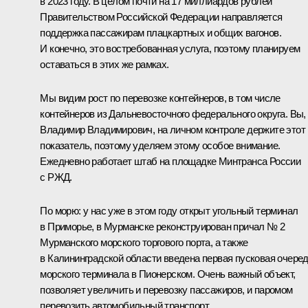
в 2023 году. В целом почти на 17 миллиардов рублей
Правительством Российской Федерации направляется
поддержка пассажирам плацкартных и общих вагонов.
И конечно, это востребованная услуга, поэтому планируем
оставаться в этих же рамках.
Мы видим рост по перевозке контейнеров, в том числе
контейнеров из Дальневосточного федерального округа. Вы,
Владимир Владимирович, на личном контроле держите этот
показатель, поэтому уделяем этому особое внимание.
Ежедневно работает штаб на площадке Минтранса России
с РЖД.
По морю: у нас уже в этом году открыт угольный терминал
в Приморье, в Мурманске реконструирован причал № 2
Мурманского морского торгового порта, а также
в Калининградской области введена первая пусковая очере
морского терминала в Пионерском. Очень важный объект,
позволяет увеличить и перевозку пассажиров, и паромом
перевозить автомобильный транспорт.