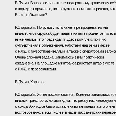
В.Путин:
Вопрос есть: по железнодорожному транспорту всё
в порядке, нормально, но погрузка-то немножко припала, как
Вы это объясните?
Р.Старовойт:
Погрузка упала на четыре процента, но мы
видели, что погрузка будет падать на пять процентов, то ест
ниже, чем мы это предвидели. Здесь комплекс причин:
субъективная и объективная. Работаем над этим вместе
с РЖД, с грузоотправителями, а также с операторами вагоно
Очень сложная задача. Занимаюсь этим практически
ежедневно. На площадке Минтранса работает штаб вместе
с РЖД, с перевозчиками.
В.Путин:
Хорошо.
Р.Старовойт:
Хотел посоветоваться. Конечно, занимаюсь вс
видами транспорта, но мы видим, что река у нас незаслужен
с конца 90-х годов была оставлена во внимании, а это очень
востребованно, в том числе и в части пассажирских перевоз