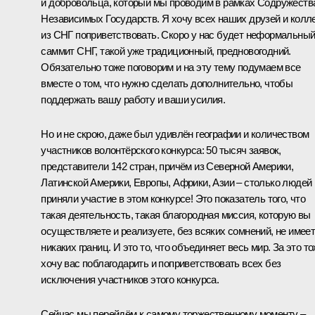
и добровольца, который мы проводим в рамках Содружеств
Независимых Государств. Я хочу всех наших друзей и колл
из СНГ поприветствовать. Скоро у нас будет неформальны
саммит СНГ, такой уже традиционный, предновогодний.
Обязательно тоже поговорим и на эту тему подумаем все
вместе о том, что нужно сделать дополнительно, чтобы
поддержать вашу работу и ваши усилия.
Но и не скрою, даже был удивлён географии и количеством
участников волонтёрского конкурса: 50 тысяч заявок,
представители 142 стран, причём из Северной Америки,
Латинской Америки, Европы, Африки, Азии – столько людей
приняли участие в этом конкурсе! Это показатель того, что
такая деятельность, такая благородная миссия, которую вы
осуществляете и реализуете, без всяких сомнений, не имее
никаких границ. И это то, что объединяет весь мир. За это т
хочу вас поблагодарить и поприветствовать всех без
исключения участников этого конкурса.
Сейчас мы перейдём к самому торжественному моменту –