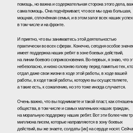
помощь, но важна и содержательная сторона этого дела, ва
сама помощь. Она подчёркивает, что все мы одна большая,
мощная, сплочённая семья, и в этом залог всех наших успех
в том числе и на фронте.
И приятно, что вы занимаетесь этой деятельностью
практически во всех сферах. Конечно, сегодня особое значе
имеет поддержка наших ребят в зоне боевых действий,
на линии боевого соприкосновения. Во-первых, я знаю, что э
небезопасно, и низко склоняю голову перед памятью тех, кт
отдал даже свои жизни в ходе этой работы, в ходе вашей
работы, в ходе такой работы, которую вы осуществляете,
а такие есть, к сожалению, но это тоже иногда случается.
Очень важно, что вы поднимаете и такой пласт, как отношен
общества, в том числе и самых маленьких наших граждан,
на моральную поддержку наших ребят. Вот эти более чем тр
миллиона писем, которые направляются в зону боевых
действий, вы же знаете, солдаты [их] на сердце носят. Сейч