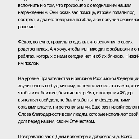
вспомнить и о том, что произошло с сегодняшним нашим
награждённым. Они, оказывая помощь, втроём попали под
обстрел, и два его товарища погибли, а он получил серьёзно
ранение.
Фёдор, конечно, правильно сделал, что вспомнил о своих
родственниках. А я хочу, чтобы мы никогда не забывали и о 
ребятах, которых с нами сегодня нет, и об их близких. Низки
им поклон.
На уровне Правительства и регионов Российской Федераци
звучит очень по-будничному, но тем не менее это важно, хочу
чтобы и их близкие, близкие тех ребят, с которыми Фёдор
выполнял свой долг, не были забыты ни федеральными
органами власти, ни региональными. Ещё раз низкий поклон 
Слова благодарности всем людям, которые исполняют свой
долг перед нашим, своим Отечеством.
Поздравляю вас с Днём волонтёра и добровольца. Всего