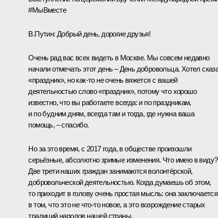
#МыВместе
В.Путин
: Добрый день, дорогие друзья!
Очень рад вас всех видеть в Москве. Мы совсем недавно
начали отмечать этот день – День добровольца. Хотел сказ
«праздник», но как-то не очень вяжется с вашей
деятельностью слово «праздник», потому что хорошо
известно, что вы работаете всегда: и по праздникам,
и по будним дням, всегда там и тогда, где нужна ваша
помощь, – спасибо.
Но за это время, с 2017 года, в обществе произошли
серьёзные, абсолютно зримые изменения. Что имею в виду?
Две трети наших граждан занимаются волонтёрской,
добровольческой деятельностью. Когда думаешь об этом,
то приходит в голову очень простая мысль: она заключается
в том, что это не что-то новое, а это возрождение старых
традиций народов нашей страны.