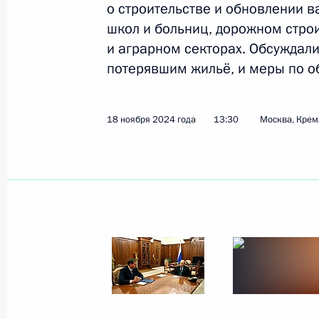
о строительстве и обновлении 
школ и больниц, дорожном строи
и аграрном секторах. Обсуждал
Показа
потерявшим жильё, и меры по о
4 декабря 2024 года, среда
18 ноября 2024 года
13:30
Москва, Крем
Инвестиционный форум «Россия зо
4 декабря 2024 года, 17:25
Москва
3 декабря 2024 года, вторник
Беседа с военнослужащими – учас
операции, проходящими лечение и
3 декабря 2024 года, 16:10