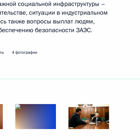
важной социальной инфраструктуры –
тельстве, ситуации в индустриальном
ись также вопросы выплат людям,
ть следующие материалы
беспечению безопасности ЗАЭС.
ль
4 фотографии
вёт!»
:
10
тниками специальной военной
4
 реабилитацию в ЦИТО