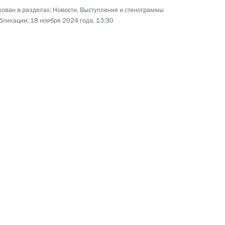
ован в разделах:
Новости
,
Выступления и стенограммы
6
56м
бликации:
18 ноября 2024 года, 13:30
коллективной безопасности
16м
делали заявления для СМИ
4
22м