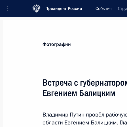
Президент России
События
Стру
Президент
Администрация
Государст
Новости
Стенограммы
Поездки
Те
Фотографии
Рубрикация материалов
Все материалы
Встреча с губернаторо
Послания Федеральному Собранию
Евгением Балицким
Заявления по важнейшим вопросам
Совещания, заседания, рабочие встречи
Владимир Путин провёл рабочую
Речи и обращения
области Евгением Балицким. Гл