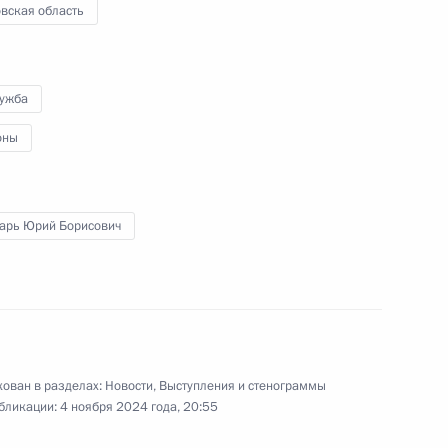
вская область
м киноконцерна «Мосфильм»
5
лужба
оны
арь Юрий Борисович
«Единая Россия» в Госдуме
3
ован в разделах:
Новости
,
Выступления и стенограммы
бликации:
4 ноября 2024 года, 20:55