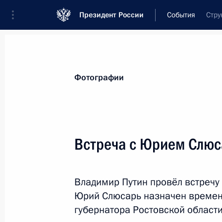
Президент России
События
Стру
Президент
Администрация
Государст
Новости
Стенограммы
Поездки
Те
Фотографии
Рубрикация материалов
Все материалы
Встреча с Юрием Слю
Послания Федеральному Собранию
Заявления по важнейшим вопросам
Владимир Путин провёл встречу
Совещания, заседания, рабочие встречи
Юрий Слюсарь назначен време
Речи и обращения
губернатора Ростовской области