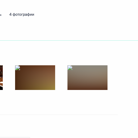
ь
4 фотографии
ть следующие материалы
рием Борисовым
3
асть, Ново-Огарёво
 Слуцким
6