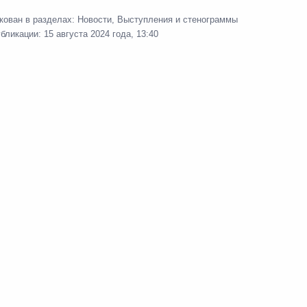
кован в разделах:
Новости
,
Выступления и стенограммы
 Совета Безопасности
4
убликации:
15 августа 2024 года, 13:40
 Ново-Огарёво
кой области Дмитрием
5
 Ново-Огарёво
обязанности губернатора
3
м Беспрозванных