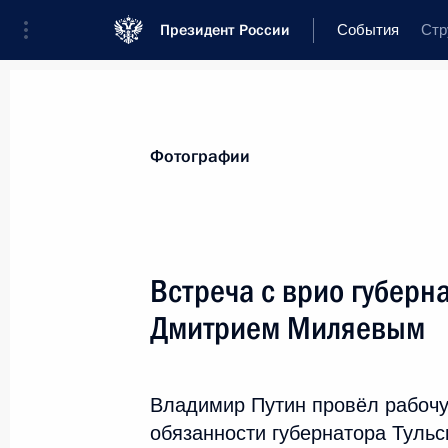
Президент России
События
Стр
Президент
Администрация
Государ
Новости
Стенограммы
Поездки
Т
Фотографии
Рубрикация материалов
Все материалы
Встреча с врио губерн
Послания Федеральному Собранию
Дмитрием Миляевым
Заявления по важнейшим вопросам
Совещания, заседания, рабочие встречи
Владимир Путин провёл рабоч
Речи и обращения
обязанности губернатора Туль