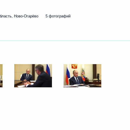
бласть, Ново-Огарёво
5 фотографий
ть следующие материалы
ации жертв терактов «Матери
3
5м
но-Балкарской Республики
4