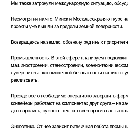
Мы также затронули международную ситуацию, обсудил
Несмотря ни на что, Минск и Москва сохраняют курс 
проекты уже вышли за пределы земной поверхности.
Возвращаясь на землю, обозначу ряд иных приоритет
Промышленность. В этой сфере планируем продолжить
машиностроении, станкостроении, военно-техническом
суверенитета экономической безопасности наших госу
реализовать.
Прежде всего необходимо оперативно завершить форм
конвейеры работают на компонентах друг друга – на з
договорились, нужно от тех, кто ввёл против нас санкц
Энергетика. От неё зависит ритмичная работа промышл