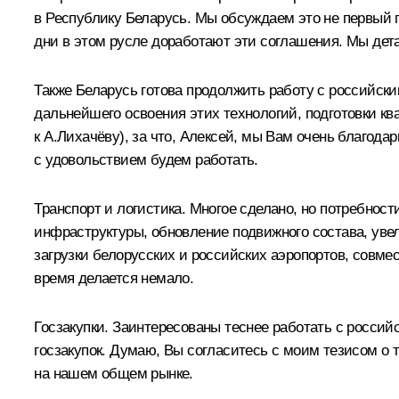
в Республику Беларусь. Мы обсуждаем это не первый
дни в этом русле доработают эти соглашения. Мы дет
Также Беларусь готова продолжить работу с российск
дальнейшего освоения этих технологий, подготовки кв
к А.Лихачёву),
за что, Алексей, мы Вам очень благодар
с удовольствием будем работать.
Транспорт и логистика. Многое сделано, но потребно
инфраструктуры, обновление подвижного состава, ув
загрузки белорусских и российских аэропортов, совм
время делается немало.
Госзакупки. Заинтересованы теснее работать с россий
госзакупок. Думаю, Вы согласитесь с моим тезисом о т
на нашем общем рынке.