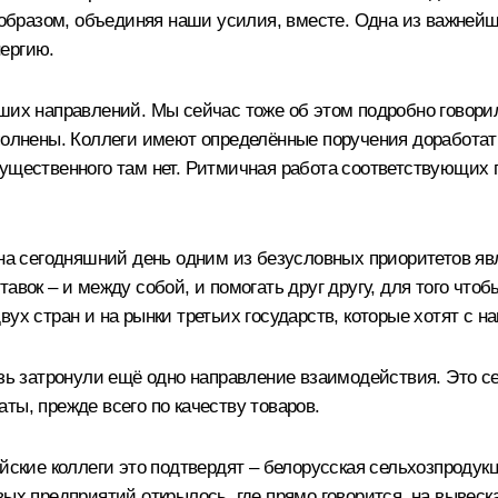
разом, объединяя наши усилия, вместе. Одна из важнейших
ергию.
ших направлений. Мы сейчас тоже об этом подробно говорил
полнены. Коллеги имеют определённые поручения доработать
ущественного там нет. Ритмичная работа соответствующих 
на сегодняшний день одним из безусловных приоритетов явля
тавок – и между собой, и помогать друг другу, для того чт
ух стран и на рынки третьих государств, которые хотят с на
ьзь затронули ещё одно направление взаимодействия. Это с
ты, прежде всего по качеству товаров.
ийские коллеги это подтвердят – белорусская сельхозпрод
вых предприятий открылось, где прямо говорится, на вывеск