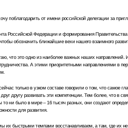
хочу поблагодарить от имени российской делегации за приг
ента Российской Федерации и формирования Правительства 
, чтобы обозначить ближайшие вехи нашего взаимного разви
ю, что это одно из наиболее важных наших направлений. Им
отрудничества. А этими приоритетными направлениями в пер
им.
ейчас только в узком составе говорили о том, что самое гла
друг другу развивать эти компетенции. Тем более, что в с
 то ни было в мире – 16 тысяч разных, они создают опред
ожности для развития.
ы их быстрыми темпами восстанавливаем, а там, где их не 