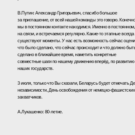
В.Путин
: Александр Григорьевич, спасибо большое
за приглашение, от всей нашей команды это говорю. Конечно
мы в постоянном контакте находимся. Именно в постоянном,
на связи, и встречаемся регулярно. Какие-то этапные всегда
существуют моменты. У нас есть возможность сейчас оцени
что было сделано, что сейчас происходит и что должно быт
сделано в ближайшее время, наметить конкретные
совместные шаги по нашему движению вперёд, по развитию
наших государств.
3 июля, только что Вы сказали, Беларусь будет отмечать Д
независимости, День освобождения от немецко-фашистских
захватчиков.
А.Лукашенко
: 80-летие.
В.Путин
: 80-летие. Это тоже очень важные вехи в развитии
наших государств. И что касается событий, связанных