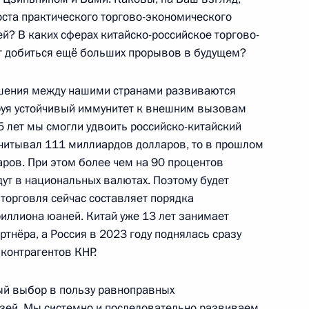
оста практического торгово-экономического
й? В каких сферах китайско-российское торгово-
т добиться ещё больших прорывов в будущем?
Сергеем Чемезовым
5
ошения между нашими странами развиваются
уя устойчивый иммунитет к внешним вызовам
5 лет мы смогли удвоить российско-китайский
асчитывал 111 миллиардов долларов, то в прошлом
аров. При этом более чем на 90 процентов
ти Председателя
т в национальных валютах. Поэтому будет
4
ным
 торговля сейчас составляет порядка
триллиона юаней. Китай уже 13 лет занимает
тнёра, а Россия в 2023 году поднялась сразу
 контрагентов КНР.
ый выбор в пользу равноправных
зей. Мы системно и последовательно развиваем