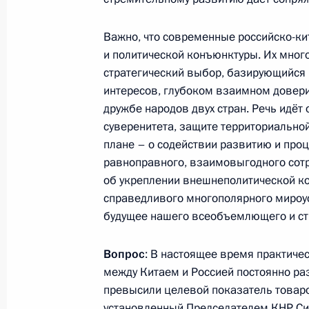
Интервью информационному агентс
Важно, что современные российско-ки
15 мая 2024 года, 01:00
и политической конъюнктуры. Их мног
стратегический выбор, базирующийся
интересов, глубоком взаимном довер
14 мая 2024 года, вторник
дружбе народов двух стран. Речь идёт
суверенитета, защите территориальной
Встреча с членами Правительства
плане – о содействии развитию и про
равноправного, взаимовыгодного сотр
14 мая 2024 года, 23:00
Москва, Кремль
об укреплении внешнеполитической ко
справедливого многополярного мироус
будущее нашего всеобъемлющего и стр
13 мая 2024 года, понедельник
Совещание с постоянными членами
Вопрос
: В настоящее время практиче
между Китаем и Россией постоянно ра
13 мая 2024 года, 18:30
Москва, Кремль
превысили целевой показатель товар
установленный Председателем КНР Си 