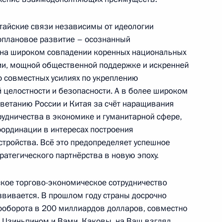
тву Синьхуа
тайские связи независимы от идеологии
оплановое развитие – осознанный
 на широком совпадении коренных национальных
ии, мощной общественной поддержке и искренней
 о совместных усилиях по укреплению
 целостности и безопасности. А в более широком
9
6м
цветанию России и Китая за счёт наращивания
удничества в экономике и гуманитарной сфере,
ординации в интересах построения
тройства. Всё это предопределяет успешное
атегического партнёрства в новую эпоху.
 Совета Безопасности
ское торгово-экономическое сотрудничество
2
звивается. В прошлом году страны досрочно
ооборота в 200 миллиардов долларов, совместно
Цзиньпином и Вами. Каковы, на Ваш взгляд,