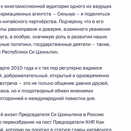
уры России и Китая
9
 к многомиллионной аудитории одного из ведущих
ормационных агентств – Синьхуа – и поделиться
китайского партнёрства. Подчеркну, что в его
ипы равноправия и доверия, взаимного уважения
руга, а особую, значимую роль в развитии наших
ного совета КНР Ли Цяном
4
ные политики, государственные деятели – такие,
 Республики Си Цзиньпин.
рте 2010 года и с тех пор регулярно видимся
й, доброжелательный, открытый и одновременно
оссийско-китайских
8
36м
стреча – это не только общение давних друзей,
овека, но и плодотворный обмен мнениями
сторонней и международной повестки дня.
й визит Председателя Си Цзиньпина в Россию
го переизбрания на пост Председателя КНР. Как
оворов
4
6м
ой, которую он посетил в статусе главы китайского