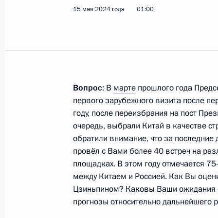
15 мая 2024 года
01:00
Показа
Беседа с Заместителем Председате
17 мая 2024 года, 08:45
Харбин
Вопрос
: В
марте
прошлого года Предс
первого зарубежного визита после пер
году, после
переизбрания
на пост През
очередь, выбрали Китай в качестве с
Церемония открытия российско-ки
обратили внимание, что за последние 
по межрегиональному сотрудничест
провёл с Вами более 40 встреч на раз
17 мая 2024 года, 08:20
Харбин
площадках. В этом году отмечается 7
между Китаем и Россией. Как Вы оцен
Цзиньпином? Каковы Ваши ожидания о
прогнозы относительно дальнейшего р
16 мая 2024 года, четверг