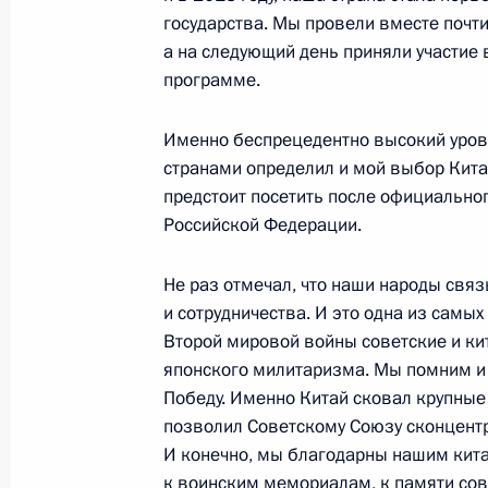
16 мая 2024 года, 08:00
Пекин
государства. Мы провели вместе почти 
а на следующий день приняли участие
программе.
Начало беседы с Председателем К
Именно беспрецедентно высокий уров
16 мая 2024 года, 07:00
Пекин
странами определил и мой выбор Китая
предстоит посетить после официально
Российской Федерации.
15 мая 2024 года, среда
Не раз отмечал, что наши народы свя
Совещание по вопросам развития
и сотрудничества. И это одна из самы
комплекса
Второй мировой войны советские и ки
15 мая 2024 года, 16:20
Москва, Кремль
японского милитаризма. Мы помним и
Победу. Именно Китай сковал крупные
позволил Советскому Союзу сконцентр
И конечно, мы благодарны нашим кит
Встреча с командующими войсками
к воинским мемориалам, к памяти сов