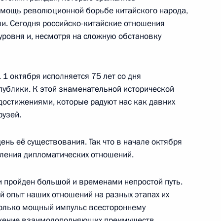
омощь революционной борьбе китайского народа,
ми. Сегодня российско-китайские отношения
уровня и, несмотря на сложную обстановку
3
 1 октября исполняется 75 лет со дня
ублики. К этой знаменательной исторической
достижениями, которые радуют нас как давних
3
рузей.
нь её существования. Так что в начале октября
вления дипломатических отношений.
3
и пройден большой и временами непростой путь.
й опыт наших отношений на разных этапах их
колько мощный импульс всестороннему
яжение взаимодополняющих преимуществ.