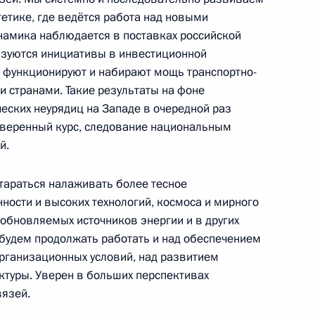
4
гетике, где ведётся работа над новыми
амика наблюдается в поставках российской
изуются инициативы в инвестиционной
о функционируют и набирают мощь транспортно-
 странами. Такие результаты на фоне
4
еских неурядиц на Западе в очередной раз
уверенный курс, следование национальным
й.
говоров в расширенном
стараться налаживать более тесное
3
ости и высоких технологий, космоса и мирного
зобновляемых источников энергии и в других
 будем продолжать работать и над обеспечением
организационных условий, над развитием
ктуры. Уверен в больших перспективах
лем Диас-Канелем Бермудесом
10
вязей.