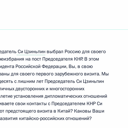
ть следующие материалы
ля КНР Хань Чжэном
6
едатель
Си Цзиньпин
выбрал Россию для своего
еизбрания на пост Председателя КНР. В этом
идента Российской Федерации, Вы, в свою
траны для своего первого зарубежного визита. Мы
тайского ЭКСПО и форума
23
12м
десять с лишним лет Председатель Си Цзиньпин
ву
личных двусторонних и многосторонних
5-летие установления дипломатических отношений
иваете свои контакты с Председателем КНР Си
т предстоящего визита в Китай? Каковы Ваши
азвития китайско-российских отношений?