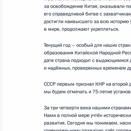
15 мая 2024 года, 15:20
Москва, Кремль
за освобождение Китая, оказывали п
его справедливой битве с захватчика
достигли наивысшего за всю историю 
Встреча с Олегом Матыциным
в мире, продолжают укрепляться.
15 мая 2024 года, 15:00
Москва, Кремль
Текущий год – особый для наших стран.
образования Китайской Народной Респ
дате страна подходит с выдающимися 
Встреча с Николаем Шульгиновым
и надёжных, проверенных временем д
15 мая 2024 года, 14:55
Москва, Кремль
СССР первым признал КНР на второй де
мы будем отмечать и 75-летие устано
Встреча с Викторией Абрамченко
За три четверти века нашими странам
15 мая 2024 года, 14:45
Москва, Кремль
Нами в полной мере учтён исторически
развития. Сегодня мы понимаем, нас
стремительному развитию даёт сопр