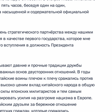
пять часов, беседуя один на один,
 в насыщенной и содержательной официальной
НР Си Цзиньпином
1
ень стратегического партнёрства между нашими
 в качестве первого государства, которое мне
го вступления в должность Президента
зывают давние и прочные традиции дружбы
 оборонно-промышленного
11
7м
х важных основ двусторонних отношений. В годы
тайские воины плечом к плечу сражались против
 высоко ценим вклад китайского народа в общую
 силы японских милитаристов и тем самым
ировать усилия на разгроме нацизма в Европе.
айским друзьям за бережное отношение
 военных округов
15
10м
етских граждан, которые сражались