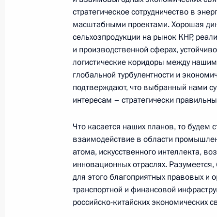
Российско-бисайские переговоры
стратегическое сотрудничество в энер
9 мая 2024 года, 18:20
Москва, Кремль
масштабными проектами. Хорошая дин
сельхозпродукции на рынок КНР, реал
и производственной сферах, устойчив
логистические коридоры между нашими
Российско-лаосские переговоры
глобальной турбулентности и экономич
9 мая 2024 года, 16:45
Москва, Кремль
подтверждают, что выбранный нами с
интересам – стратегически правильны
Начало российско-кубинских пере
Что касается наших планов, то будем 
составе
взаимодействие в области промышленн
атома, искусственного интеллекта, во
9 мая 2024 года, 15:10
Москва, Кремль
инновационных отраслях. Разумеется,
для этого благоприятных правовых и 
транспортной и финансовой инфрастру
Встреча с Президентом Кубы Миге
российско-китайских экономических с
9 мая 2024 года, 14:40
Москва, Кремль