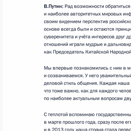
Открыты «перекрёстные» года культ
В.Путин:
Рад возможности обратиться
и наиболее авторитетных мировых инф
16 мая 2024 года, 12:45
Пекин
своим видением перспектив российско-
основе всегда были и остаются принц
суверенитета и учёта интересов друг д
Встреча с Премьером Государствен
отношений играли мудрые и дальновид
как Председатель Китайской Народной
16 мая 2024 года, 11:45
Пекин
Мы впервые познакомились с ним в ма
и созваниваемся. У него уважительны
Заявления для прессы по итогам р
деловой стиль общения. Каждая наша в
переговоров
что тоже важно, как для каждого чел
16 мая 2024 года, 09:55
Пекин
по наиболее актуальным вопросам дву
С теплотой вспоминаю государственны
в марте прошлого года, сразу после е
Начало российско-китайских перег
и в 2013 году, наша страна стала перв