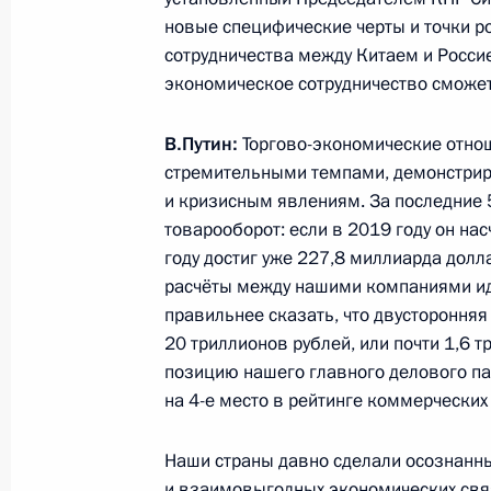
новые специфические черты и точки р
11 мая 2024 года, суббота
сотрудничества между Китаем и Россие
экономическое сотрудничество сможе
Встреча с Денисом Мантуровым и 
11 мая 2024 года, 12:10
Москва, Кремль
В.Путин:
Торгово-экономические отн
стремительными темпами, демонстрир
и кризисным явлениям. За последние 
товарооборот: если в 2019 году он н
10 мая 2024 года, пятница
году достиг уже 227,8 миллиарда долл
Встреча с исполняющим обязаннос
расчёты между нашими компаниями иду
Правительства Михаилом Мишусти
правильнее сказать, что двусторонняя
20 триллионов рублей, или почти 1,6 
10 мая 2024 года, 12:40
Москва, Кремль
позицию нашего главного делового пар
на 4-е место в рейтинге коммерческих
9 мая 2024 года, четверг
Наши страны давно сделали осознанн
и взаимовыгодных экономических свя