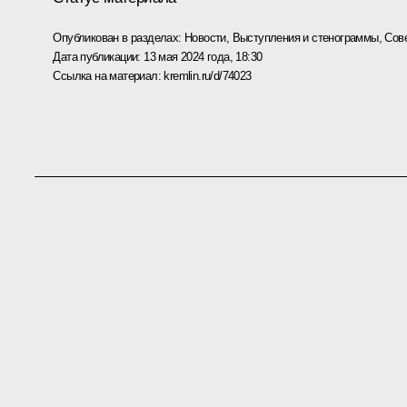
Опубликован в разделах:
Новости
,
Выступления и стенограммы
,
Сов
Дата публикации:
13 мая 2024 года, 18:30
Ссылка на материал:
kremlin.ru/d/74023