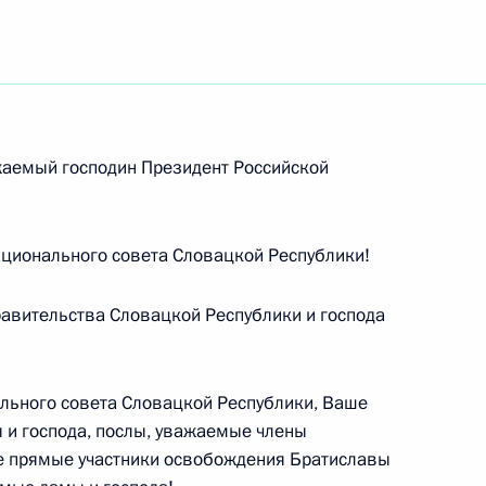
ть следующие материалы
жаемый господин Президент Российской
3
ционального совета Словацкой Республики!
авительства Словацкой Республики и господа
роприятии, посвящённом 65-
1
14м
 гитлеровских захватчиков
льного совета Словацкой Республики, Ваше
 и господа, послы, уважаемые члены
е прямые участники освобождения Братиславы