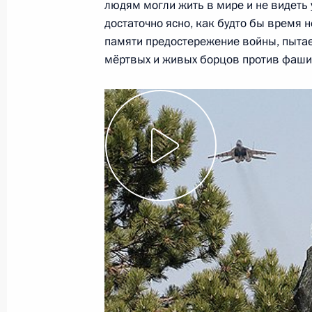
людям могли жить в мире и не видеть
Рабочая встреча с Председателем 
достаточно ясно, как будто бы время 
Хакасия Виктором Зиминым
памяти предостережение войны, пытае
6 апреля 2010 года, 17:30
Москва, Кремль
мёртвых и живых борцов против фаши
Рабочая встреча с Заместителем П
Министром финансов Алексеем Ку
6 апреля 2010 года, 16:00
Москва, Кремль
Стенографический отчёт о заседан
по противодействию коррупции
6 апреля 2010 года, 14:00
Москва, Кремль