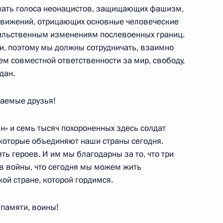
шать голоса неонацистов, защищающих фашизм,
 территориальных
 движений, отрицающих основные человеческие
ы безопасности и органов
ильственным изменениям послевоенных границ.
, поэтому мы должны сотрудничать, взаимно
ием совместной ответственности за мир, свободу,
дан.
аемые друзья!
елгородской области
1
н» и семь тысяч похороненных здесь солдат
которые объединяют наши страны сегодня.
ть героев. И им мы благодарны за то, что три
ть, Горки
в войны, что сегодня мы можем жить
ой стране, которой гордимся.
 с терроризмом Президент
2
5м
 памяти, воины!
овбеза