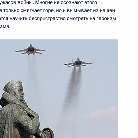
 ужасов войны. Многие не осознают этого
Правительства Республики
1
не только смягчает горе, но и вымывает из нашей
тся научить беспристрастно смотреть на героизм
зма.
редседателя Правительства –
1
дриным
ии Совета
14м