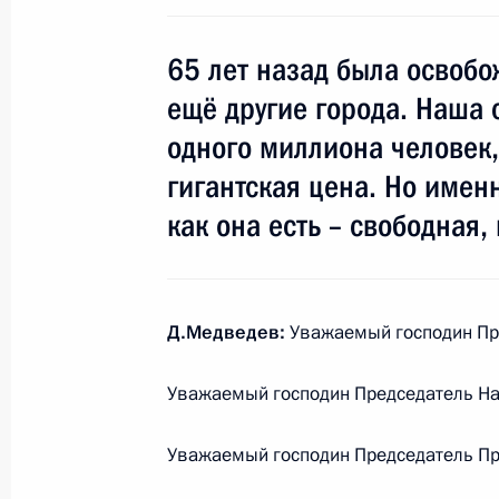
31 марта 2010 года, 16:00
Московская облас
65 лет назад была освоб
ещё другие города. Наша 
30 марта 2010 года, вторник
одного миллиона человек,
Встреча с председателем Совета п
гигантская цена. Но именн
институтов гражданского общества
как она есть – свободная
Памфиловой
30 марта 2010 года, 15:30
Московская облас
Д.Медведев:
Уважаемый господин Пр
Совещание по вопросам совершенс
Уважаемый господин Председатель На
30 марта 2010 года, 14:00
Московская облас
Уважаемый господин Председатель Пр