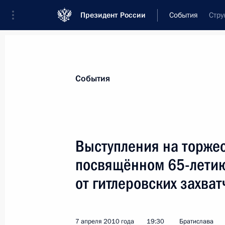
Президент России
События
Стру
Президент
Администрация
Государст
Новости
Стенограммы
Поездки
Те
События
Рубрикация материалов
Все материалы
Выступления на торже
Послания Федеральному Собранию
посвящённом 65-лети
Заявления по важнейшим вопросам
от гитлеровских захва
Совещания, заседания, рабочие встречи
Речи и обращения
7 апреля 2010 года
19:30
Братислава