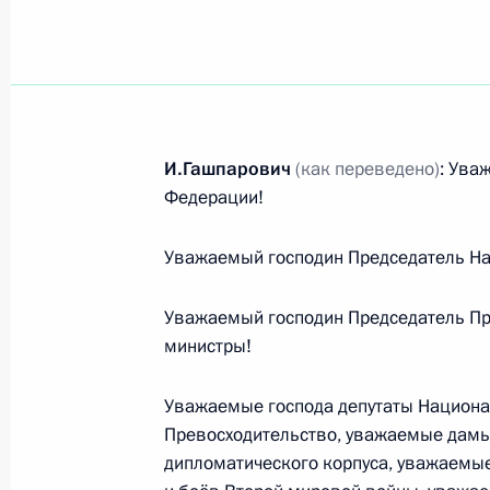
Показа
7 апреля 2010 года, среда
И.Гашпарович
(как переведено)
: Ува
Федерации!
Дмитрий Медведев прибыл в Чехию
7 апреля 2010 года, 23:30
Прага
Уважаемый господин Председатель На
Уважаемый господин Председатель Пр
Выступления на торжественном ме
министры!
летию освобождения Братиславы от
Уважаемые господа депутаты Национа
7 апреля 2010 года, 19:30
Братислава
Превосходительство, уважаемые дамы
дипломатического корпуса, уважаемы