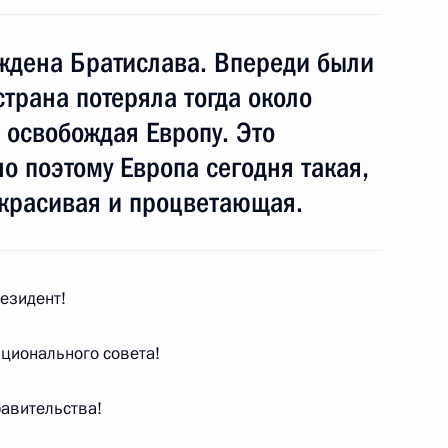
ть, Горки
ождена Братислава. Впереди были
страна потеряла тогда около
 освобождая Европу. Это
о содействию развитию
1
о поэтому Европа сегодня такая,
 и правам человека Эллой
, красивая и процветающая.
ть, Горки
езидент!
твования судебной системы
3
ционального совета!
ть, Горки
авительства!