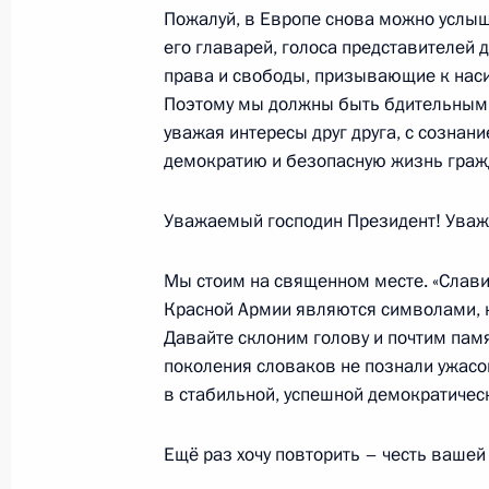
Пожалуй, в Европе снова можно услы
Кавказского федерального округа,
его главарей, голоса представителей
подразделений Федеральной служб
права и свободы, призывающие к нас
внутренних дел
Поэтому мы должны быть бдительными
1 апреля 2010 года, 15:00
Махачкала
уважая интересы друг друга, с сознан
демократию и безопасную жизнь граж
Уважаемый господин Президент! Уваж
31 марта 2010 года, среда
Рабочая встреча с губернатором Б
Мы стоим на священном месте. «Слави
Евгением Савченко
Красной Армии являются символами, 
Давайте склоним голову и почтим памя
31 марта 2010 года, 17:30
Московская облас
поколения словаков не познали ужасо
в стабильной, успешной демократическ
Повышение эффективности борьбы
Ещё раз хочу повторить – честь вашей
обсудил с постоянными членами С