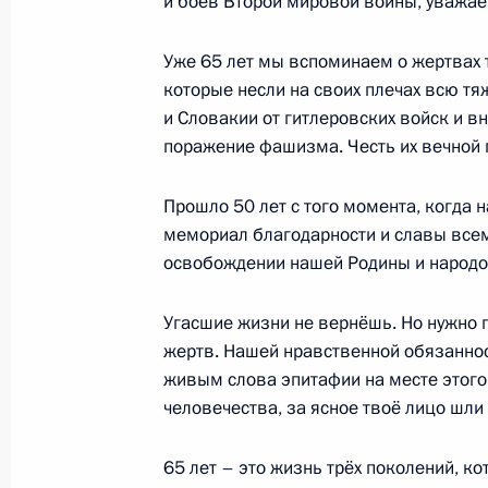
и боёв Второй мировой войны, уважае
Пресс-конференция по итогам росс
7 апреля 2010 года, 16:30
Братислава
Уже 65 лет мы вспоминаем о жертвах 
которые несли на своих плечах всю т
и Словакии от гитлеровских войск и в
поражение фашизма. Честь их вечной 
Российско-словацкие переговоры
7 апреля 2010 года, 16:00
Братислава
Прошло 50 лет с того момента, когда 
мемориал благодарности и славы всем
освобождении нашей Родины и народо
Церемония награждения ветеранов
государственными наградами Росс
Угасшие жизни не вернёшь. Но нужно 
жертв. Нашей нравственной обязаннос
7 апреля 2010 года, 15:00
Братислава
живым слова эпитафии на месте этого 
человечества, за ясное твоё лицо шли
6 апреля 2010 года, вторник
65 лет – это жизнь трёх поколений, 