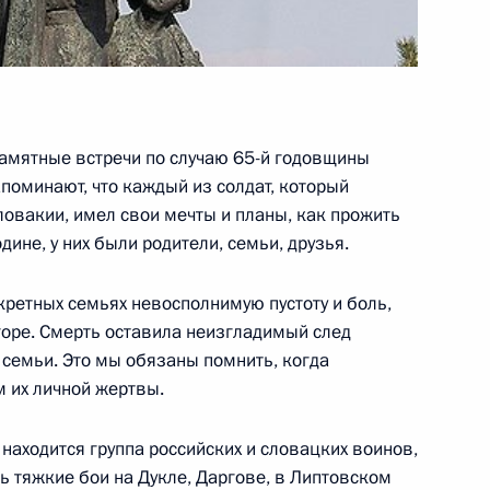
: партнёрство»
памятные встречи по случаю 65-й годовщины
оминают, что каждый из солдат, который
тва объектов транспортной
Словакии, имел свои мечты и планы, как прожить
8
6м
ине, у них были родители, семьи, друзья.
ть, Горки
кретных семьях невосполнимую пустоту и боль,
горе. Смерть оставила неизгладимый след
 семьи. Это мы обязаны помнить, когда
 их личной жертвы.
лями партий, представленных
1
5м
находится группа российских и словацких воинов,
ь тяжкие бои на Дукле, Даргове, в Липтовском