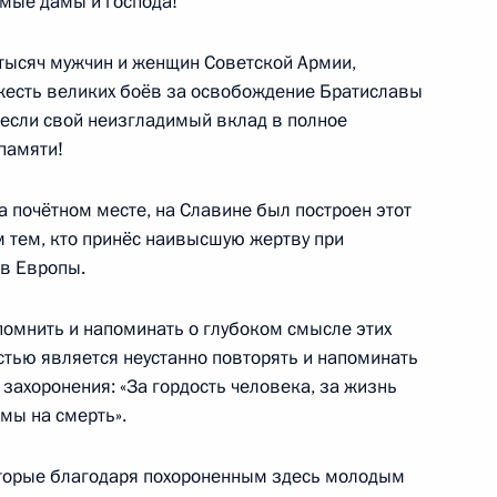
мые дамы и господа!
ийско-словацких переговоров
1
15м
тысяч мужчин и женщин Советской Армии,
яжесть великих боёв за освобождение Братиславы
несли свой неизгладимый вклад в полное
памяти!
8
на почётном месте, на Славине был построен этот
 тем, кто принёс наивысшую жертву при
в Европы.
 Второй мировой войны
1
2м
ии и Словакии
помнить и напоминать о глубоком смысле этих
тью является неустанно повторять и напоминать
захоронения: «За гордость человека, за жизнь
 мы на смерть».
которые благодаря похороненным здесь молодым