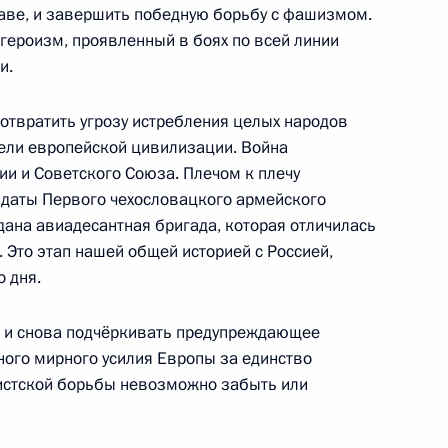
лаве, и завершить победную борьбу с фашизмом.
героизм, проявленный в боях по всей линии
и.
 награды российским
10
9м
отвратить угрозу истребления целых народов
зёрам игр в Ванкувере
бели европейской цивилизации. Война
и и Советского Союза. Плечом к плечу
лдаты Первого чехословацкого армейского
дана авиадесантная бригада, которая отличилась
 Это этап нашей общей историей с Россией,
 дня.
 Магомедсаламом
2
 и снова подчёркивать предупреждающее
ого мирного усилия Европы за единство
шистской борьбы невозможно забыть или
и республик Северо-
1
14м