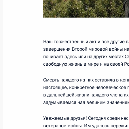
Статья Дмитрия Медведева «Миссия
6 апреля 2010 года, 08:00
Наш торжественный акт и все другие 
5 апреля 2010 года, понедельник
завершения Второй мировой войны нап
Совещание по вопросам строительс
почивает здесь или на других местах 
свободную жизнь в мире и на своей Род
инфраструктуры
5 апреля 2010 года, 13:50
Московская облас
Смерть каждого из них оставила в кон
настоящее, конкретное человеческое 
в дальнейшей жизни каждого члена их
2 апреля 2010 года, пятница
задумываемся над великим значением
Выдержки из встречи с руководите
Уважаемые друзья! Сегодня среди нас 
в Государственной Думе
ветеранов войны. Им удалось пережит