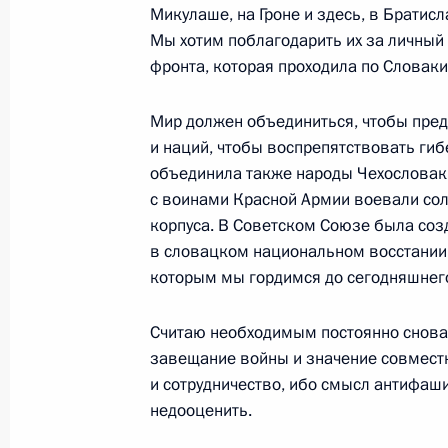
2 апреля 2010 года, 16:30
Москва, Кремль
Микулаше, на Гроне и здесь, в Братис
Мы хотим поблагодарить их за личный 
фронта, которая проходила по Словаки
Президент вручил государственные
Мир должен объединиться, чтобы пред
паралимпийцам – чемпионам и при
и наций, чтобы воспрепятствовать ги
2 апреля 2010 года, 13:15
Москва, Кремль
объединила также народы Чехословаки
с воинами Красной Армии воевали со
корпуса. В Советском Союзе была соз
1 апреля 2010 года, четверг
в словацком национальном восстании.
которым мы гордимся до сегодняшнего
Встреча с Президентом Дагестана
Магомедовым
Считаю необходимым постоянно снова
1 апреля 2010 года, 16:00
Махачкала
завещание войны и значение совместн
и сотрудничество, ибо смысл антифа
недооценить.
Начало совещания с руководителям