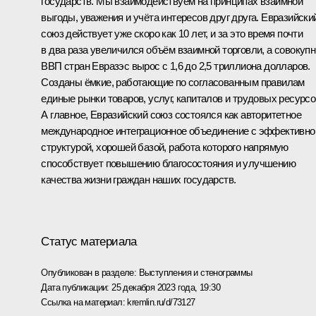
государств. Мы взаимодействуем на принципах взаимной
выгоды, уважения и учёта интересов друг друга. Евразийски
союз действует уже скоро как 10 лет, и за это время почти
в два раза увеличился объём взаимной торговли, а совокуп
ВВП стран Евразэс вырос с 1,6 до 2,5 триллиона долларов.
Созданы ёмкие, работающие по согласованным правилам
единые рынки товаров, услуг, капиталов и трудовых ресурсо
А главное, Евразийский союз состоялся как авторитетное
международное интеграционное объединение с эффективно
структурой, хорошей базой, работа которого напрямую
способствует повышению благосостояния и улучшению
качества жизни граждан наших государств.
Статус материала
Опубликован в разделе:
Выступления и стенограммы
Дата публикации:
25 декабря 2023 года, 19:30
Ссылка на материал:
kremlin.ru/d/73127