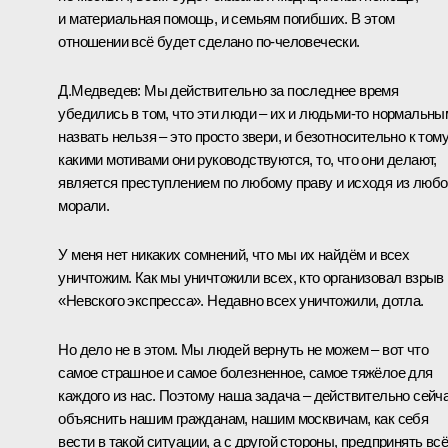
и материальная помощь, и семьям погибших. В этом
отношении всё будет сделано по‑человечески.
Д.Медведев
: Мы действительно за последнее время
убедились в том, что эти люди – их и людьми‑то нормальны
назвать нельзя – это просто звери, и безотносительно к тому
какими мотивами они руководствуются, то, что они делают,
является преступлением по любому праву и исходя из любо
морали.
У меня нет никаких сомнений, что мы их найдём и всех
уничтожим. Как мы уничтожили всех, кто организовал взрыв
«Невского экспресса». Недавно всех уничтожили, дотла.
Но дело не в этом. Мы людей вернуть не можем – вот что
самое страшное и самое болезненное, самое тяжёлое для
каждого из нас. Поэтому наша задача – действительно сейч
объяснить нашим гражданам, нашим москвичам, как себя
вести в такой ситуации, а с другой стороны, предпринять всё