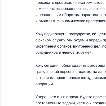
пресекать провокации экстремистов
и межконфессиональное согласие, жёс
3 ноября 2023 года, пятница
и незаконным оборотом наркотиков, п
Встреча с членами Общественной 
и выявлять экономические преступлен
3 ноября 2023 года, 16:40
Москва
Хочу подчеркнуть: государство, общес
с риском службу. Мы будем и впредь п
укрепления органов внутренних дел, 
2 ноября 2023 года, четверг
сотрудников и членов их семей.
Начало российско-экватогвинейски
Хочу сегодня поблагодарить руководст
в расширенном составе
гражданский персонал ведомства за чё
2 ноября 2023 года, 17:20
Московская облас
и героизм, проявленные сотрудникам
операции.
Начало российско-экватогвинейски
Уверен, что вы и впредь будете профе
составе
поставленные задачи, честно и предан