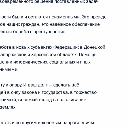
 своевременного решения поставленных задач.
стречи секретарей советов
1
3м
ков СНГ
ности были и остаются неизменными. Это прежде
сов наших граждан, это надёжное обеспечение
дная борьба с преступностью.
бота в новых субъектах Федерации: в Донецкой
равда»
 Запорожской и Херсонской областях. Помощь
шении их юридических, социальных и иных
енимыми.
у и опору. И ваш долг – сделать всё
ей в силу закона и государства, в торжество
едседателя Правительства
3
начимый, весомый вклад в налаживание
землях.
отать и по другим ключевым направлениям: