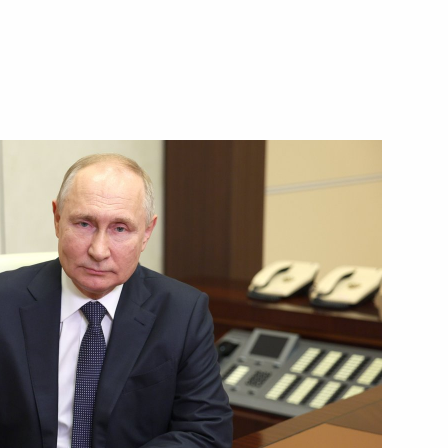
ть следующие материалы
 Совета Безопасности
1
асть, Ново-Огарёво
рганов внутренних дел
1
4м