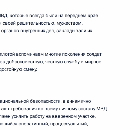
ества России и Казахстана
3
26м
ВД, которые всегда были на переднем крае
и своей решительностью, мужеством,
 органов внутренних дел, закладывали их
ва
теплотой вспоминаем многие поколения солдат
:
3
за добросовестную, честную службу в мирное
ть, Ново-Огарёво
 достойную смену.
военного совета Китая Чжан
8
национальной безопасности, в динамично
ают требования ко всему личному составу МВД.
ть, Ново-Огарёво
лжен усилить работу на вверенном участке,
ющийся оперативный, процессуальный,