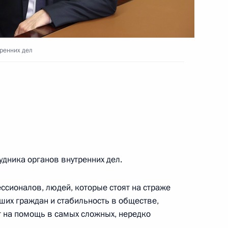
ахстана сделали заявления
6
25м
ренних дел
переговоров в расширенном
1
дника органов внутренних дел.
реговоров в узком составе
1
ссионалов, людей, которые стоят на страже
ших граждан и стабильность в обществе,
т на помощь в самых сложных, нередко