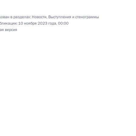
к
асности, Правительства
11
12м
ован в разделах:
Новости
,
Выступления и стенограммы
бликации:
10 ноября 2023 года, 00:00
ая версия
асть, Ново-Огарёво
 Совета Безопасности
3
ь
космической отрасли
5
14м
асть, Королёв