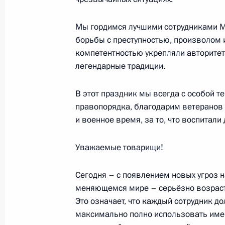
Форум межрегионального сотруднич
Мы гордимся лучшими сотрудниками М
9 ноября 2023 года, 11:45
Астана
борьбы с преступностью, произволом 
компетентностью укрепляли авторитет
легендарные традиции.
8 ноября 2023 года, среда
Совещание с членами Правительст
В этот праздник мы всегда с особой 
правопорядка, благодарим ветеранов 
8 ноября 2023 года, 20:30
Московская облас
и военное время, за то, что воспитали
Уважаемые товарищи!
Встреча с замглавы Центрального 
Юся
Сегодня – с появлением новых угроз 
меняющемся мире – серьёзно возраст
8 ноября 2023 года, 15:05
Московская облас
Это означает, что каждый сотрудник до
максимально полно использовать име