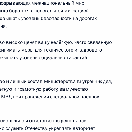
, подрывающих межнациональный мир
тко бороться с нелегальной миграцией
овышать уровень безопасности на дорогах
палаты
ия.
:
8
тво высоко ценят вашу нелёгкую, часто связанную
ринимать меры для технического и кадрового
повышать уровень социальных гарантий
х переговоров
1
во и личный состав Министерства внутренних дел,
ткую и грамотную работу, за мужество
ть, Ново-Огарёво
и МВД при проведении специальной военной
х переговоров в узком
ссионально и ответственно решать все
1
но служить Отечеству, укреплять авторитет