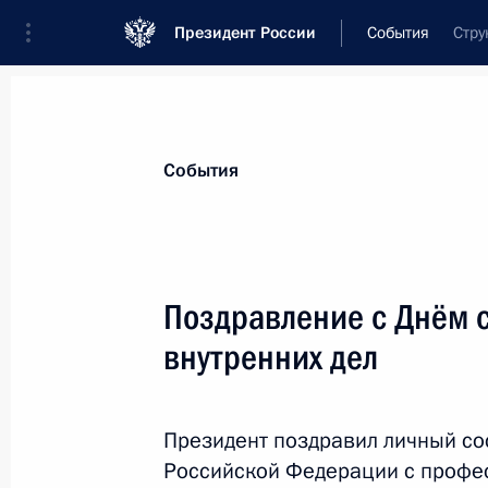
Президент России
События
Стру
Президент
Администрация
Государст
Новости
Стенограммы
Поездки
Те
События
Рубрикация материалов
Все материалы
Поздравление с Днём 
Послания Федеральному Собранию
внутренних дел
Заявления по важнейшим вопросам
Совещания, заседания, рабочие встречи
Президент поздравил личный сос
Речи и обращения
Российской Федерации с профе