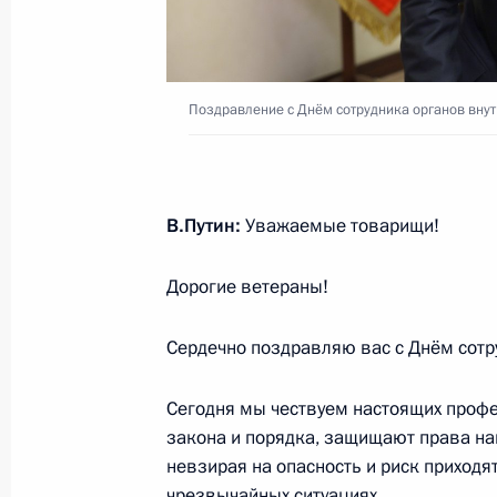
Президент России и Президент Каз
для СМИ
9 ноября 2023 года, 14:45
Астана
Поздравление с Днём сотрудника органов внут
Начало российско-казахстанских 
В.Путин:
Уважаемые товарищи!
составе
9 ноября 2023 года, 13:30
Астана
Дорогие ветераны!
Сердечно поздравляю вас с Днём сотру
Начало российско-казахстанских пе
Сегодня мы чествуем настоящих профе
9 ноября 2023 года, 12:15
Астана
закона и порядка, защищают права на
невзирая на опасность и риск приходя
чрезвычайных ситуациях.