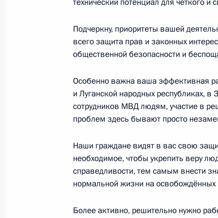
технический потенциал для чёткого и
Видеообращение к участникам ХI в
безопасности государств – участни
Подчеркну, приоритеты вашей деятель
8 ноября 2023 года, 09:30
всего защита прав и законных интере
общественной безопасности и беспоща
Особенно важна ваша эффективная ра
Интервью газете «Казахстанская п
и Луганской народных республиках, в
8 ноября 2023 года, 00:00
сотрудников МВД людям, участие в ре
проблем здесь бывают просто незам
7 ноября 2023 года, вторник
Наши граждане видят в вас свою защит
необходимое, чтобы укрепить веру люд
Встреча с Первым заместителем Пр
справедливости, тем самым внести з
Андреем Белоусовым
нормальной жизни на освобождённых 
7 ноября 2023 года, 14:10
Москва, Кремль
Более активно, решительно нужно раб