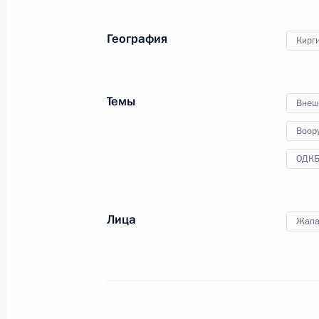
«Один пояс, один путь»
География
Кирг
18 октября 2023 года
Видео, 11 мин.
Темы
Внеш
Воор
ОДК
Лица
Жапа