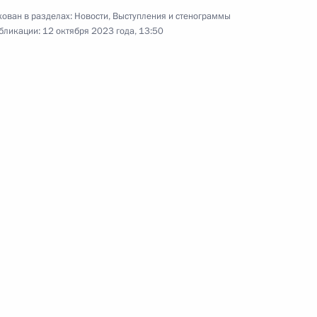
Торжественное мероприятие
ован в разделах:
Новости
,
Выступления и стенограммы
по случаю 20-летия
бликации:
12 октября 2023 года, 13:50
российской авиабазы
в Киргизии
12 октября 2023 года
Видео, 12 мин.