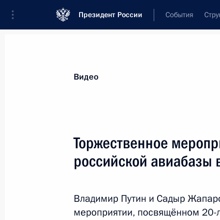
Президент России
События
Стру
Видеозаписи
Фотографии
Аудиозапи
Все материалы
Выступления
Совещан
Видео
Показа
Торжественное меропр
российской авиабазы 
Заседание Совета
по развитию физической
Владимир Путин и Садыр Жапар
культуры и спорта
мероприятии, посвящённом 20-