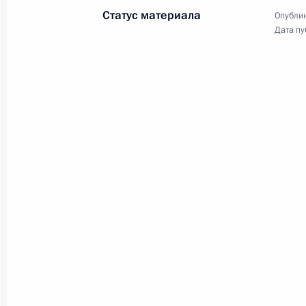
Выступление Президента России
Статус материала
Опублик
на заседании Совета глав
Дата пу
государств – участников СНГ
в узком составе
13 октября 2023 года
Видео, 32 мин.