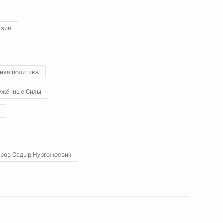
на заседании Совета глав
государств – участников СНГ
в расширенном составе
изия
13 октября 2023 года
Видео, 5 мин.
няя политика
ужённые Силы
Б
ров Садыр Нургожоевич