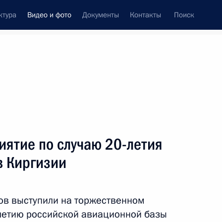
ктура
Видео и фото
Документы
Контакты
Поиск
си
ия, встречи
Встречи со СМИ
октябрь, 2023
ть следующие материалы
иятие по случаю 20-летия
в Киргизии
Осмотр презентаций «Спорт –
стране» и открытие спортивных
ов выступили на торжественном
объектов в регионах России
летию российской авиационной базы