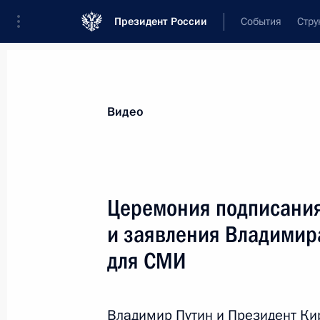
Президент России
События
Стру
Видеозаписи
Фотографии
Аудиозапи
Все материалы
Выступления
Совещан
Видео
Показа
Церемония подписания
и заявления Владимир
для СМИ
Видеообращение по случаю
80-летия Российской
академии образования
Владимир Путин и Президент Ки