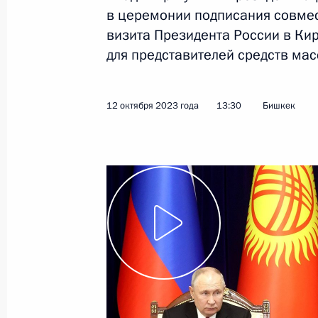
в церемонии подписания совме
13 октября 2023 года
Видео, 4 мин.
визита Президента России в Ки
для представителей средств ма
12 октября 2023 года
13:30
Бишкек
Церемония подписания
совместных документов
и заявления Владимира Путина