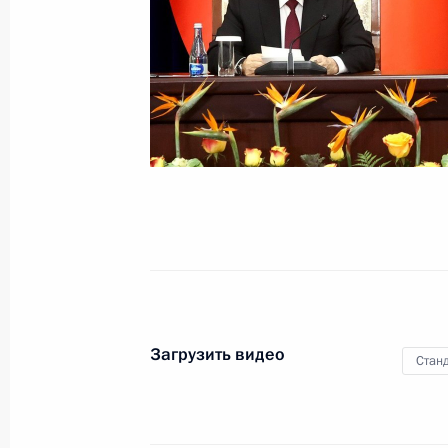
и Садыра Жапарова для СМИ
12 октября 2023 года
Видео, 16 мин.
Загрузить видео
Станд
Пленарное заседание