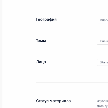
международного форума
«Российская энергетическая
неделя»
География
Кирг
11 октября 2023 года
Видео, 2 ч.
Темы
Внеш
Лица
Жапа
Статус материала
Опублик
Дата пу