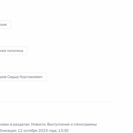
Десятой российско-киргизской
межрегиональной конференции
изия
11 октября 2023 года
Видео, 5 мин.
няя политика
ров Садыр Нургожоевич
ован в разделах:
Новости
,
Выступления и стенограммы
бликации:
12 октября 2023 года, 13:30