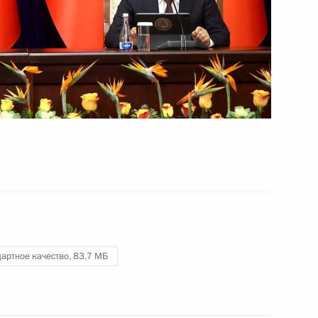
Ghad
11 октября 2023 года
Видео, 5 мин.
артное качество,
83.7 МБ
Видеообращение к участникам