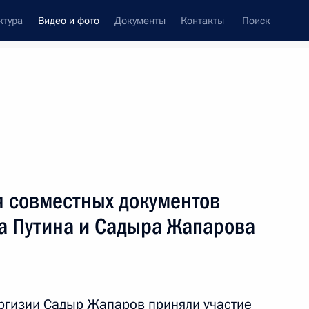
ктура
Видео и фото
Документы
Контакты
Поиск
си
ия, встречи
Встречи со СМИ
октябрь, 2023
ть следующие материалы
 совместных документов
а Путина и Садыра Жапарова
Торжественное мероприятие
по случаю 20-летия
российской авиабазы
ргизии Садыр Жапаров приняли участие
в Киргизии