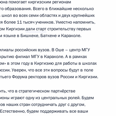
рова для СМИ
орона помогает киргизским регионам
го образования. Всего в ближайшие несколько
ь школ во всех семи областях и двух крупнейших
ся более 11 тысяч учеников. Уместно напомнить,
том Киргизии
дали старт
строительству первых
ту Киргизии Садыру Жапарову
2
ом языке в Бишкеке, Баткене и Караколе.
илиалы российских вузов. В Оше – центр МГУ
ткрытию филиал МГУ в Караколе. А в рамках
ом» в этом году в Киргизию для работы в школах
9
сии. Уверен, что все эти вопросы будут в поле
тьего Форума ректоров вузов России и Киргизии.
ть, что в стратегическом партнёрстве
ионы играют одну из центральных ролей. Будем
в наших стран сотрудничать друг с другом,
ого форума «Российская
:
19
Естественно, будем поддерживать все ваши