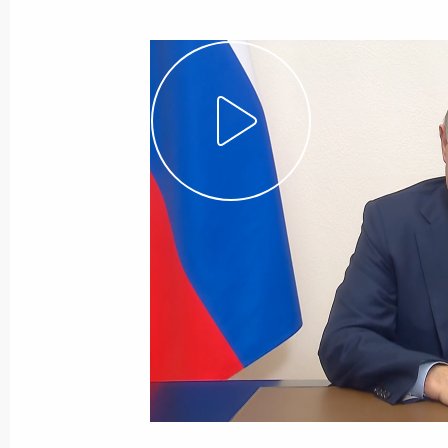
Показа
Встреча с Президентом Вьетнама В
17 октября 2023 года, 10:30
Пекин
16 октября 2023 года, понедельни
Совещание по оперативным вопро
16 октября 2023 года, 15:50
Московская обл
Открытие объектов дорожного стро