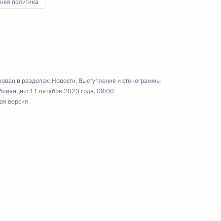
няя политика
ьгой Любимовой
3
ован в разделах:
Новости
,
Выступления и стенограммы
бликации:
11 октября 2023 года, 09:00
ая версия
отника сельского хозяйства
1
5м
ости
а Касым-Жомартом Токаевым
5
сть, Ново-Огарёво