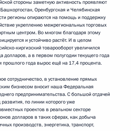
сийской стороны заметную активность проявляют
и Башкортостан, Оренбургская и Челябинская
ости регионы опираются на помощь и поддержку
ействие укреплению межрегиональных торговых
ортным центром. Во многом благодаря этому
 заседании Совета глав
1
32м
цируется и устойчиво растёт. И в целом
м составе
ссийско-киргизский товарооборот увеличился
да долларов, а в первом полугодии текущего года
 прошлого года вырос ещё на 17,4 процента.
ия Российской академии
е сотрудничество, в установление прямых
1
4м
зским бизнесом вносит наша Федеральная
еднего предпринимательства. С большой отдачей
 развития, по линии которого уже
овместных проектов в реальном секторе
нов долларов в таких сферах, как добыча
ана Эмомали Рахмоном
3
ных производств, энергетика, транспорт,