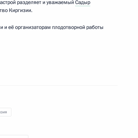
настрой разделяет и уважаемый
Садыр
ство Киргизии.
и и её организаторам плодотворной работы
ятой российско-киргизской
1
5м
4
ь
изия