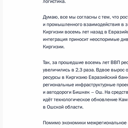
логистика.
13 октября 2023 года, 09:50
Бишкек
Думаю, все мы согласны с тем, что ро
и промышленного взаимодействия в з
12 октября 2023 года, четверг
Киргизии восемь лет назад в Евразий
интеграция приносит неоспоримые див
Встреча с Президентом Азербайдж
Киргизии.
12 октября 2023 года, 17:40
Бишкек
Так, за прошедшие восемь лет ВВП ре
увеличились в 2,3 раза. Вдвое вырос
Торжественное мероприятие по слу
ресурсы в Киргизию Евразийский банк
авиабазы в Киргизии
региональные инфраструктурные проек
и автодороги Бишкек – Ош. На средст
12 октября 2023 года, 13:50
Бишкек
идёт технологическое обновление Ка
в Ошской области.
Церемония подписания совместных
Помимо экономики межрегиональное с