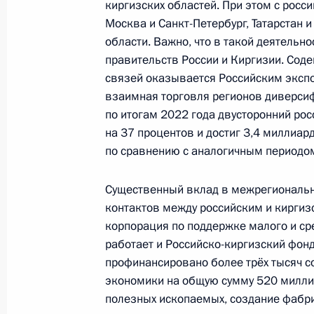
киргизских областей. При этом с рос
13 октября 2023 года, 13:10
Бишкек
Москва и Санкт-Петербург, Татарстан 
области. Важно, что в такой деятельн
правительств России и Киргизии. Сод
связей оказывается Российским эксп
Выступление Президента России на
взаимная торговля регионов диверсифи
государств – участников СНГ в узко
по итогам 2022 года двусторонний ро
13 октября 2023 года, 12:00
Бишкек
на 37 процентов и достиг 3,4 миллиар
по сравнению с аналогичным периодом
Видеообращение по случаю 80-лет
Существенный вклад в межрегионально
образования
контактов между российским и кирги
корпорация по поддержке малого и ср
13 октября 2023 года, 11:15
работает и Российско-киргизский фонд
профинансировано более трёх тысяч с
экономики на общую сумму 520 миллио
Встреча с Президентом Таджикист
полезных ископаемых, создание фабрич