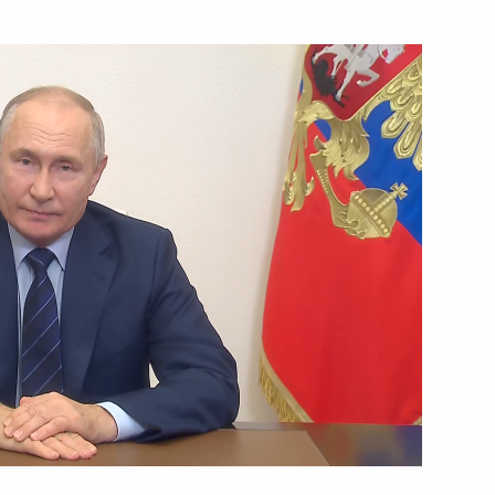
ть следующие материалы
о Ван Тхыонгом
5
к
сам
10
6м
асть, Ново-Огарёво
ительства в регионах
3
24м