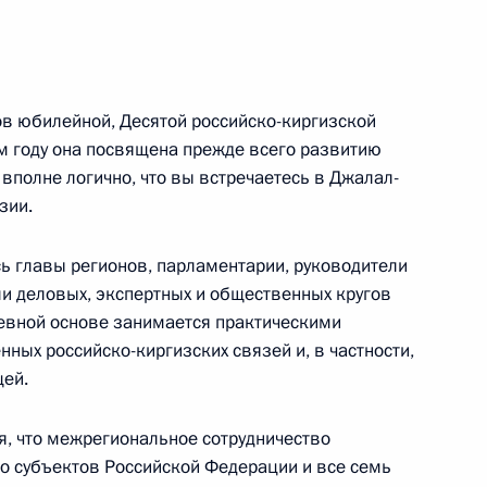
асть, Ново-Огарёво
ов юбилейной, Десятой российско-киргизской
8
47м
м году она посвящена прежде всего развитию
ь
вполне логично, что вы встречаетесь в Джалал-
зии.
ь главы регионов, парламентарии, руководители
ли деловых, экспертных и общественных кругов
4
42м
дневной основе занимается практическими
ных российско-киргизских связей и, в частности,
щей.
, что межрегиональное сотрудничество
 заседании Совета глав
1
5м
 субъектов Российской Федерации и все семь
ширенном составе