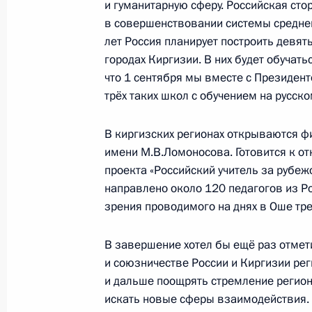
Владимира Путина и Садыра Жапа
и гуманитарную сферу. Российская ст
в совершенствовании системы средне
12 октября 2023 года, 13:30
Бишкек
лет Россия планирует построить девят
городах Киргизии. В них будет обучать
что 1 сентября мы вместе с Президен
Вручение ордена Почёта Президен
трёх таких школ с обучением на русск
12 октября 2023 года, 12:55
Бишкек
В киргизских регионах открываются ф
имени М.В.Ломоносова. Готовится к о
проекта «Российский учитель за рубеж
Российско-киргизские переговоры
направлено около 120 педагогов из Рос
12 октября 2023 года, 12:45
Бишкек
зрения проводимого на днях в Оше тре
В завершение хотел бы ещё раз отмети
и союзничестве России и Киргизии рег
11 октября 2023 года, среда
и дальше поощрять стремление регионо
Пленарное заседание международн
искать новые сферы взаимодействия. 