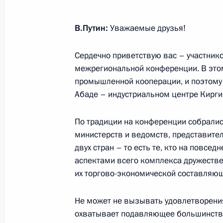
16 октября 2023 года, 14:50
Московская обл
В.Путин:
Уважаемые друзья!
Сердечно приветствую вас – участник
Интервью Медиакорпорации Китая
межрегиональной конференции. В это
16 октября 2023 года, 07:00
Москва, Кремл
промышленной кооперации, и поэтому 
Абаде – индустриальном центре Кирги
13 октября 2023 года, пятница
По традиции на конференции собралис
министерств и ведомств, представите
Ответы на вопросы журналистов
двух стран – то есть те, кто на повсе
13 октября 2023 года, 17:00
Бишкек
аспектами всего комплекса дружествен
их торгово-экономической составляю
Не может не вызывать удовлетворения
Выступление Президента России на
охватывает подавляющее большинство
государств – участников СНГ в рас