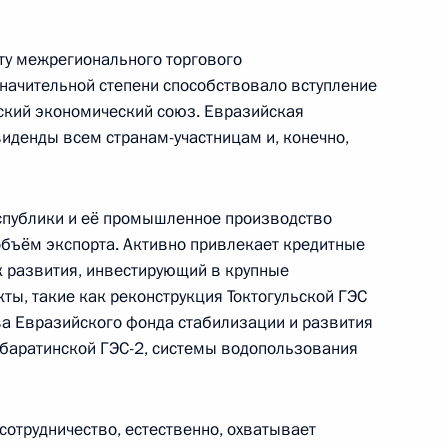
сту межрегионального торгового
начительной степени способствовало вступление
ский экономический союз. Евразийская
иденды всем странам-участницам и, конечно,
ана Ильхамом Алиевым
4
спублики и её промышленное производство
 объём экспорта. Активно привлекает кредитные
чаю 20-летия российской
 развития, инвестирующий в крупные
5
12м
ты, такие как реконструкция Токтогульской ГЭС
ва Евразийского фонда стабилизации и развития
мбаратинской ГЭС-2, системы водопользования
 документов и заявления
6
16м
отрудничество, естественно, охватывает