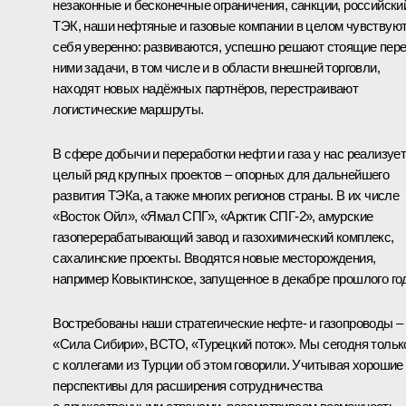
незаконные и бесконечные ограничения, санкции, российски
ТЭК, наши нефтяные и газовые компании в целом чувствую
себя уверенно: развиваются, успешно решают стоящие пер
ними задачи, в том числе и в области внешней торговли,
находят новых надёжных партнёров, перестраивают
логистические маршруты.
В сфере добычи и переработки нефти и газа у нас реализуе
целый ряд крупных проектов – опорных для дальнейшего
развития ТЭКа, а также многих регионов страны. В их числе
«Восток Ойл», «Ямал СПГ», «Арктик СПГ-2», амурские
газоперерабатывающий завод и газохимический комплекс,
сахалинские проекты. Вводятся новые месторождения,
например Ковыктинское, запущенное в декабре прошлого го
Востребованы наши стратегические нефте- и газопроводы –
«Сила Сибири», ВСТО, «Турецкий поток». Мы сегодня тольк
с коллегами из Турции об этом говорили. Учитывая хорошие
перспективы для расширения сотрудничества