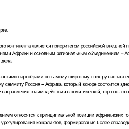
рге.
ого континента является приоритетом российской внешней 
анами Африки и основным региональным объединением – Аф
 дела.
анскими партнёрами по самому широкому спектру направлен
у саммиту Россия – Африка, который вскоре состоится здесь
 направления взаимодействия в политической, торгово-экон
жением относятся к принципиальной позиции африканских го
го урегулирования конфликтов, формирования более справ