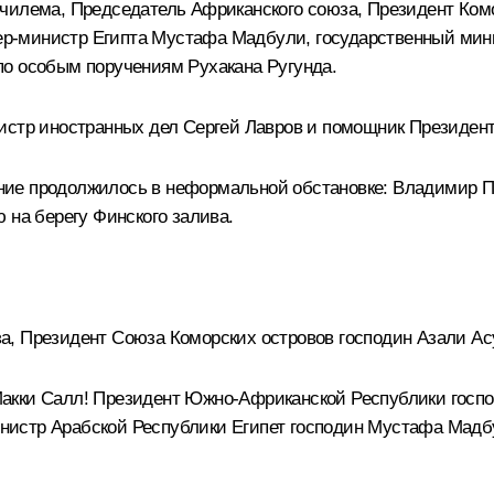
чилема, Председатель Африканского союза, Президент Ком
ер-министр Египта Мустафа Мадбули, государственный мини
по особым поручениям Рухакана Ругунда.
нистр иностранных дел
Сергей Лавров
и помощник Президен
ние продолжилось в неформальной обстановке: Владимир П
 на берегу Финского залива.
, Президент Союза Коморских островов господин Азали Ас
Макки Салл! Президент Южно-Африканской Республики госп
нистр Арабской Республики Египет господин Мустафа Мадб