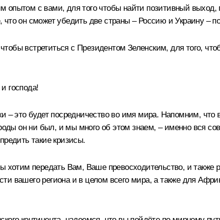
 опытом с вами, для того чтобы найти позитивный выход, п
что он сможет убедить две страны – Россию и Украину – по
о, чтобы встретиться с Президентом Зеленским, для того, ч
и господа!
и – это будет посредничество во имя мира. Напомним, что 
роды он ни был, и мы много об этом знаем, – именно вся со
предить такие кризисы.
мы хотим передать Вам, Ваше превосходительство, и также
и вашего региона и в целом всего мира, а также для Африк
кого континента, надеемся, что вы пойдёте по мирному пут