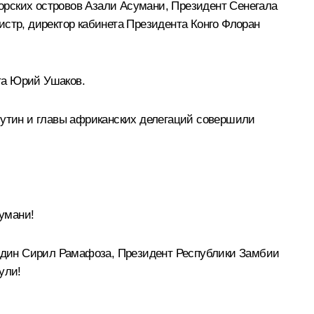
орских островов Азали Асумани, Президент Сенегала
стр, директор кабинета Президента Конго Флоран
та
Юрий Ушаков
.
утин и главы африканских делегаций совершили
умани!
один Сирил Рамафоза, Президент Республики Замбии
ули!