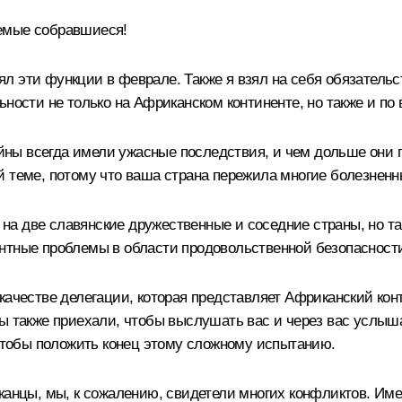
емые собравшиеся!
л эти функции в феврале. Также я взял на себя обязатель
ности не только на Африканском континенте, но также и по 
войны всегда имели ужасные последствия, и чем дольше они
й теме, потому что ваша страна пережила многие болезнен
о на две славянские дружественные и соседние страны, но та
нтные проблемы в области продовольственной безопасности
качестве делегации, которая представляет Африканский кон
ы также приехали, чтобы выслушать вас и через вас услыша
 чтобы положить конец этому сложному испытанию.
иканцы, мы, к сожалению, свидетели многих конфликтов. И