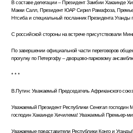
В составе делегации – Президент Замбии Хакаинде Хи
Макки Салл, Президент ЮАР
Сирил Рамафоза
, Премь
Нтсиба и специальный посланник Президента Уганды 
С российской стороны на встрече присутствовали Ми
По завершении официальной части переговоров обще
прогулку по Петергофу – дворцово-парковому ансамблю
* * *
В.Путин:
Уважаемый Председатель Африканского союза
Уважаемый Президент Республики Сенегал господин 
господин Хакаинде Хичилема! Уважаемый Премьер-ми
Уважаемые представители Республики Конго и Уганды!