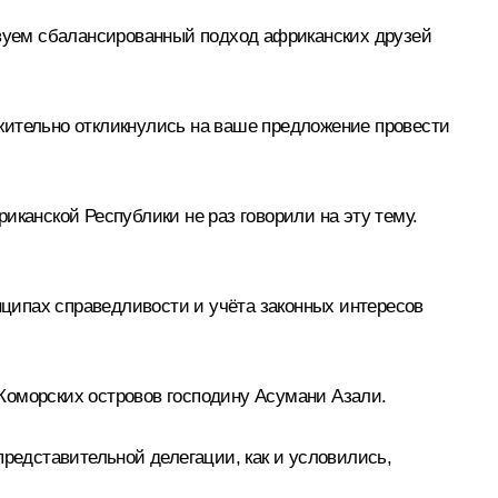
вуем сбалансированный подход африканских друзей
жительно откликнулись на ваше предложение провести
иканской Республики не раз говорили на эту тему.
нципах справедливости и учёта законных интересов
Коморских островов господину Асумани Азали.
представительной делегации, как и условились,