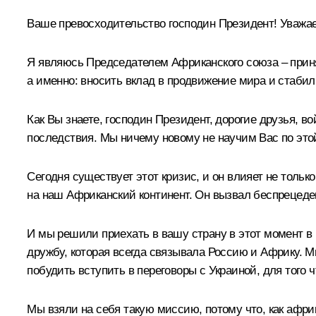
Ваше превосходительство господин Президент! Уважа
Я являюсь Председателем Африканского союза – приня
а именно: вносить вклад в продвижение мира и стабиль
Как Вы знаете, господин Президент, дорогие друзья, 
последствия. Мы ничему новому не научим Вас по это
Сегодня существует этот кризис, и он влияет не тольк
на наш Африканский континент. Он вызвал беспрецеде
И мы решили приехать в вашу страну в этот момент в 
дружбу, которая всегда связывала Россию и Африку. М
побудить вступить в переговоры с Украиной, для того
Мы взяли на себя такую миссию, потому что, как афр