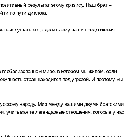
озитивный результат этому кризису. Наш брат –
йти по пути диалога.
тобы выслушать его, сделать ему наши предложения
в глобализованном мире, в котором мы живём, если
вокупность стран находится под угрозой. И поэтому мы
 русскому народу. Мир между вашими двумя братскими
и, учитывая те легендарные отношения, которые у нас
и. Мы готовы вас поддерживать, готовы поддерживать