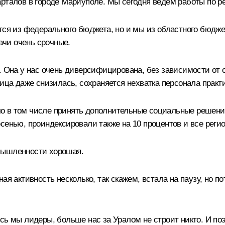
арталов в городе Мариуполе. Мы сегодня ведём работы по 
ется из федерального бюджета, но и мы из областного бюдж
дачи очень срочные.
. Она у нас очень диверсифицирована, без зависимости от 
ица даже снизилась, сохраняется нехватка персонала практи
о в том числе принять дополнительные социальные решения
осенью, проиндексировали также на 10 процентов и все рег
мышленности хорошая.
ая активность несколько, так скажем, встала на паузу, но п
сь мы лидеры, больше нас за Уралом не строит никто. И по