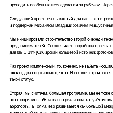
проводить особенные исследования за рубежом. Через 
Следующий проект очень важный для нас – это строит
и поддержан Михаилом Владимировичем Мишустиным за
Мы инициировали строительство второй очереди техно
предпринимателей. Сегодня идёт проработка проекта п
давать СКИФ [Сибирский кольцевой источник фотонов]
Раз проект комплексный, то, конечно, не забыта «соци
школы, два спортивных центра. И сегодня строится оче
такой статус.
Вторая, мы считаем, большая программа, мы её тоже о
но оговорились: обязательно реализовать с учётом пла
аэропорты, а Толмачёво развивается как большой межр
маршрутной сети за пределами московского авиационн