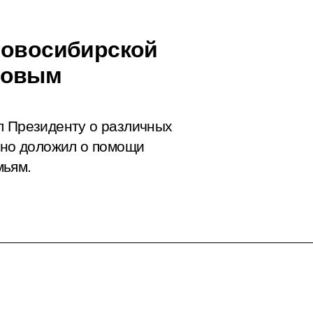
Новосибирской
ковым
л Президенту о различных
льно доложил о помощи
мьям.