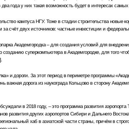
два года у них такая возможность будет в интересах самых
ельство кампуса НГУ. Тоже в стадии строительства новые к
 счёт двух источников: частные инвестиции и федеральн
парка Академгородка – для создания условий для внедрени
о созданию суперкомпьютера в Академгородке, для того что
.
алка» и дороги. За этот период в периметре программы «Акад
нь важная дорога из наукограда Кольцово в сторону Академго
бсуждали в 2018 году, – это программа развития аэропорта
нов развития других аэропортов Сибири и Дальнего Востока.
егиональный хаб в азиатской части страны, причём в стро
ого узла.