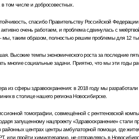
, в том числе и добросовестных.
тойчивость, спасибо Правительству Российской Федерации 
активно очень работаем, и проблема сдвинулась с меёртво
в – мы, таким образом, полностью решим проблемы для 12 ты
шая. Высокие темпы экономического роста за последние пят
ть многие социальные задачи. Приятно, что мы эти годы ра
имера из сферы здравоохранения: в 2018 году мы разработа
иник в столице нашего региона Новосибирске.
иссионной томографии, совмещённой с рентгеновской компь
годаря запущенному нацпроекту «Здравоохранение» стали
и в районных центрах центры амбулаторной помощи, где жите
Т, или пройти химиотерапию, не отправляясь в Новосибирск