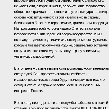
выбрали для себя трудную и ответственную службу. Кто,
не жалея сил, а порой и жизни, бережёт наше государство,
общество и граждан от внешних и внутренних угроз, защища
основы конституционного строя и целостность страны,
беспощадно борется с терроризмом, криминалом, коррупцие
На протяжении всей истории нашего Отечества органы
безопасности были надёжной опорой государства. И мы
по праву гордимся подвигами их легендарных сотрудников,
которые беззаветно служили Родине, решительно вставали
на пути тех, кто хотел сделать нашу страну зависимой,
уязвимой, раздробленной.
В этот день – самые тёплые слова благодарности ветерана
спецслужб. Ваш профессионализм, стойкость
и самоотверженность всегда будут примером для тех, кто
сегодня стоит на страже безопасности и национальных
интересов России.
Все последние годы наши спецслужбы работают с высокой
отдачей. Хочу поблагодарить сотрудников ФСБ, СВР, ФСО,