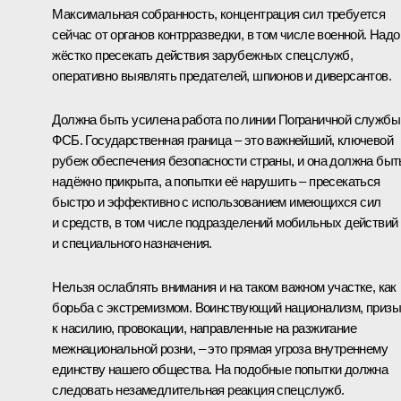
Максимальная собранность, концентрация сил требуется
сейчас от органов контрразведки, в том числе военной. Надо
жёстко пресекать действия зарубежных спецслужб,
оперативно выявлять предателей, шпионов и диверсантов.
Должна быть усилена работа по линии Пограничной службы
ФСБ. Государственная граница – это важнейший, ключевой
рубеж обеспечения безопасности страны, и она должна быт
надёжно прикрыта, а попытки её нарушить – пресекаться
быстро и эффективно с использованием имеющихся сил
и средств, в том числе подразделений мобильных действий
и специального назначения.
Нельзя ослаблять внимания и на таком важном участке, как
борьба с экстремизмом. Воинствующий национализм, приз
к насилию, провокации, направленные на разжигание
межнациональной розни, – это прямая угроза внутреннему
единству нашего общества. На подобные попытки должна
следовать незамедлительная реакция спецслужб.