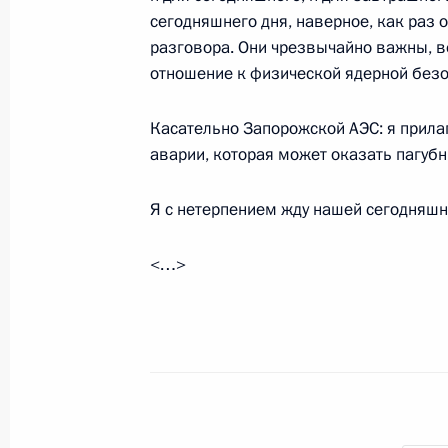
Встреча с лауреатами и финалистам
сегодняшнего дня, наверное, как раз
разговора. Они чрезвычайно важны, в
5 октября 2022 года, 16:30
Московская обла
отношение к физической ядерной безо
Касательно Запорожской АЭС: я прилаг
4 октября 2022 года, вторник
аварии, которая может оказать пагубн
Встреча с губернатором Ивановско
Я с нетерпением жду нашей сегодняшн
Воскресенским
4 октября 2022 года, 14:40
Москва, Кремль
<…>
3 октября 2022 года, понедельник
Встреча с Министром культуры Ол
3 октября 2022 года, 13:40
Москва, Кремль