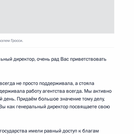
м МАГАТЭ Рафаэлем Гросси
7
г
элем Гросси.
ный директор, очень рад Вас приветствовать
медом Аль Нахайяном
5
г
всегда не просто поддерживала, а стояла
оддерживала работу агентства всегда. Мы активно
ей день. Придаём большое значение тому делу,
к
 Вы как генеральный директор посвящаете свою
 Совета Безопасности
2
4м
г
 государства имели равный доступ к благам