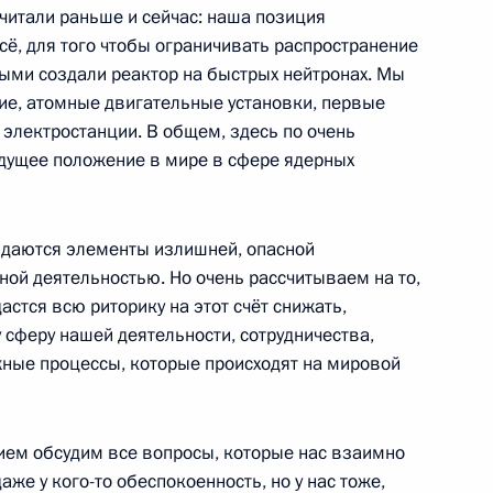
считали раньше и сейчас: наша позиция
всё, для того чтобы ограничивать распространение
гионов
3
15м
ыми создали реактор на быстрых нейтронах. Мы
ние, атомные двигательные установки, первые
г
 электростанции. В общем, здесь по очень
дущее положение в мире в сфере ядерных
юдаются элементы излишней, опасной
нного комитета Александром
3
3м
мной деятельностью. Но очень рассчитываем на то,
астся всю риторику на этот счёт снижать,
 сферу нашей деятельности, сотрудничества,
жные процессы, которые происходят на мировой
льского хозяйства
1
3м
ости
вием обсудим все вопросы, которые нас взаимно
же у кого-то обеспокоенность, но у нас тоже,