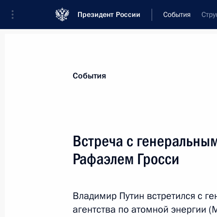
Президент России
События
Стру
Президент
Администрация
Государст
Новости
Стенограммы
Поездки
Те
События
Рубрикация материалов
Все материалы
Встреча с генеральны
Послания Федеральному Собранию
Рафаэлем Гросси
Заявления по важнейшим вопросам
Совещания, заседания, рабочие встречи
Владимир Путин встретился с 
Речи и обращения
агентства по атомной энергии (