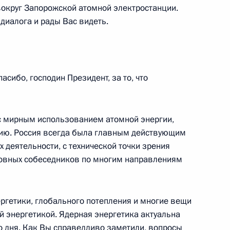
 вокруг Запорожской атомной электростанции.
диалога и рады Вас видеть.
рств СНГ
2
5м
сибо, господин Президент, за то, что
с мирным использованием атомной энергии,
рию. Россия всегда была главным действующим
 деятельности, с технической точки зрения
росам
3
4м
сновных собеседников по многим направлениям
сть, Ново-Огарёво
ергетики, глобального потепления и многие вещи
й энергетикой. Ядерная энергетика актуальна
о дня. Как Вы справедливо заметили, вопросы