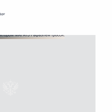
бург
ть следующие материалы
вию и мерам доверия в Азии
16
7м
ого форума «Российская
6
30м