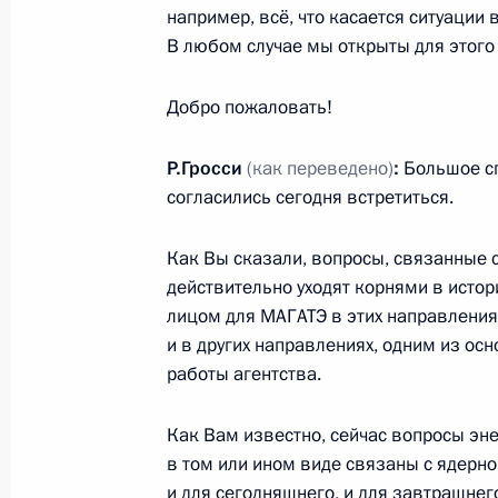
например, всё, что касается ситуации
В любом случае мы открыты для этого 
7 октября 2022 года, пятница
Добро пожаловать!
Неформальная встреча глав госуда
Р.Гросси
(как переведено)
:
Большое спа
7 октября 2022 года, 15:50
Санкт-Петербург
согласились сегодня встретиться.
Как Вы сказали, вопросы, связанные 
6 октября 2022 года, четверг
действительно уходят корнями в исто
лицом для МАГАТЭ в этих направлениях
Совещание по экономическим воп
и в других направлениях, одним из о
6 октября 2022 года, 13:40
Московская обла
работы агентства.
Как Вам известно, сейчас вопросы эн
в том или ином виде связаны с ядерно
5 октября 2022 года, среда
и для сегодняшнего, и для завтрашнег