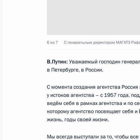
11 октября 2022 года, вторник
Встреча с генеральным директоро
11 октября 2022 года, 18:10
Санкт-Петербур
6 из 7
С генеральным директором МАГАТЭ Рафа
В.Путин:
Уважаемый господин генераль
Встреча с Президентом ОАЭ Мухам
в Петербурге, в России.
11 октября 2022 года, 14:15
Санкт-Петербур
С момента создания агентства Россия 
у истоков агентства – с 1957 года, п
ведём себя в рамках агентства и по с
10 октября 2022 года, понедельни
которому агентство посвящает себя и
Cовещание с постоянными членами
жизнь, годы своей жизни.
10 октября 2022 года, 13:00
Санкт-Петербур
Мы всегда выступали за то, чтобы все