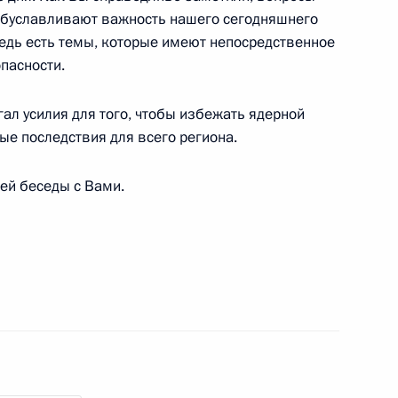
и конкурса «Учитель года»
 обуславливают важность нашего сегодняшнего
:
3
едь есть темы, которые имеют непосредственное
сть, Ново-Огарёво
пасности.
ал усилия для того, чтобы избежать ядерной
ые последствия для всего региона.
й области Станиславом
3
ей беседы с Вами.
ьгой Любимовой
3