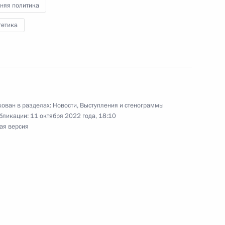
няя политика
гетика
сте навсегда»
7
9м
ован в разделах:
Новости
,
Выступления и стенограммы
ДНР, ЛНР, Запорожской
бликации:
11 октября 2022 года, 18:10
10
43м
ая версия
ссии
ль
 Совета Безопасности
3
4м