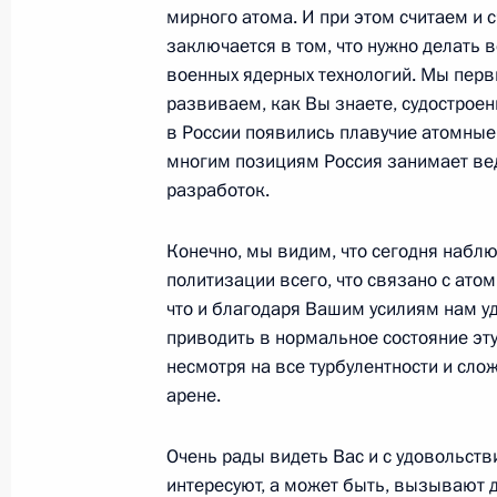
мирного атома. И при этом считаем и 
заключается в том, что нужно делать 
Встреча с избранными главами ре
военных ядерных технологий. Мы перв
развиваем, как Вы знаете, судострое
10 октября 2022 года, 11:25
Санкт-Петербур
в России появились плавучие атомные
многим позициям Россия занимает ве
разработок.
9 октября 2022 года, воскресенье
Конечно, мы видим, что сегодня набл
Встреча с председателем Следстве
политизации всего, что связано с ато
Бастрыкиным
что и благодаря Вашим усилиям нам уд
9 октября 2022 года, 20:20
Санкт-Петербург
приводить в нормальное состояние эту
несмотря на все турбулентности и сло
арене.
Поздравление с Днём работника се
и перерабатывающей промышленн
Очень рады видеть Вас и с удовольст
интересуют, а может быть, вызывают да
9 октября 2022 года, 00:00