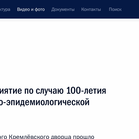
ктура
Видео и фото
Документы
Контакты
Поиск
си
ия, встречи
Встречи со СМИ
ноябрь, 2022
ть следующие материалы
иятие по случаю 100-летия
о-эпидемиологической
Президент возложил цветы
к памятнику Кузьме Минину
и Дмитрию Пожарскому
ого Кремлёвского дворца прошло