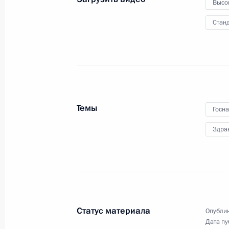
Высо
автодорог М-12, М-5
и кольцевой дороги вокруг
Станд
Екатеринбурга
8 сентября 2022 года
Видео, 34 мин.
Темы
Госн
Здра
Статус материала
Опублик
Дата пу