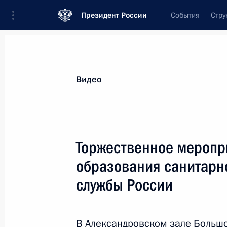
Президент России
События
Стру
Видеозаписи
Фотографии
Аудиозапи
Все материалы
Выступления
Совещан
Видео
Показа
Торжественное меропр
образования санитарн
Торжественный вечер по случаю
службы России
75-летия Федерального медико-
биологического агентства
В Александровском зале Больш