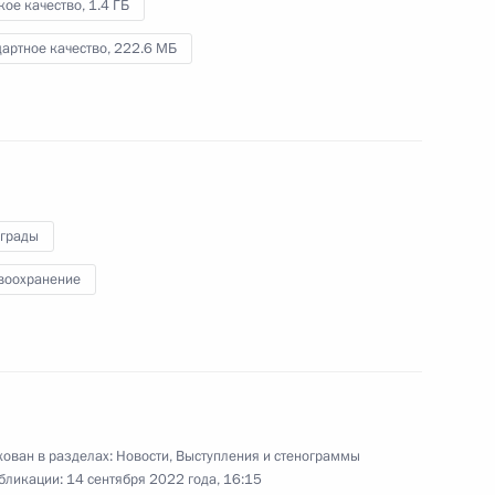
кое качество,
1.4 ГБ
в Таджикистане
артное качество,
222.6 МБ
1 сентября 2022 года
Видео, 27 мин.
аграды
воохранение
ован в разделах:
Новости
,
Выступления и стенограммы
бликации:
14 сентября 2022 года, 16:15