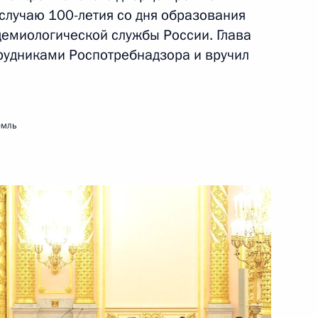
случаю 100-летия со дня образования
4 ноября 2022 года
Видео, 17 мин.
демиологической службы России. Глава
трудниками Роспотребнадзора и вручил
емль
Торжественное мероприятие
по случаю 100-летия образования
санитарно-эпидемиологической