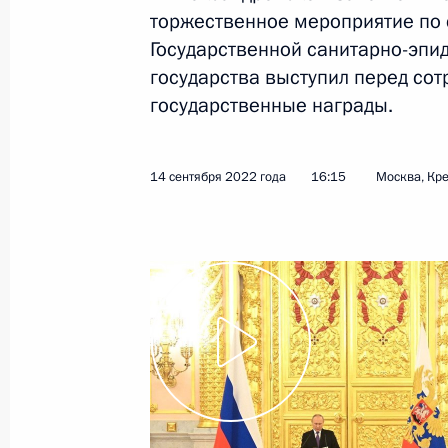
торжественное мероприятие по 
9 ноября 2022 года
Видео, 37 мин.
Государственной санитарно-эпи
государства выступил перед со
государственные награды.
14 сентября 2022 года
16:15
Москва, Кр
Встреча с дочерью Героя
России Ольги Качуры