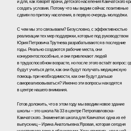
и для, как говорят врачи, детского населения Камчатского кр
создать условия. Потому что мы видим сейчас позитивные
сдвиги по притоку населения, в первую очередь молодёжи.
С чем мы это связываем? Безусловно, с эффективностью
реализации тех мер поддержки, которые под руководством
Юрия Петровича Трутнева разрабатываются в последние
годы. Реально создаются рабочие места, они
конкурентоспособные, и они привлекают людей
в трудоспособном возрасте, но после этого встаёт вопрос: г
будут учиться дети, как они будут получать медицинскую
помощь при необходимости, как они будут дальше
самореализовываться? Именно эти вопросы находятся
в центре нашего внимания.
Готов доложить, что в этом году мы вводим новое здание
школы – это школа № 33 в центре Петропавловска-
Камчатского. Знаменитая школа для Камчатки: одна из её
выпускниц – Ирина Анатольевна Яровая, которая сегодня
участвовала тоже в обсуждении. Хочу отметить, что в ней