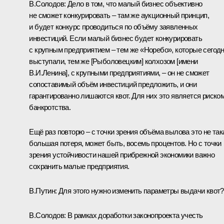
В.Солодов
: Дело в том, что малый бизнес объективно
не сможет конкурировать – там же аукционный принцип,
и будет конкурс проводиться по объёму заявленных
инвестиций. Если малый бизнес будет конкурировать
с крупным предприятием – тем же «Норебо», которые сегод
выступали, тем же [Рыболовецким] колхозом [имени
В.И.Ленина], с крупными предприятиями, – он не сможет
сопоставимый объём инвестиций предложить, и они
гарантированно лишаются квот. Для них это является риско
банкротства.
Ещё раз повторю – с точки зрения объёма вылова это не так
большая потеря, может быть, восемь процентов. Но с точки
зрения устойчивости нашей прибрежной экономики важно
сохранить малые предприятия.
В.Путин
: Для этого нужно изменить параметры выдачи квот?
В.Солодов
: В рамках доработки законопроекта учесть