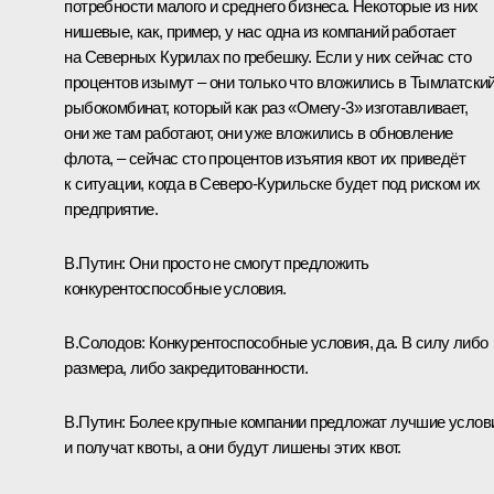
потребности малого и среднего бизнеса. Некоторые из них
нишевые, как, пример, у нас одна из компаний работает
на Северных Курилах по гребешку. Если у них сейчас сто
процентов изымут – они только что вложились в Тымлатски
рыбокомбинат, который как раз «Омегу-3» изготавливает,
они же там работают, они уже вложились в обновление
флота, – сейчас сто процентов изъятия квот их приведёт
к ситуации, когда в Северо-Курильске будет под риском их
предприятие.
В.Путин
: Они просто не смогут предложить
конкурентоспособные условия.
В.Солодов
: Конкурентоспособные условия, да. В силу либо
размера, либо закредитованности.
В.Путин
: Более крупные компании предложат лучшие услов
и получат квоты, а они будут лишены этих квот.