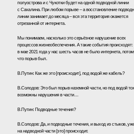
полуострова и с Чукотки будет на одной подводной линии
с Сахалина. При любом порыве – а восстановление подвод
линии занимает до месяца – вся эта территория окажется
отрезанной от интернета.
Мы понимаем, насколько это серьёзное нарушение всех
процессов жизнеобеспечения. А такие события происходят:
в мае 2021 года у нас шесть часов не было интернета, потом
что порыв был.
В.Путин:
Как же это [происходит], под водой же кабель?
В.Солодов:
Это был порыв наземной части, но под водой то
возможны нарушения в части…
В.Путин:
Подводные течения?
В.Солодов:
Да, и подводные течения, и выход из стыков, уж
на надводной части [это] происходит.