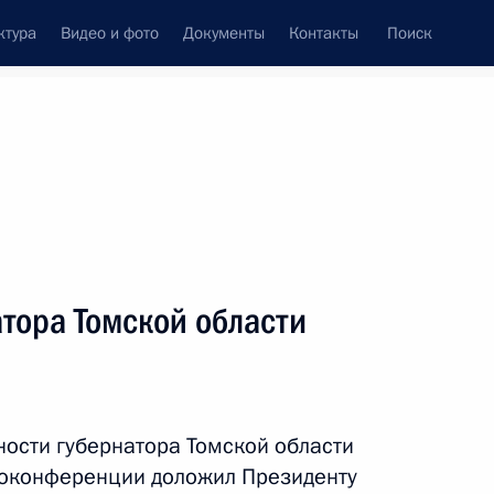
ктура
Видео и фото
Документы
Контакты
Поиск
атора Томской области
ости губернатора Томской области
оконференции доложил Президенту