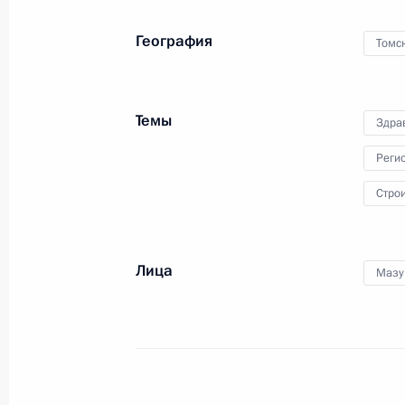
География
Томс
Темы
Здра
Реги
Стро
Лица
Мазу