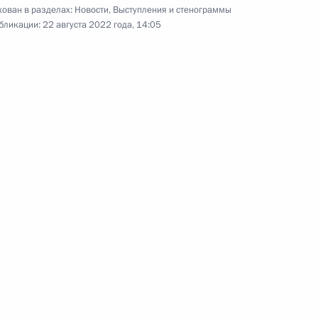
ован в разделах:
Новости
,
Выступления и стенограммы
бликации:
22 августа 2022 года, 14:05
ные
Официальные
Правовая и
сетевые ресурсы
техническая
ссии
Президента России
информация
MAX
О портале
ВКонтакте
Об использовании
ии
информации сайта
Rutube
О персональных
Telegram-канал