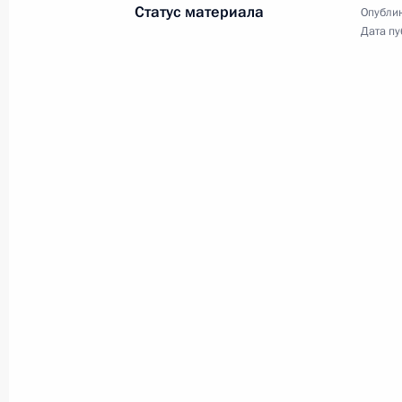
Статус материала
Опублик
Дата пу
Разделы сайта
Информацион
Президента
ресурсы
России
Президента Ро
События
Президент России
Текущий ресурс
Структура
Конституция Росс
Видео и фото
Государственная
Документы