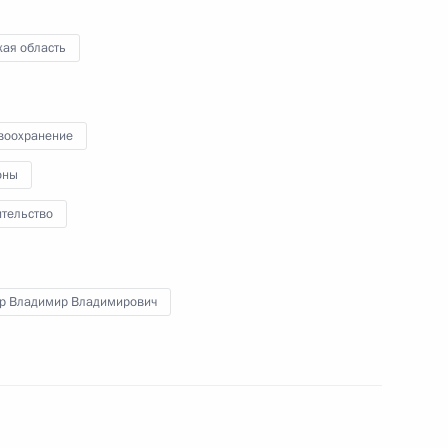
кая область
воохранение
оны
ительство
р Владимир Владимирович