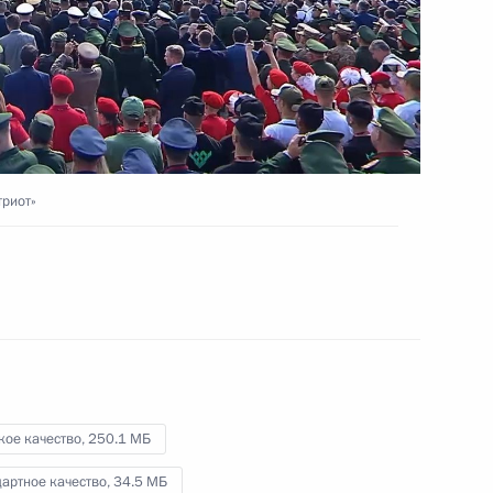
«Таврида.Арт»
15 августа 2022 года
Видео, 3 мин.
триот»
кое качество,
250.1 МБ
Поздравление с Днём
артное качество,
34.5 МБ