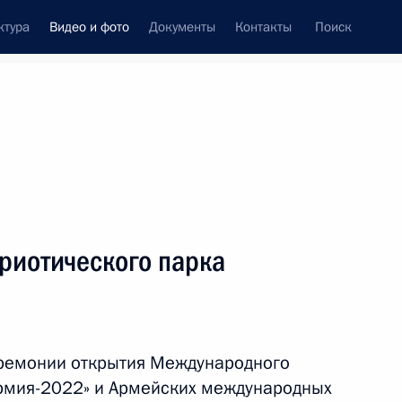
ктура
Видео и фото
Документы
Контакты
Поиск
си
ия, встречи
Встречи со СМИ
сентябрь, 2022
ть следующие материалы
риотического парка
Владимир Путин поздравил
москвичей с Днём города
еремонии открытия Международного
Армия-2022» и Армейских международных