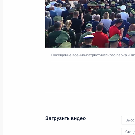
Международного форума
по сохранению тигра
5 сентября 2022 года
Видео, 5 мин.
Посещение военно-патриотического парка «Па
Загрузить видео
Высо
Посещение военно-
Станд