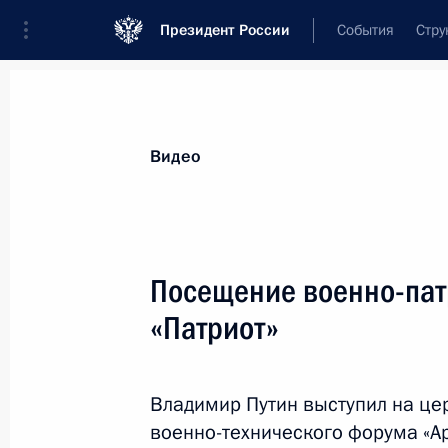
Президент России
События
Стру
Видеозаписи
Фотографии
Аудиозапи
Все материалы
Выступления
Совещан
Видео
Показа
Посещение военно-пат
«Патриот»
Заседание Совета глав
государств – членов ШОС
Владимир Путин выступил на ц
военно-технического форума «