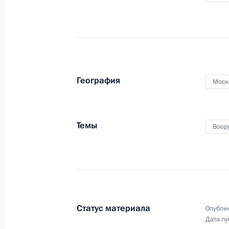
патриотического парка
«Патриот»
15 августа 2022 года
Видео, 9 мин.
География
Моск
Темы
Воор
Статус материала
Опублик
Дата пу