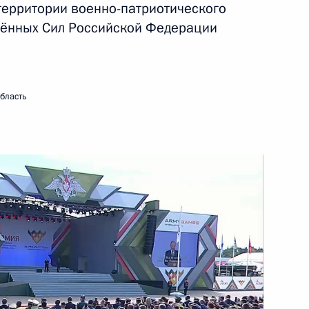
 территории военно-патриотического
жённых Сил Российской Федерации
10 сентября 2022 года
Видео, 9 мин.
бласть
Видеообращение
к участникам фестиваля