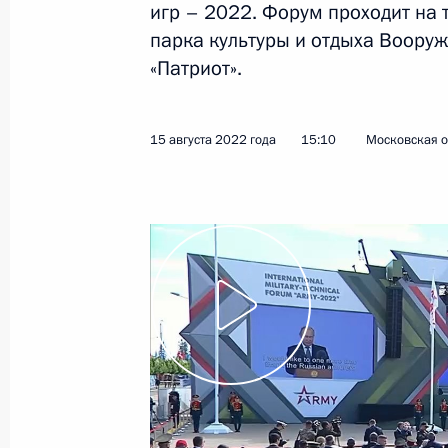
игр – 2022. Форум проходит на
парка культуры и отдыха Воору
16 сентября 2022 года
Видео, 9 мин.
«Патриот».
15 августа 2022 года
15:10
Московская о
Видеообращение
к участникам II