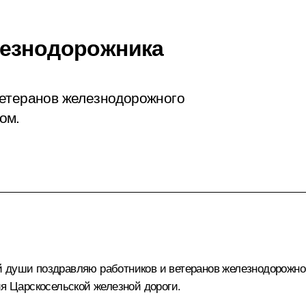
лезнодорожника
ветеранов железнодорожного
ом.
й души поздравляю работников и ветеранов железнодорожно
ия Царскосельской железной дороги.