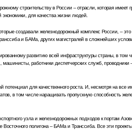
жному строительству в России – отрасли, которая имеет г
й экономики, для качества жизни людей.
оторые создавали железнодорожный комплекс России, – это
Транссиба и БАМа, других магистралей в сложнейших услов
ированному развитию всей инфраструктуры страны, в том 
, машинисты, работники диспетчерских служб, проводники –
й потенциал для качественного роста. И, несмотря на все
ьтатов, в том числе наращивать пропускную способность же
спортного узла и железнодорожных подходов к портам Азов
е Восточного полигона – БАМа и Транссиба. Все эти проект