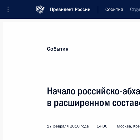
Президент России
События
Стру
Президент
Администрация
Государст
Новости
Стенограммы
Поездки
Те
События
Рубрикация материалов
Все материалы
Начало российско-абха
Послания Федеральному Собранию
в расширенном состав
Заявления по важнейшим вопросам
Совещания, заседания, рабочие встречи
17 февраля 2010 года
14:00
Москва, Кр
Речи и обращения