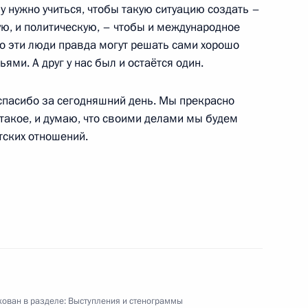
у нужно учиться, чтобы такую ситуацию создать –
ю, и политическую, – чтобы и международное
е
то эти люди правда могут решать сами хорошо
ми. А друг у нас был и остаётся один.
дева с Президентом
4
вым
 спасибо за сегодняшний день. Мы прекрасно
сть, Завидово
 такое, и думаю, что своими делами мы будем
тских отношений.
ии по вопросам развития
1
9м
ован в разделе:
Выступления и стенограммы
тором Омской области