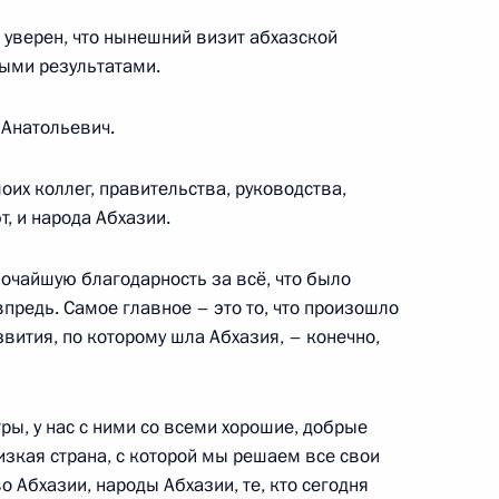
к
 уверен, что нынешний визит абхазской
ыми результатами.
го обеспечения ветеранов
1
22м
1–1945 годов
 Анатольевич.
ль
оих коллег, правительства, руководства,
, и народа Абхазии.
Центрального банка Сергеем
1
бочайшую благодарность за всё, что было
 впредь. Самое главное – это то, что произошло
ль
азвития, по которому шла Абхазия, – конечно,
аиля Биньямином Нетаньяху
2
ры, у нас с ними со всеми хорошие, добрые
изкая страна, с которой мы решаем все свои
ль
 Абхазии, народы Абхазии, те, кто сегодня