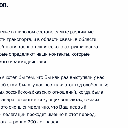
ов.
й службы по контролю
2
м Ивановым
ласть, Горки
я уже в широком составе самые различные
ти транспорта, и в области связи, в области
 области военно-технического сотрудничества.
амбовской области Олегом
1
рые определяют наши контакты, которые
кого взаимодействия.
ласть, Горки
я хотел бы тем, что Вы как раз выступали у нас
об этом было: у нас всё‑таки этот год особенный;
резидентом Всемирного банка
ных российско-абхазских отношений, когда была
3
андра I о соответствующих контактах, связях
 это очень символично, что Ваш первый
ласть, Барвиха
 делегации проходит именно в этот период,
дата – ровно 200 лет назад.