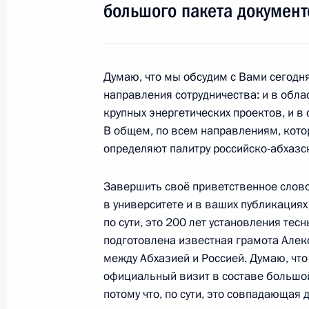
большого пакета документ
Встреча с директором Федерально
за оборотом наркотиков Викторо
16 февраля 2010 года, 16:30
Московская об
Думаю, что мы обсудим с Вами сегодн
направления сотрудничества: и в облас
крупных энергетических проектов, и в
Рабочая встреча с губернатором Т
В общем, по всем направлениям, кото
Бетиным
определяют палитру российско-абхазс
16 февраля 2010 года, 15:30
Московская об
Завершить своё приветственное слово 
в университете и в ваших публикациях 
Дмитрий Медведев встретился с п
по сути, это 200 лет установления тес
Робертом Зелликом
подготовлена известная грамота Алекс
между Абхазией и Россией. Думаю, что
16 февраля 2010 года, 14:30
Московская об
официальный визит в составе большой
потому что, по сути, это совпадающая 