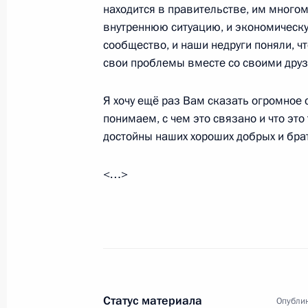
находится в правительстве, им многом
внутреннюю ситуацию, и экономическу
14 февраля 2010 года, воскресень
сообщество, и наши недруги поняли, ч
свои проблемы вместе со своими друзья
Состоялась встреча Дмитрия Медве
Казахстана Нурсултаном Назарбае
Я хочу ещё раз Вам сказать огромное
14 февраля 2010 года, 18:30
Тверская обла
понимаем, с чем это связано и что это
достойны наших хороших добрых и бра
12 февраля 2010 года, пятница
<…>
Стенографический отчёт о совещан
энергетики
12 февраля 2010 года, 14:30
Омск
Статус материала
Опублик
Начало рабочей встречи с губерна