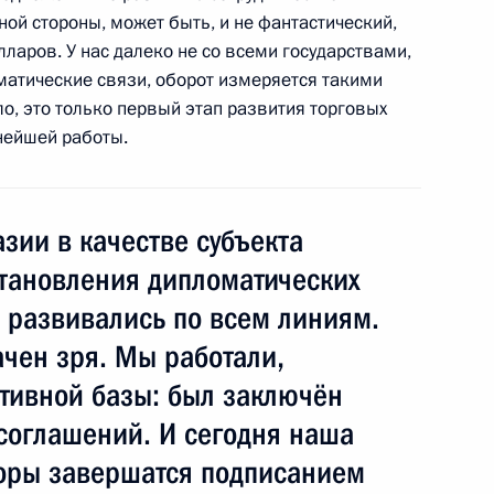
ной стороны, может быть, и не фантастический,
ль
лларов. У нас далеко не со всеми государствами,
матические связи, оборот измеряется такими
ло, это только первый этап развития торговых
ийско-абхазских переговоров
1
18м
ьнейшей работы.
ль
зии в качестве субъекта
становления дипломатических
говоров в расширенном
1
 развивались по всем линиям.
чен зря. Мы работали,
ль
ативной базы: был заключён
соглашений. И сегодня наша
воры завершатся подписанием