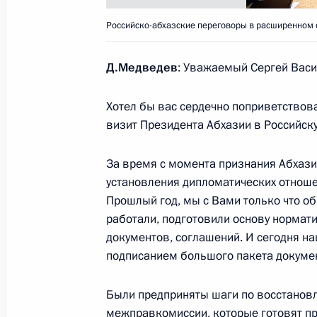
Российско-абхазские переговоры в расширенном 
18 февраля 2010 года, четверг
Президент провёл совещание по в
Д.Медведев
: Уважаемый Сергей Васи
18 февраля 2010 года, 17:00
Московская об
Хотел бы вас сердечно поприветство
визит Президента Абхазии в Российс
Работу по реформированию МВД Пр
За время с момента признания Абхази
личным контролем
установления дипломатических отноше
18 февраля 2010 года, 14:00
Москва
Прошлый год, мы с Вами только что об
работали, подготовили основу нормат
документов, соглашений. И сегодня н
подписанием большого пакета докуме
17 февраля 2010 года, среда
Рабочая встреча с Министром обр
Были предприняты шаги по восстановл
Фурсенко
межправкомиссии, которые готовят пр