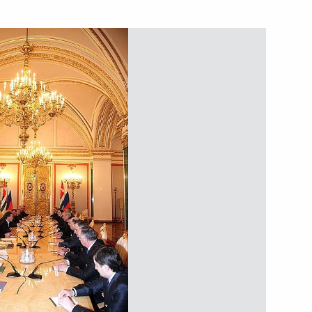
ть следующие материалы
 Федеральной таможенной
1
ль
ства в Кремле состоялась
15
11м
ых наград
ль