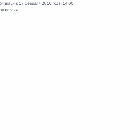
бликации:
17 февраля 2010 года, 14:00
ая версия
 угольного разреза
1
бласть
ии Комиссии
1
14м
ому развитию экономики