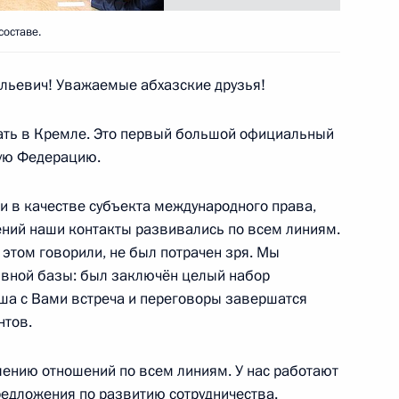
составе.
опросам изменения климата
3
льевич! Уважаемые абхазские друзья!
ласть, Горки
вать в Кремле. Это первый большой официальный
кую Федерацию.
езидент будет держать под
2
14м
и в качестве субъекта международного права,
ний наши контакты развивались по всем линиям.
 этом говорили, не был потрачен зря. Мы
ивной базы: был заключён целый набор
аша с Вами встреча и переговоры завершатся
нтов.
азования и науки Андреем
1
ению отношений по всем линиям. У нас работают
едложения по развитию сотрудничества.