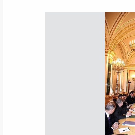
Показа
19 февраля 2010 года, пятница
Рабочая встреча с руководителем
службы Андреем Бельяниновым
19 февраля 2010 года, 14:00
Москва, Крем
В преддверии Дня защитника Отече
церемония вручения государственн
19 февраля 2010 года, 13:00
Москва, Крем