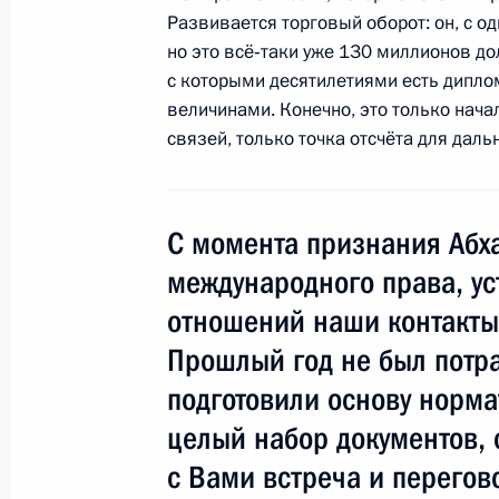
Развивается торговый оборот: он, с од
17 февраля 2010 года, 17:00
Москва, Крем
но это всё‑таки уже 130 миллионов до
с которыми десятилетиями есть дипло
величинами. Конечно, это только нача
Пресс-конференция по итогам росс
связей, только точка отсчёта для дал
на высшем уровне
17 февраля 2010 года, 15:00
Москва, Крем
С момента признания Абха
международного права, у
Начало российско-абхазских пере
отношений наши контакты
составе
Прошлый год не был потра
17 февраля 2010 года, 14:00
Москва, Крем
подготовили основу норм
целый набор документов, 
16 февраля 2010 года, вторник
с Вами встреча и перего