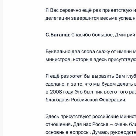
15 февраля 2010 года, понедельни
Я Вас сердечно ещё раз приветствую и
делегации завершится весьма успешн
Совещание по вопросам социально
Великой Отечественной войны 194
С.Багапш
: Спасибо большое, Дмитрий
15 февраля 2010 года, 19:00
Москва, Крем
Буквально два слова скажу от имени м
министров, которые здесь присутствуют
Рабочая встреча с председателем 
Игнатьевым
Я ещё раз хотел бы выразить Вам глу
сделано, и за то, что мы будем делать
15 февраля 2010 года, 18:30
Москва, Крем
в 2008 году. Это был пик всего того р
благодаря Российской Федерации.
Встреча с Премьер-министром Изр
Здесь присутствуют российские минист
отношения. Для нас Россия – очень бл
15 февраля 2010 года, 14:30
Москва, Крем
основные вопросы. Думаю, руководство