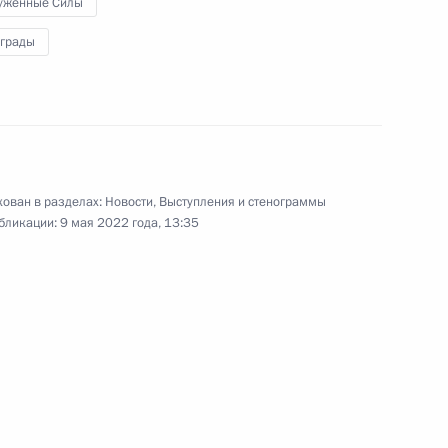
ужённые Силы
аграды
Ростех» Сергеем Чемезовым
3
ован в разделах:
Новости
,
Выступления и стенограммы
бликации:
9 мая 2022 года, 13:35
отрасли
1
11м
ении Николом Пашиняном
2