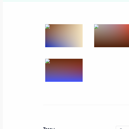
Показа
19 мая 2022 года, четверг
Встреча с главой госкорпорации «
19 мая 2022 года, 15:50
Московская област
18 мая 2022 года, среда
Приветствие участникам 30-го фес
студенческая весна»
18 мая 2022 года, 21:45