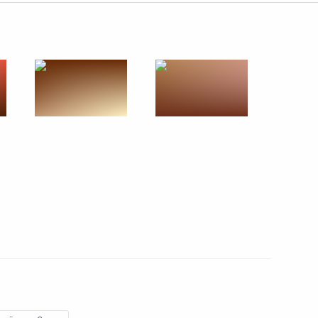
ть следующие материалы
Росатом» Алексеем Лихачёвым
1
ь, Ново-Огарёво
тиваля «Российская
1
3м