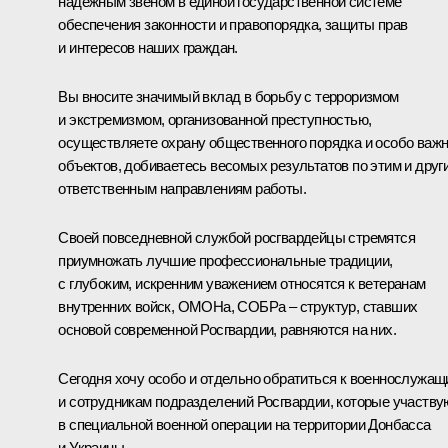
надёжным звеном в единой государственной системе
обеспечения законности и правопорядка, защиты прав
и интересов наших граждан.
Вы вносите значимый вклад в борьбу с терроризмом
и экстремизмом, организованной преступностью,
осуществляете охрану общественного порядка и особо важ
объектов, добиваетесь весомых результатов по этим и друг
ответственным направлениям работы.
Своей повседневной службой росгвардейцы стремятся
приумножать лучшие профессиональные традиции,
с глубоким, искренним уважением относятся к ветеранам
внутренних войск, ОМОНа, СОБРа – структур, ставших
основой современной Росгвардии, равняются на них.
Сегодня хочу особо и отдельно обратиться к военнослужа
и сотрудникам подразделений Росгвардии, которые участву
в специальной военной операции на территории Донбасса
и Украины.