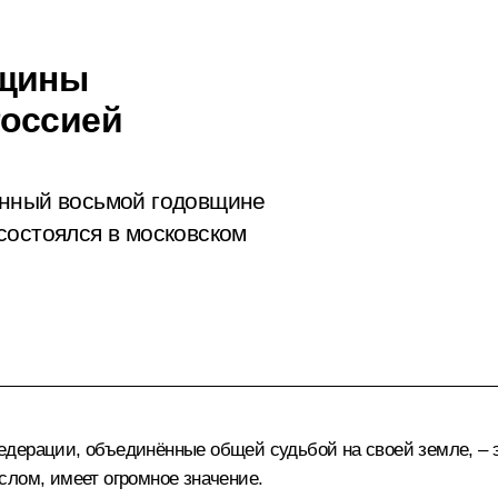
вщины
Россией
ённый восьмой годовщине
состоялся в московском
ерации, объединённые общей судьбой на своей земле, – эт
слом, имеет огромное значение.