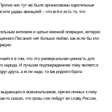
Против них тут же были организованы карательные
сили удары авиацией – это всё и есть то, что
дительным мотивом и целью военной операции, которую
ященного Писания: нет больше любви, как если бы кто-
ерации.
ючается в том, что это универсальная ценность для
его народа. И лучшим подтверждением тому является
уг друга, а если надо, то как родного брата
х выдающихся военачальников, причисленных к лику
к-то сказал, что грозы сии пойдут во славу России.