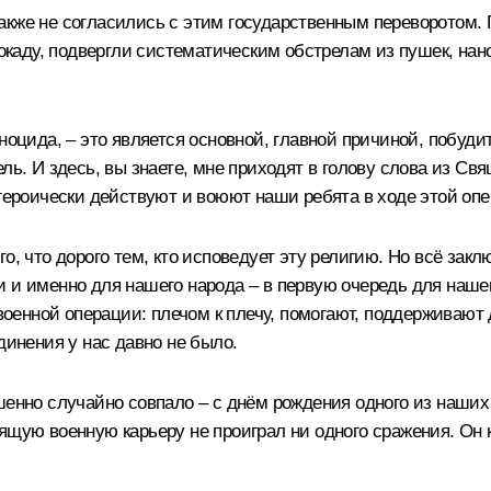
акже не согласились с этим государственным переворотом. 
локаду, подвергли систематическим обстрелам из пушек, нано
еноцида, – это является основной, главной причиной, побу
ль. И здесь, вы знаете, мне приходят в голову слова из Св
 героически действуют и воюют наши ребята в ходе этой оп
о, что дорого тем, кто исповедует эту религию. Но всё закл
и и именно для нашего народа – в первую очередь для наш
военной операции: плечом к плечу, помогают, поддерживают др
динения у нас давно не было.
ршенно случайно совпало – с днём рождения одного из наши
щую военную карьеру не проиграл ни одного сражения. Он ка