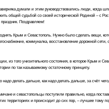
наверняка думали и этим руководствовались люди, когда ш
 жить общей судьбой со своей исторической Родиной – с Рос
х праздник. Поздравляем!
 поднять Крым и Севастополь. Нужно было сделать вещи, ко
госнабжение, коммуналка, восстановление дорожной сети, с
и, из того унизительного состояния, в которое Крым и Сев
итории по так называемому остаточному принципу.
что надо делать дальше, как надо делать дальше, за счёт че
крымчане и севастопольцы поступили правильно, когда поста
угих территориях и происходит до сих пор, – лучшее тому п