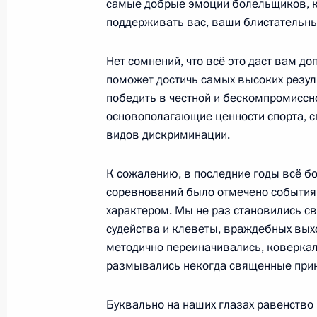
Совещание о мерах социально-эко
самые добрые эмоции болельщиков, ко
регионов
поддерживать вас, ваши блистательны
16 марта 2022 года, 18:10
Московская обла
Нет сомнений, что всё это даст вам д
поможет достичь самых высоких резул
победить в честной и бескомпромиссно
15 марта 2022 года, вторник
основополагающие ценности спорта, с
видов дискриминации.
Встреча с руководителем Федераль
агентства Вероникой Скворцовой
К сожалению, в последние годы всё б
15 марта 2022 года, 14:15
Москва, Кремль
соревнований было отмечено событиям
характером. Мы не раз становились с
судейства и клеветы, враждебных вых
методично переиначивались, коверкал
14 марта 2022 года, понедельник
размывались некогда священные прин
Рабочая встреча с Заместителем П
Дмитрием Григоренко
Буквально на наших глазах равенство