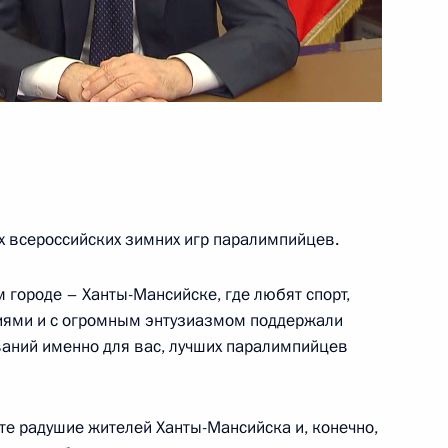
соединения Крыма с Россией
7
6м
х всероссийских зимних игр паралимпийцев.
-экономического развития
:
2
 городе – Ханты-Мансийске, где любят спорт,
сть, Ново-Огарёво
иями и с огромным энтузиазмом поддержали
аний именно для вас, лучших паралимпийцев
те радушие жителей Ханты-Мансийска и, конечно,