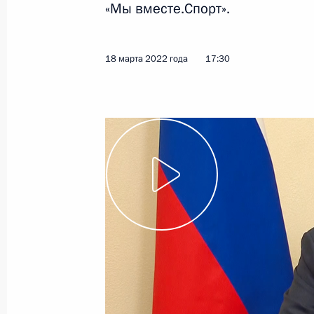
«Мы вместе.Спорт».
Показа
18 марта 2022 года
17:30
21 марта 2022 года, понедельник
Встреча с губернатором Ямало-Нен
Дмитрием Артюховым
21 марта 2022 года, 13:50
Москва, Кремль
18 марта 2022 года, пятница
Обращение к участникам зимних и
вместе.Спорт»
18 марта 2022 года, 17:30