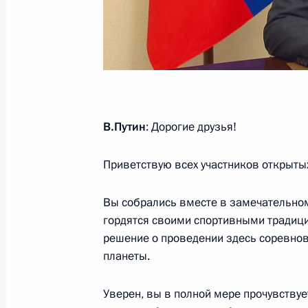
Концерт по случаю годовщины вос
18 марта 2022 года, 16:15
Москва
В.Путин
: Дорогие друзья!
17 марта 2022 года, четверг
Приветствую всех участников открыты
Совещание по вопросам социально
Крыма и Севастополя
Вы собрались вместе в замечательном
17 марта 2022 года, 16:15
Московская обла
гордятся своими спортивными традиц
решение о проведении здесь соревнов
планеты.
16 марта 2022 года, среда
Уверен, вы в полной мере прочувствуе