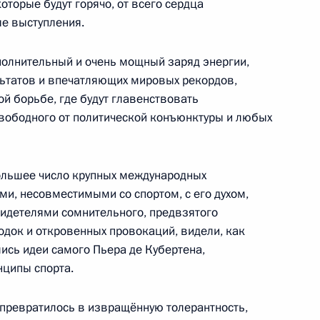
номической поддержки
торые будут горячо, от всего сердца
:
2
е выступления.
сть, Ново-Огарёво
ополнительный и очень мощный заряд энергии,
ьтатов и впечатляющих мировых рекордов,
й борьбе, где будут главенствовать
вободного от политической конъюнктуры и любых
ного медико-биологического
2
ольшее число крупных международных
и, несовместимыми со спортом, с его духом,
видетелями сомнительного, предвзятого
одок и откровенных провокаций, видели, как
ись идеи самого Пьера де Кубертена,
ципы спорта.
редседателя Правительства
2
 превратилось в извращённую толерантность,