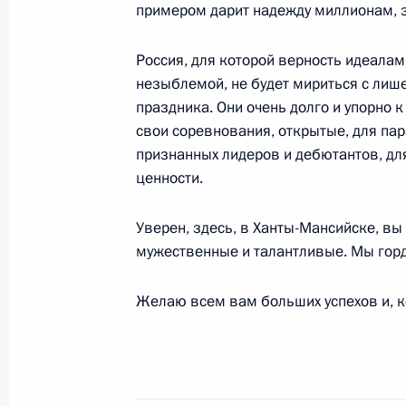
примером дарит надежду миллионам, за
10 марта 2022 года, 17:55
Москва, Кремль
Россия, для которой верность идеалам
незыблемой, не будет мириться с лише
9 марта 2022 года, среда
праздника. Они очень долго и упорно 
свои соревнования, открытые, для па
Встреча с Уполномоченным по пра
признанных лидеров и дебютантов, для
Львовой-Беловой
ценности.
9 марта 2022 года, 14:15
Москва, Кремль
Уверен, здесь, в Ханты-Мансийске, вы
мужественные и талантливые. Мы гор
8 марта 2022 года, вторник
Желаю всем вам больших успехов и, к
Поздравление российским женщин
8 марта 2022 года, 00:00
Москва, Кремль