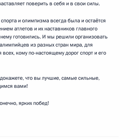
ставляет поверить в себя и в свои силы.
 спорта и олимпизма всегда была и остаётся
нием атлетов и их наставников главного
к нему готовились. И мы решили организовать
ралимпийцев из разных стран мира, для
вам ребёнка Марией
4
 всех, кому по-настоящему дорог спорт и его
 докажете, что вы лучшие, самые сильные,
димся вами!
онечно, ярких побед!
ам с 8 Марта
1
5м