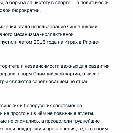
, а борьба за чистоту в спорте – в политически
говой бюрократии.
ижения стало использование чиновниками
авного механизма «коллективной
пустили летом 2016 года на Играх в Рио-де-
и Александром Лукашенко
4
авторитета и независимости важных для развития
попранию норм Олимпийской хартии, в числе
 Совета Безопасности
3
Игры являются соревнованием не стран,
ссийских и белорусских спортсменов
 не просто ни в чём не повинные атлеты,
ые не сломались, а преодолели труднейшие
ерной поддержки и преклонения, те, кто своим
ва
3
58м