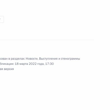
ного состава российских
9
45м
т
ть
ован в разделах:
Новости
,
Выступления и стенограммы
бликации:
18 марта 2022 года, 17:30
 поднят государственный
8
15м
ая версия
ь, Ново-Огарёво