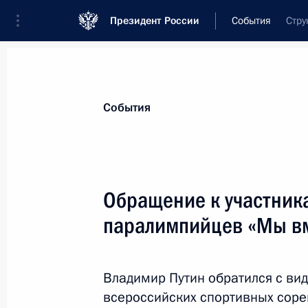
Президент России
События
Стру
Президент
Администрация
Государст
Новости
Стенограммы
Поездки
Те
События
Рубрикация материалов
Все материалы
Обращение к участник
Послания Федеральному Собранию
паралимпийцев «Мы вм
Заявления по важнейшим вопросам
Совещания, заседания, рабочие встречи
Владимир Путин обратился с ви
Речи и обращения
всероссийских спортивных сор