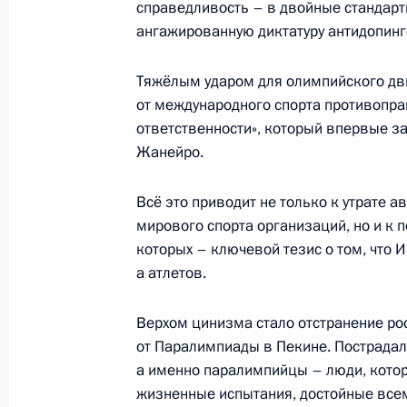
справедливость – в двойные стандарты
14 марта 2022 года, 15:30
Москва, Кремль
ангажированную диктатуру антидопин
Тяжёлым ударом для олимпийского дв
11 марта 2022 года, пятница
от международного спорта противопр
ответственности», который впервые за
Встреча с Президентом Белорусси
Жанейро.
11 марта 2022 года, 14:20
Москва, Кремль
Всё это приводит не только к утрате 
мирового спорта организаций, но и к 
Совещание с постоянными членами
которых – ключевой тезис о том, что 
а атлетов.
11 марта 2022 года, 11:15
Москва, Кремль
Верхом цинизма стало отстранение ро
от Паралимпиады в Пекине. Пострадали
10 марта 2022 года, четверг
а именно паралимпийцы – люди, котор
жизненные испытания, достойные всем
Совещание с членами Правительст