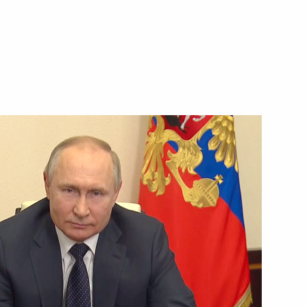
ть следующие материалы
ецкого автономного округа
4
гр паралимпийцев «Мы
4м