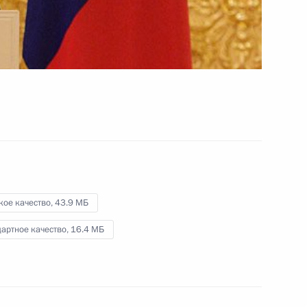
науки и инноваций для молодых
учёных за 2009 год
8 февраля 2010 года
Видео, 27 мин.
кое качество,
43.9 МБ
артное качество,
16.4 МБ
Совещание по вопросам