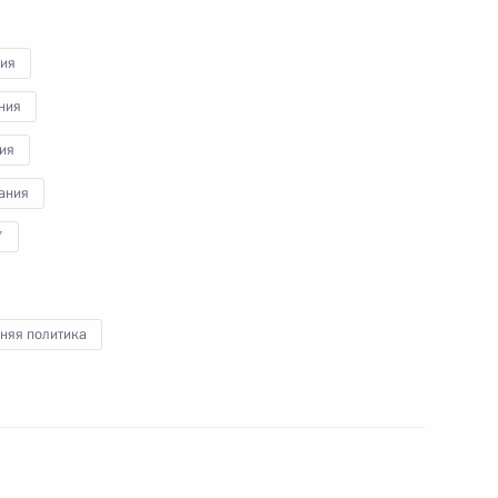
и
совершенствования
судебной системы
рия
ния
4 февраля 2010 года
Видео, 6 мин.
ия
ания
7
няя политика