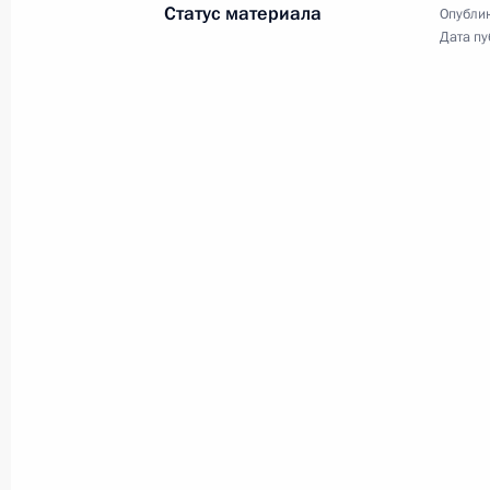
Статус материала
Совещание по вопросам
Опублик
Дата пу
реформирования
Министерства внутренних
дел
3 февраля 2010 года
Видео, 5 мин.