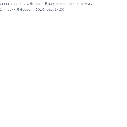
Стенографический отчёт
ован в разделах:
Новости
,
Выступления и стенограммы
бликации:
5 февраля 2010 года, 14:00
о совещании по проблемам
инвестиционного климата
в России
2 февраля 2010 года
Видео, 11 мин.