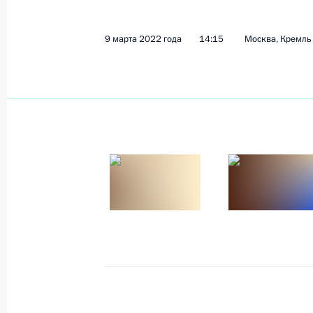
9 марта 2022 года
14:15
Москва, Кремль
Показа
21 марта 2022 года, понедельник
Встреча с губернатором Ямало-Нен
Дмитрием Артюховым
21 марта 2022 года, 13:50
Москва, Кремль
18 марта 2022 года, пятница
Обращение к участникам зимних и
вместе.Спорт»
18 марта 2022 года, 17:30