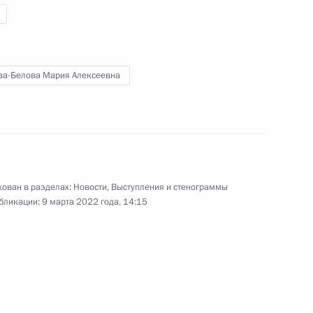
соединения Крыма с Россией
7
6м
ва-Белова Мария Алексеевна
-экономического развития
:
2
ован в разделах:
Новости
,
Выступления и стенограммы
бликации:
9 марта 2022 года, 14:15
сть, Ново-Огарёво