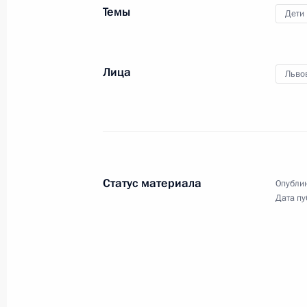
Темы
Дети
Концерт по случаю годовщины вос
Лица
Льво
18 марта 2022 года, 16:15
Москва
17 марта 2022 года, четверг
Совещание по вопросам социально
Статус материала
Опублик
Крыма и Севастополя
Дата пу
17 марта 2022 года, 16:15
Московская обла
16 марта 2022 года, среда