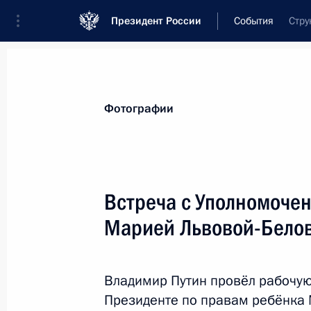
Президент России
События
Стру
Президент
Администрация
Государст
Новости
Стенограммы
Поездки
Те
Фотографии
Рубрикация материалов
Все материалы
Встреча с Уполномоче
Послания Федеральному Собранию
Марией Львовой-Бело
Заявления по важнейшим вопросам
Совещания, заседания, рабочие встречи
Владимир Путин провёл рабочую
Речи и обращения
Президенте по правам ребёнка