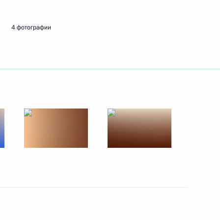
4 фотографии
ть следующие материалы
ецкого автономного округа
4
гр паралимпийцев «Мы
4м