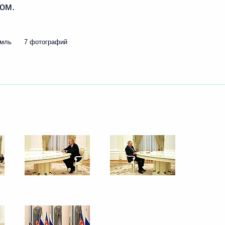
ом.
ть следующие материалы
емль
7 фотографий
а
 Совета Безопасности
2
2м
г
ких деловых кругов
5
14м