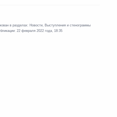
оссийско-азербайджанских
3
20м
кован в разделах:
Новости
,
Выступления и стенограммы
убликации:
22 февраля 2022 года, 18:35
айджана Ильхамом Алиевым
7
льник
й Федерации
1
56м