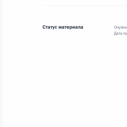
Заявления для прессы по итогам р
переговоров
Статус материала
Опубли
22 февраля 2022 года, 19:05
Москва, Кремль
Дата п
Переговоры с Президентом Азерб
22 февраля 2022 года, 18:35
Москва, Кремль
21 февраля 2022 года, понеде
Обращение Президента Российско
21 февраля 2022 года, 22:35
Москва, Кремль