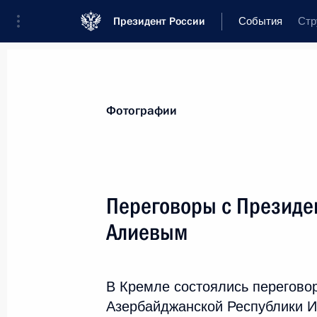
Президент России
События
Стр
Президент
Администрация
Государ
Новости
Стенограммы
Поездки
Т
Фотографии
Рубрикация материалов
Все материалы
Переговоры с Президе
Послания Федеральному Собранию
Алиевым
Заявления по важнейшим вопросам
Совещания, заседания, рабочие встречи
В Кремле состоялись перегово
Речи и обращения
Азербайджанской Республики 