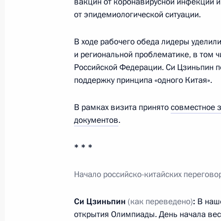
вакцин от коронавирусной инфекции и
Встреча с Президентом Казахстан
от эпидемиологической ситуации.
10 февраля 2022 года, 17:45
Москва, Крем
В ходе рабочего обеда лидеры удели
и региональной проблематике, в том ч
Российской Федерации. Си Цзиньпин 
9 февраля 2022 года, среда
поддержку принципа «одного Китая».
Совещание судей судов общей юри
В рамках визита принято
совместное 
9 февраля 2022 года, 14:25
Московская обл
документов
.
* * *
8 февраля 2022 года, вторник
Начало российско-китайских перегово
Заседание Совета по науке и обра
8 февраля 2022 года, 18:10
Московская обл
Си Цзиньпин
(как переведено)
:
В наше
открытия Олимпиады. День начала вес