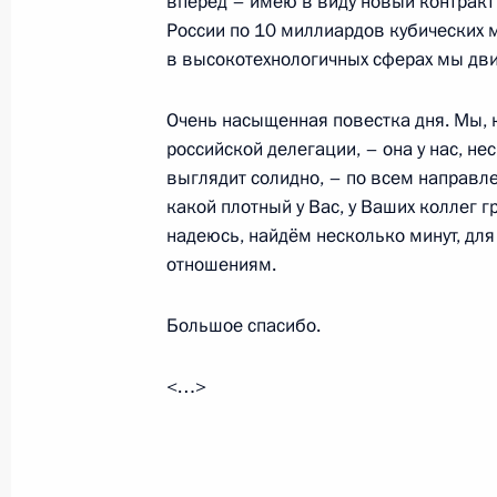
вперёд – имею в виду новый контракт 
1 февраля 2022 года, 20:05
Москва, Кремль
России по 10 миллиардов кубических м
в высокотехнологичных сферах мы дви
Переговоры с Премьер-министром
Очень насыщенная повестка дня. Мы, 
российской делегации, – она у нас, н
1 февраля 2022 года, 19:20
Москва, Кремль
выглядит солидно, – по всем направл
какой плотный у Вас, у Ваших коллег г
надеюсь, найдём несколько минут, для
31 января 2022 года, понедельник
отношениям.
Встреча с Министром юстиции Кон
Большое спасибо.
31 января 2022 года, 13:45
Москва, Кремль
<…>
28 января 2022 года, пятница
Совещание с постоянными членами