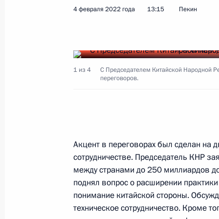
4 февраля 2022 года
13:15
Пекин
Показа
Встреча с главой МИД России Сер
1 из 4
С Председателем Китайской Народной Р
переговоров.
14 февраля 2022 года, 15:30
Москва, Крем
10 февраля 2022 года, четверг
Акцент в переговорах был сделан на 
Заявления для прессы по итогам ро
сотрудничестве. Председатель КНР за
переговоров
между странами до 250 миллиардов до
поднял вопрос о расширении практики 
10 февраля 2022 года, 18:15
Москва, Крем
понимание китайской стороны. Обсужда
техническое сотрудничество. Кроме т