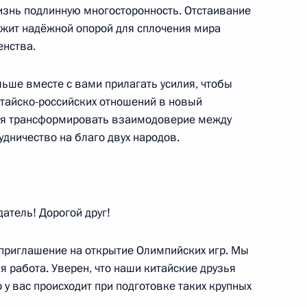
знь подлинную многосторонность. Отстаивание
ужит надёжной опорой для сплочения мира
енства.
й общественной организации
:
ьше вместе с вами прилагать усилия, чтобы
8
итайско-российских отношений в новый
ься трансформировать взаимодоверие между
дничество на благо двух народов.
оссийско-аргентинских
2
10м
тель! Дорогой друг!
 приглашение на открытие Олимпийских игр. Мы
я работа. Уверен, что наши китайские друзья
 у вас происходит при подготовке таких крупных
ины Альберто Фернандесом
4