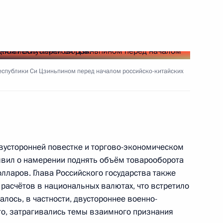
ть следующие материалы
геем Лавровым
еспублики Си Цзиньпином перед началом российско-китайских
3
ль
двусторонней повестке и торгово-экономическом
ссийско-казахстанских
6
19м
явил о намерении поднять объём товарооборота
лларов. Глава Российского государства также
расчётов в национальных валютах, что встретило
ль
лось, в частности, двустороннее военно-
ого, затрагивались темы взаимного признания