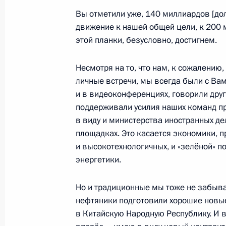
2 февраля 2022 года, 16:30
Москва, Кремль
Вы отметили уже, 140 миллиардов [дол
движение к нашей общей цели, к 200 
этой планки, безусловно, достигнем.
Церемония вручения государственн
Несмотря на то, что нам, к сожалению,
2 февраля 2022 года, 14:40
Москва, Кремль
личные встречи, мы всегда были с Вам
и в видеоконференциях, говорили друг 
поддерживали усилия наших команд п
1 февраля 2022 года, вторник
в виду и министерства иностранных д
площадках. Это касается экономики, 
Встреча с Патриархом Московским 
и высокотехнологичных, и «зелёной» п
1 февраля 2022 года, 21:45
Москва, Кремль
энергетики.
Но и традиционные мы тоже не забыв
Пресс-конференция по итогам росс
нефтяники подготовили хорошие новы
в Китайскую Народную Республику. И в
переговоров