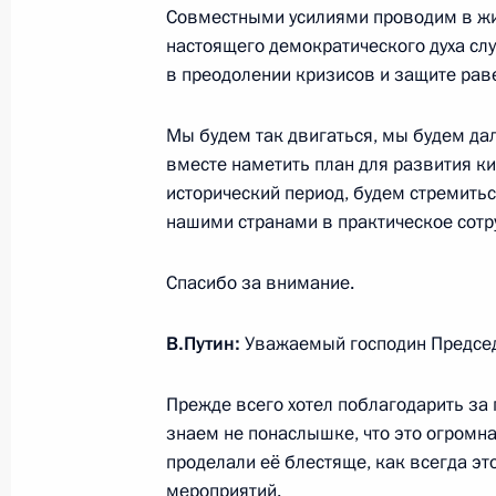
Совместными усилиями проводим в жи
настоящего демократического духа сл
в преодолении кризисов и защите рав
3 февраля 2022 года, четверг
Встреча с членами Общероссийско
Мы будем так двигаться, мы будем дал
«Деловая Россия»
вместе наметить план для развития к
исторический период, будем стремит
3 февраля 2022 года, 20:20
Москва, Кремль
нашими странами в практическое сотру
Спасибо за внимание.
Заявления для прессы по итогам р
переговоров
В.Путин:
Уважаемый господин Председа
3 февраля 2022 года, 17:10
Москва, Кремль
Прежде всего хотел поблагодарить за
знаем не понаслышке, что это огромна
проделали её блестяще, как всегда это
Переговоры с Президентом Аргент
мероприятий.