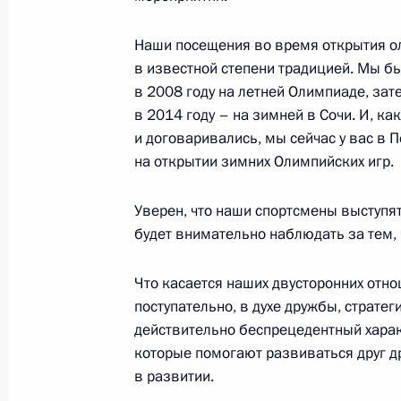
3 февраля 2022 года, 16:50
Москва, Кремль
Наши посещения во время открытия о
в известной степени традицией. Мы бы
Интервью Медиакорпорации Китая
в 2008 году на летней Олимпиаде, зат
в 2014 году – на зимней в Сочи. И, как
3 февраля 2022 года, 02:05
и договаривались, мы сейчас у вас в 
на открытии зимних Олимпийских игр.
Россия и Китай: стратегическое па
Уверен, что наши спортсмены выступят
в будущее
будет внимательно наблюдать за тем, 
3 февраля 2022 года, 02:00
Что касается наших двусторонних отно
поступательно, в духе дружбы, страте
действительно беспрецедентный хара
2 февраля 2022 года, среда
которые помогают развиваться друг др
в развитии.
Совещание с постоянными членами