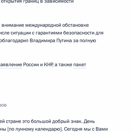
 открытия границ в зависимости
а Касым-Жомартом Токаевым
3
ль
ли внимание международной обстановке
исле ситуации с гарантиями безопасности для
поблагодарил Владимира Путина за полную
сдикции и арбитражных судов
2
заявление
России и КНР, а также
пакет
асть, Ново-Огарёво
ров
зованию
:
5
асть, Ново-Огарёво
й стране это большой добрый знак. День
ны [по лунному календарю]. Сегодня мы с Вами