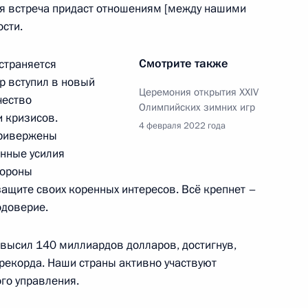
ая встреча придаст отношениям [между нашими
сийско-французских
:
1
сти.
Смотрите также
страняется
р вступил в новый
Церемония открытия XXIV
чество
Олимпийских зимних игр
 кризисов.
4 февраля 2022 года
привержены
анные усилия
ии Эммануэлем Макроном
4
тороны
ащите своих коренных интересов. Всё крепнет –
одоверие.
высил 140 миллиардов долларов, достигнув,
 рекорда. Наши страны активно участвуют
4
го управления.