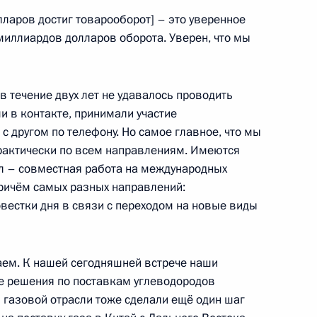
ларов достиг товарооборот] – это уверенное
миллиардов долларов оборота. Уверен, что мы
ых наград
:
40
 в течение двух лет не удавалось проводить
и в контакте, принимали участие
с другом по телефону. Но самое главное, что мы
рактически по всем направлениям. Имеются
ел – совместная работа на международных
причём самых разных направлений:
и всея Руси Кириллом
3
овестки дня в связи с переходом на новые виды
аем. К нашей сегодняшней встрече наши
ийско-венгерских
е решения по поставкам углеводородов
8
37м
 газовой отрасли тоже сделали ещё один шаг