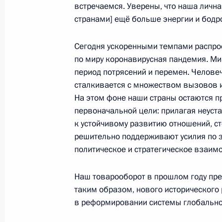
встречаемся. Уверены, что наша личн
Пресс-конференция по итогам рос
странами] ещё больше энергии и бодро
переговоров
Сегодня ускоренными темпами распро
8 февраля 2022 года, 01:05
Москва, Кремль
по миру коронавирусная пандемия. Ми
период потрясений и перемен. Челове
сталкивается с множеством вызовов и
7 февраля 2022 года, понедельник
На этом фоне наши страны остаются 
первоначальной цели: прилагая неуст
Переговоры с Президентом Франц
к устойчивому развитию отношений, с
7 февраля 2022 года, 23:40
Москва, Кремль
решительно поддерживают усилия по з
политическое и стратегическое взаим
4 февраля 2022 года, пятница
Наш товарооборот в прошлом году пре
таким образом, нового исторического
Российско-китайские переговоры
в реформировании системы глобально
4 февраля 2022 года, 13:15
Пекин