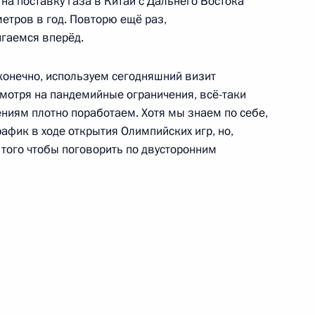
на поставку газа в Китай с Дальнего Востока
етров в год. Повторю ещё раз,
гаемся вперёд.
 Венгрии Виктором Орбаном
3
конечно, используем сегодняшний визит
есмотря на пандемийные ограничения, всё-таки
ениям плотно поработаем. Хотя мы знаем по себе,
рафик в ходе открытия Олимпийских игр, но,
 того чтобы поговорить по двусторонним
стантином Чуйченко
3
 Совета Безопасности
1