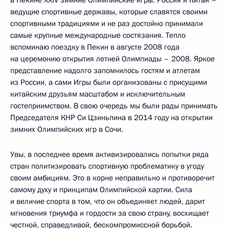
в Пекине XXIV зимние Олимпийские игры. Россия и Китай –
ведущие спортивные державы, которые славятся своими
спортивными традициями и не раз достойно принимали
самые крупные международные состязания. Тепло
вспоминаю поездку в Пекин в августе 2008 года
на церемонию открытия летней Олимпиады – 2008. Яркое
представление надолго запомнилось гостям и атлетам
из России, а сами Игры были организованы с присущими
китайским друзьям масштабом и исключительным
гостеприимством. В свою очередь мы были рады принимать
Председателя КНР Си Цзиньпина в 2014 году на открытии
зимних Олимпийских игр в Сочи.
Увы, в последнее время активизировались попытки ряда
стран политизировать спортивную проблематику в угоду
своим амбициям. Это в корне неправильно и противоречит
самому духу и принципам Олимпийской хартии. Сила
и величие спорта в том, что он объединяет людей, дарит
мгновения триумфа и гордости за свою страну, восхищает
честной, справедливой, бескомпромиссной борьбой.