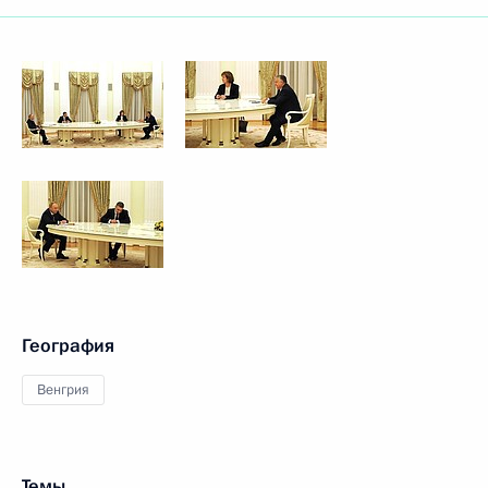
География
Венгрия
Темы