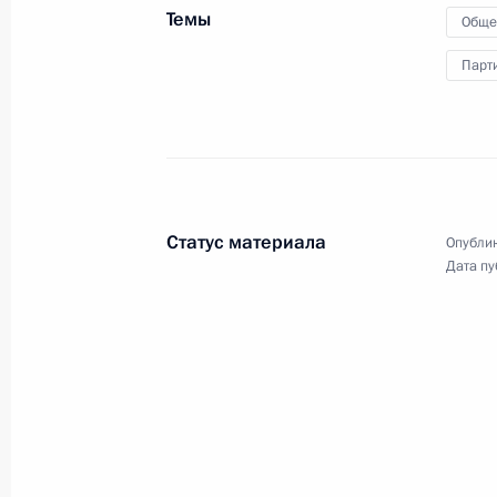
Переговоры с Президентом Монголи
Темы
Обще
16 декабря 2021 года, 14:50
Москва, Кремл
Парт
15 декабря 2021 года, среда
Заседание Совета по стратегическ
и национальным проектам
Статус материала
Опублик
15 декабря 2021 года, 16:35
Московская об
Дата пу
Переговоры с Председателем КНР 
15 декабря 2021 года, 11:20
Московская об