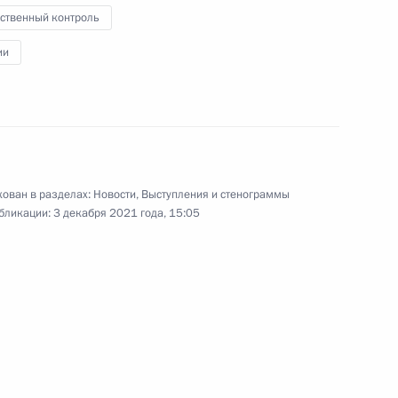
и Ухнагийн Хурэлсухом
ственный контроль
ь
ии
ому развитию
:
3
ован в разделах:
Новости
,
Выступления и стенограммы
ласть, Ново-Огарёво
бликации:
3 декабря 2021 года, 15:05
Си Цзиньпином
5
10м
ласть, Ново-Огарёво