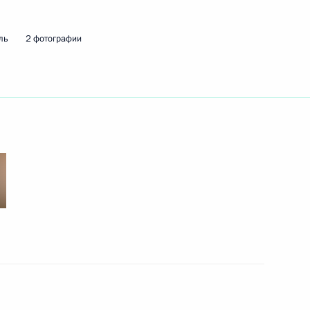
ль
2 фотографии
ть следующие материалы
Агентства стратегических
:
11
оссийско-монгольских
5
15м
ь
3