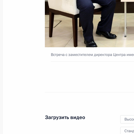
Гамалеи Денисом Логуновы
21 ноября 2021 года
Видео, 16 мин.
Встреча с заместителем директора Центра им
Загрузить видео
Высо
Совещание по вопросам
Станд