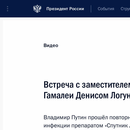
Президент России
События
Стру
Видеозаписи
Фотографии
Аудиозапи
Все материалы
Выступления
Совещан
Видео
Показа
Встреча с заместителе
Гамалеи Денисом Логу
Инвестиционный форум
«Россия зовёт!»
Владимир Путин прошёл повтор
инфекции препаратом «Спутник 