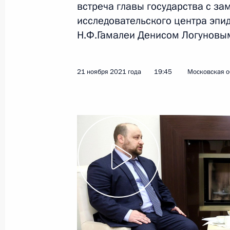
встреча главы государства с з
исследовательского центра эпи
30 ноября 2021 года
Видео, 2 ч.
Н.Ф.Гамалеи Денисом Логуновы
21 ноября 2021 года
19:45
Московская о
Встреча с заместителем
директора центра имени