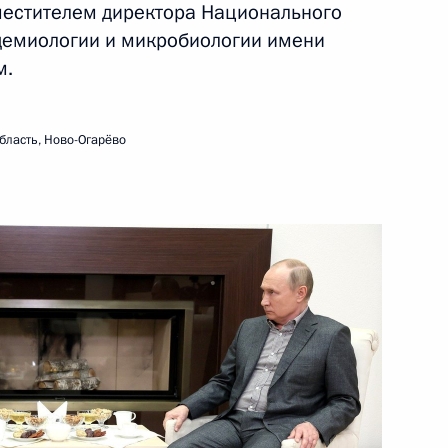
аместителем директора Национального
демиологии и микробиологии имени
24 ноября 2021 года
Видео, 1 ч.
м.
бласть, Ново-Огарёво
Совещание по социальным
вопросам