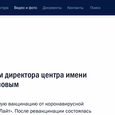
ктура
Видео и фото
Документы
Контакты
Поиск
си
ия, встречи
Встречи со СМИ
ноябрь, 2021
ть следующие материалы
м директора центра имени
новым
Совещание с членами
Правительства
ную вакцинацию от коронавирусной
Лайт». После ревакцинации состоялась