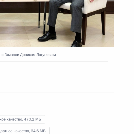
м
18 ноября 2021 года
Видео, 5 мин.
ени Гамалеи Денисом Логуновым
кое качество,
470.1 МБ
Конференция
артное качество,
64.6 МБ