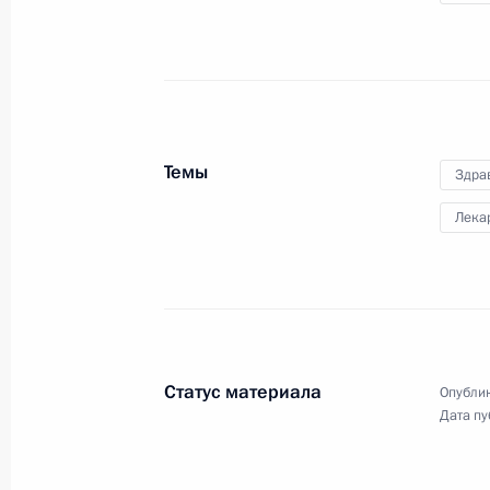
развития генетических
технологий
17 ноября 2021 года
Видео, 2 ч.
Темы
Здра
Лека
Статус материала
Опублик
Дата пу