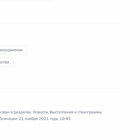
по искусственному
интеллекту
12 ноября 2021 года
Видео, 1 ч.
воохранение
рства
ован в разделах:
Новости
,
Выступления и стенограммы
бликации:
21 ноября 2021 года, 19:45