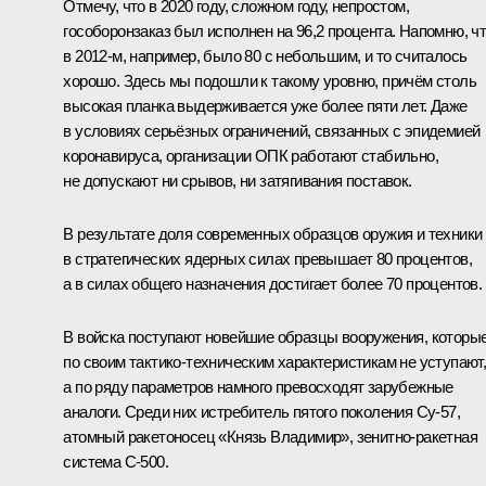
Отмечу, что в 2020 году, сложном году, непростом,
гособоронзаказ был исполнен на 96,2 процента. Напомню, ч
в 2012-м, например, было 80 с небольшим, и то считалось
хорошо. Здесь мы подошли к такому уровню, причём столь
высокая планка выдерживается уже более пяти лет. Даже
в условиях серьёзных ограничений, связанных с эпидемией
коронавируса, организации ОПК работают стабильно,
не допускают ни срывов, ни затягивания поставок.
В результате доля современных образцов оружия и техники
в стратегических ядерных силах превышает 80 процентов,
а в силах общего назначения достигает более 70 процентов.
В войска поступают новейшие образцы вооружения, которы
по своим тактико-техническим характеристикам не уступают
а по ряду параметров намного превосходят зарубежные
аналоги. Среди них истребитель пятого поколения Су-57,
атомный ракетоносец «Князь Владимир», зенитно-ракетная
система С-500.